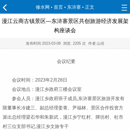
修水网 • 首页
•
东浒寨
• 正文
漫江云商古镇景区—东浒寨景区共创旅游经济发展架
构座谈会
发布时间:
2023-03-08
浏览:
2205 次 作者:山谷
会议纪要
会议时间：2023年2月28日
会议地点：漫江乡政府三楼会议室
参会人员：漫江乡政府班子成员,东浒寨景区旅游开发有
限董事长冷建三、副总经理姜青、尹福林、景区合作投资方
派出总经理梁石华和朱新武，漫江乡宁红村、牌坊村、杜市
村三位支部书记,漫江乡文旅专干