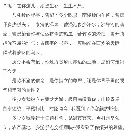
＂挺＂在你这儿，顽强生存，生生不息。
八斗岭的驿亭，曾留下多少叹息；南楼岭的羊道，曾惊
吓多少贩夫；上泰清的温泉，曾浸泡多少汗水；沙坪河的清
流，曾浸染着你与命运抗争的热血；苦竹岭的烽烟，曾升腾
起你不屈的浩气；古西平的书声，一度响彻在西乡的天际，
驱散着蒙昧的乌云。
历史不会忘记，你这方贫瘠而赤热的土地，是如何走到
了今天！
是你不渝的信念，是你挺立的尊严，还是你骨子里的硬
气和坚韧的血性？
多少次我站立在黄龙之巅，极目南瞰着你：山岭青黛，
白水缠绕，平楼栉比，村路弯弯--我看到了你容颜的蜕变。
多少次我穿行于集镇村舍，见街市繁荣、乡村别墅耸
立，农产基地、乡游景点交相辉映--我看到了你振兴的希望。