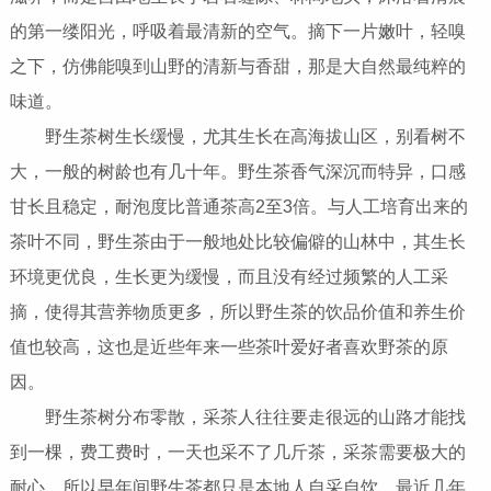
的第一缕阳光，呼吸着最清新的空气。摘下一片嫩叶，轻嗅
之下，仿佛能嗅到山野的清新与香甜，那是大自然最纯粹的
味道。
野生茶树生长缓慢，尤其生长在高海拔山区，别看树不
大，一般的树龄也有几十年。野生茶香气深沉而特异，口感
甘长且稳定，耐泡度比普通茶高2至3倍。与人工培育出来的
茶叶不同，野生茶由于一般地处比较偏僻的山林中，其生长
环境更优良，生长更为缓慢，而且没有经过频繁的人工采
摘，使得其营养物质更多，所以野生茶的饮品价值和养生价
值也较高，这也是近些年来一些茶叶爱好者喜欢野茶的原
因。
野生茶树分布零散，采茶人往往要走很远的山路才能找
到一棵，费工费时，一天也采不了几斤茶，采茶需要极大的
耐心。所以早年间野生茶都只是本地人自采自饮，最近几年