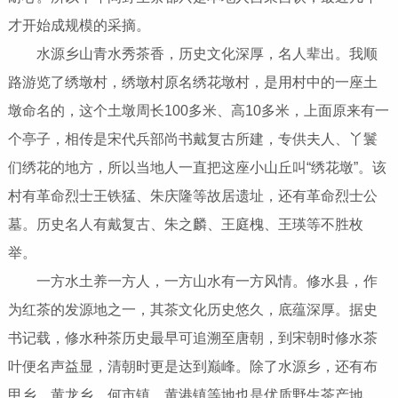
才开始成规模的采摘。
水源乡山青水秀茶香，历史文化深厚，名人辈出。我顺
路游览了绣墩村，绣墩村原名绣花墩村，是用村中的一座土
墩命名的，这个土墩周长100多米、高10多米，上面原来有一
个亭子，相传是宋代兵部尚书戴复古所建，专供夫人、丫鬟
们绣花的地方，所以当地人一直把这座小山丘叫“绣花墩”。该
村有革命烈士王铁猛、朱庆隆等故居遗址，还有革命烈士公
墓。历史名人有戴复古、朱之麟、王庭槐、王瑛等不胜枚
举。
一方水土养一方人，一方山水有一方风情。修水县，作
为红茶的发源地之一，其茶文化历史悠久，底蕴深厚。据史
书记载，修水种茶历史最早可追溯至唐朝，到宋朝时修水茶
叶便名声益显，清朝时更是达到巅峰。除了水源乡，还有布
甲乡、黄龙乡、何市镇、黄港镇等地也是优质野生茶产地。