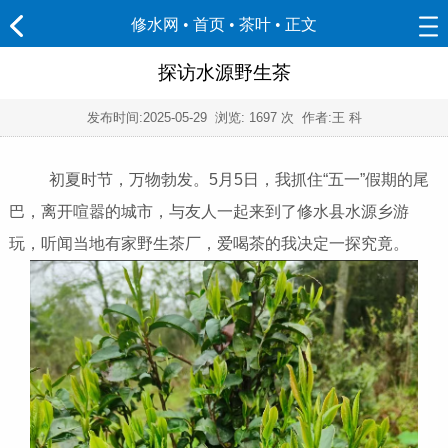
修水网 • 首页
•
茶叶
• 正文
探访水源野生茶
发布时间:
2025-05-29
浏览:
1697 次 作者:王 科
初夏时节，万物勃发。5月5日，我抓住“五一”假期的尾
巴，离开喧嚣的城市，与友人一起来到了修水县水源乡游
玩，听闻当地有家野生茶厂，爱喝茶的我决定一探究竟。