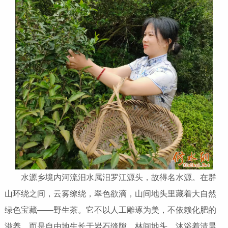
水源乡境内河流汨水属汨罗江源头，故得名水源。在群
山环绕之间，云雾缭绕，翠色欲滴，山间地头里藏着大自然
绿色宝藏——野生茶。它不以人工雕琢为美，不依赖化肥的
滋养，而是自由地生长于岩石缝隙、林间地头，沐浴着清晨