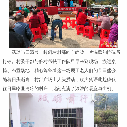
活动当日清晨，岭斜村村部的宁静被一片温馨的忙碌所
打破。村委干部与驻村帮扶工作队早早来到现场，搬运桌
椅、布置场地，精心筹备着这一场属于老人们的节日盛会。
随着日头渐高，村部广场上人头攒动，欢声笑语此起彼伏，
往日里略显清冷的村庄，此刻充满了浓浓的暖意与生机。