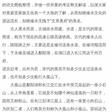
的诗文爬梳整理，并做一些并要的考证释文解读，以便大家
对黄庭坚家族文化有一个大致的了解，从而知晓修水文化的
源远流长，知晓修水无愧于“文章奥府”的美名。
古人逐水而居，古城依水而建。水道，是古代的驿道、
商道，相当于现在的高速公路高速铁路。古代的修水人出
行，除陆路之外，主要还是走修河这条水道。在修河顺流而
下，于永修吴城进入鄱阳湖，在湖口进入长江而达千州万
府。
进京赶考，出外为官，宋代的黄庶不知多少次走过这条水
道，也不知多少次船行大孤山下。
大孤山是鄱阳湖和长江交汇处水中突兀耸起的一座小石
山，从上帝角度看，它就是不知哪个神仙遗落的一只鞋子，
因而又称鞋山。在长江彭泽江面上，还有一座更小的石山，
为区别二者，人们将其分别称为大孤山和小孤山。苏轼还为