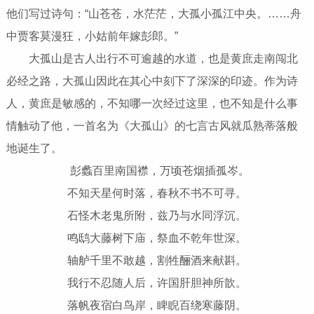
他们写过诗句：“山苍苍，水茫茫，大孤小孤江中央。……舟
中贾客莫漫狂，小姑前年嫁彭郎。”
大孤山是古人出行不可逾越的水道，也是黄庶走南闯北
必经之路，大孤山因此在其心中刻下了深深的印迹。作为诗
人，黄庶是敏感的，不知哪一次经过这里，也不知是什么事
情触动了他，一首名为《大孤山》的七言古风就瓜熟蒂落般
地诞生了。
彭蠡百里南国襟，万顷苍烟插孤岑。
不知天星何时落，春秋不书不可寻。
石怪木老鬼所附，兹乃与水同浮沉。
鸣鸱大藤树下庙，祭血不乾年世深。
轴舻千里不敢越，割牲酾酒来献斟。
我行不忍随人后，许国肝胆神所歆。
落帆夜宿白鸟岸，睥睨百绕寒藤阴。