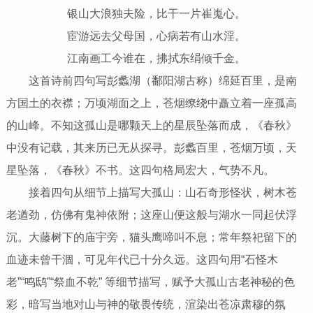
银山大浪独夫险，比干一片崔嵬心。
宦游远去父母国，心病若有山水淫。
江南画工今谁在，拂拭东绢倾千金。
这首诗前四句写彭蠡湖（鄱阳湖古称）绵延百里，是南
方国土的衣襟；万顷湖面之上，苍烟缭绕中矗立着一座孤高
的山峰。不知这孤山是哪颗天上的星辰坠落而成，《春秋》
中没有记载，其来历已无从探寻。彭蠡百里，苍烟万顷，天
星坠落，《春秋》不书。这四句格局宏大，气势不凡。
接着四句从细节上描写大孤山：山石奇形怪状，树木苍
老遒劲，仿佛有鬼神依附；这座山便这般与湖水一同起伏浮
沉。大藤树下的庙宇旁，猫头鹰啼叫不息；常年祭祀留下的
血迹未曾干涸，可见年代已十分久远。这四句用“石怪木
老”“鸣鸱”“祭血不乾” 等细节描写，赋予大孤山古老神秘的色
彩，暗写当地对山与神的敬畏传统，渲染出苍凉肃穆的氛