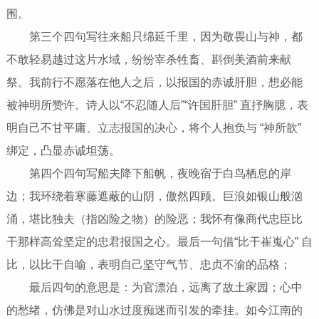
围。
第三个四句写往来船只绵延千里，因为敬畏山与神，都
不敢轻易越过这片水域，纷纷宰杀牲畜、斟倒美酒前来献
祭。我前行不愿落在他人之后，以报国的赤诚肝胆，想必能
被神明所赞许。诗人以“不忍随人后”“许国肝胆” 直抒胸臆，表
明自己不甘平庸、立志报国的决心，将个人抱负与 “神所歆”
绑定，凸显赤诚坦荡。
第四个四句写船夫降下船帆，夜晚宿于白鸟栖息的岸
边；我环绕着寒藤遮蔽的山阴，傲然四顾。巨浪如银山般汹
涌，堪比独夫（指凶险之物）的险恶；我怀有像商代忠臣比
干那样高耸坚定的忠君报国之心。最后一句借“比干崔嵬心” 自
比，以比干自喻，表明自己坚守气节、忠贞不渝的品格；
最后四句的意思是：为官漂泊，远离了故土家园；心中
的愁绪，仿佛是对山水过度痴迷而引发的牵挂。如今江南的