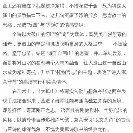
画工还有谁在？我愿拂净东绢，不惜花费千金，只为将这大
孤山的景致描绘下来。这几句流露了漂泊异乡、思念故土的
愁绪，形成“报国” 与 “思家” 的情感交织。
全诗以大孤山的“孤”“险”“奇” 为载体，既赞美自然景致的
雄奇，更借山的坚定和挺拔隐喻自身的人格追求—— 不随流
俗、坚守忠节。结尾 “倾千金画山” 的愿望，并非单纯爱景，
而是将对山水的眷恋与个人志向融合，让大孤山这一自然山
水成为精神寄托，升华了“托物言志” 的主题，表达了诗人“孤
高守节”的高洁志行和崇高情怀。
在艺术上，《大孤山》将写实勾勒与想象夸张这两种表
现手法结合起来，营造了雄浑壮阔与孤高独立并存的意境，
即景抒怀，寄寓刚正之志。 语言具有刚健质朴、气势充沛的
风格，以质朴语言传递雄浑气韵，兼具宋诗“以文为诗” 的古劲
与唐诗的雄浑气象，不愧为黄庶诗歌中的经典之作。