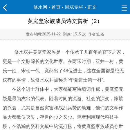
修水网 • 首页
•
周斌专栏
• 正文
黄庭坚家族成员诗文赏析（2）
发布时间:
2025-11-22
浏览:
1515 次 作者:山谷
修水双井黄庭坚家族是一个传承了几百年的官宦之家，
更是一个文脉绵长的文化世家。在两宋时期，双井一村，黄
氏一姓，宋朝一代，竟然出了48位进士，这在全国都是绝无
仅有的事情，故修水双井被称为“华夏进士第一村”。
在这个进士群体中，大家都能写诗填词作赋，黄庭坚无
疑是最为杰出的代表。随着时间的流逝、社会的演变，家族
的兴衰，尤其是自然灾害和战乱兵燹的劫难，他们的文学作
品大都散佚灭失，存世的少之又少。笔者利用现代科技手
段，在浩瀚的资料文献中钩沉打捞，将黄庭坚家族成员存世