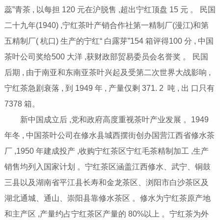
蕊”青茶 , 以每担 120 元在沪脱售 ,超出宁红顶盘 15 元 。 民国
二十九年(1940) ,宁红茶叶产销合作社第一精制厂(漫江)和第
五精制厂( 杭口) 生产的宁红“ 白露芽”154 箱评得100 分 , 中国
茶叶公司奖给500 大洋 ,获财政部贸易委员会名誉奖 。 民国
后期 , 由于南亚和东南亚茶叶兴起及受第二次世界大战影响 ,
宁红茶急剧衰落 , 到 1949 年 , 产量仅剩 371. 2 吨 , 出 口只有
7378 箱。
新中国成立后 ,党和政府高度重视茶叶产业发展 。1949
年冬 , 中国茶叶公司在修水县城西摆街创办国营江西省修水茶
厂 ,1950 年建成投产 ,收购宁红茶区宁红毛茶精制加工 ,生产
销售均列入国家计划 。宁红茶区涵盖江西修水、武宁、铜鼓
三县以及湖南省平江县长寿和金龙茶区、浏阳市白沙茶区及
湖北通城、通山、崇阳县靠修水茶区 。修水为宁红茶原产地
和主产区 ,产量约占宁红茶区产量的 80%以上 。宁红茶为外