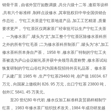
销骨干茶 , 由省外贸厅如数调拨 ,共分六级十二等 ,逢双等设样
,共有六个标准样 ,制样点设修水 ,其审批权归中华全国供销合
作总社 。宁红工夫茶是宁红茶地道产品 ,加工工艺精湛 ,质量
要求更严 。宁红茶区仅两家茶厂经审批可以生产宁红工夫茶
。一为修水茶厂 ,唛头为“文”,加工整个宁红茶区除修水茶科所
之外的所有宁红毛茶 ;二为修水茶科所制茶厂 ,唛头为“水”,加工
修水茶科所本身自产茶 。1958 年 ,修水茶厂特制的宁红工夫
茶被选为庐山会议献礼茶并获中央领导高度称赞 ,修水茶试站
恢复研制的宁红山谷红列为国务院招待外宾礼品茶 。修水茶
厂从建厂至 1985 年 ,生产宁红茶29460 吨 ,创产值 16034. 67
万元 , 向国家上缴税利 826. 95 万元 , 出口宁红茶 23800 吨 ,
创外汇 5841. 45 万美元。
至20 世纪80 年代初 ,修水仅加工标准样及贸易样精制宁
红茶 。1983 年修水茶厂组织技术攻关 , 1984 年成功研发越