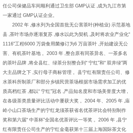
任公司保健品车间顺利通过卫生部 GMP认证 ,成为九江市第
一家通过 GMP认证企业。
2002 年 ,修水列为全国首批无公害茶叶(种植业) 示范基地
县 ,茶叶市场亦逐渐复苏 ,修水以此为契机 ,及时将农业产业化“
1116”工程6000 万袋食用菌修订为6 万亩茶叶 ,开始建设无公
害、有机茶叶基地 。2003 年 ,整合原有同茶异名、一茶多名
的茶叶品牌 ,将全县红、绿茶分别整合到“ 宁红”和“ 双井绿”两
大主品牌之下 ,实行母子商标管理 。县宁红有限责任公司、修
水茶科所制茶厂和部分乡镇民营茶场根据市场需求加工的优
质高档红茶 ,都以“ 宁红”冠名 ,产品知名度和市场美誉度大增 ,
在各级茶类质量评比活动中屡获大奖 。2004 年、2005 年 ,庙
岭小山口茶场生产的宁红龙须茶获省名优茶评比会特别制作
奖和第六届“ 中茶杯”全国名优茶评比一等奖 。2006 年 ,县宁
红有限责任公司生产的宁红金毫获第十三届上海国际茶文化