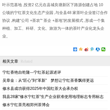
叶示范基地 ,投资2 亿元在县城良塘新区下路源创建占地 10
公顷的宁红茶文化生态产业园 ,与全县48 家茶叶企业签订合作
协议 ,构建“公司 +茶农”“ 茶企 +基地”的发展模式 ,形成一个集
种植、加工、科研、文化、旅游为一体的茶叶产业化龙头企
业。
Related
相关文章
宁红香艳自乾隆---宁红茶起源述评
吴章金：从“匠心”到“革新” 梦想让宁红茶香飘得更远
修水县成功获得2025年中国红茶大会承办权
我县28家“修水宁红茶”生产企业获准使用地理标志专用标志
修水宁红茶亮相郑州茶博会