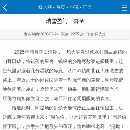
修水网 • 首页
•
小说
• 正文
瑞雪盈门三喜至
发布时间:
2026-02-24
浏览:
2255 次 作者:周先来
2025年腊月某日清晨，一场大雾漫过修水县西白岭镇的
山野田畴，将错落的屋舍、蜿蜒的乡路尽数裹进朦胧里，连
空气里都浸着几分湿软的凉意。从白岭镇向北往大庄塅去的
路上，年近六十的周裕民挑着一对沉甸甸的箩筐，脚步稳健
地往周家老屋走，箩筐里米面、糖果、腊味塞得满满当当，
压得竹扁担微微弯了腰，却压不住老周眉眼间的欢喜。
恰逢此时，同屋场的副镇长晏儒政正迎面往镇里去，远
远瞧见便笑着迎上来：“周伯伯，这是赶着置年货哩！”周老伯
停下脚步，抬手抹了把额头的薄汗，嘴角咧得老高：“是嘞！