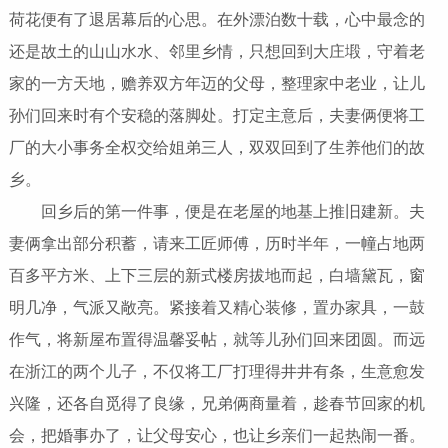
荷花便有了退居幕后的心思。在外漂泊数十载，心中最念的
还是故土的山山水水、邻里乡情，只想回到大庄塅，守着老
家的一方天地，赡养双方年迈的父母，整理家中老业，让儿
孙们回来时有个安稳的落脚处。打定主意后，夫妻俩便将工
厂的大小事务全权交给姐弟三人，双双回到了生养他们的故
乡。
回乡后的第一件事，便是在老屋的地基上推旧建新。夫
妻俩拿出部分积蓄，请来工匠师傅，历时半年，一幢占地两
百多平方米、上下三层的新式楼房拔地而起，白墙黛瓦，窗
明几净，气派又敞亮。紧接着又精心装修，置办家具，一鼓
作气，将新屋布置得温馨妥帖，就等儿孙们回来团圆。而远
在浙江的两个儿子，不仅将工厂打理得井井有条，生意愈发
兴隆，还各自觅得了良缘，兄弟俩商量着，趁春节回家的机
会，把婚事办了，让父母安心，也让乡亲们一起热闹一番。