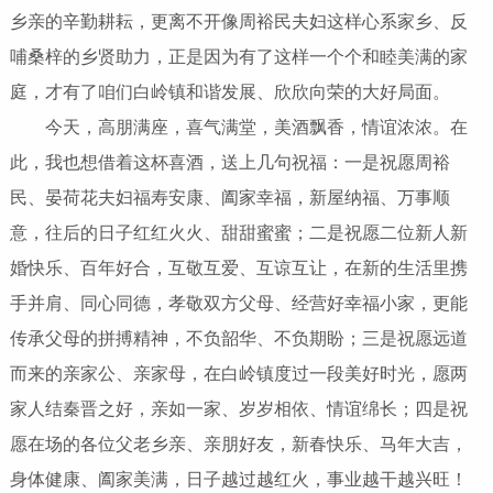
乡亲的辛勤耕耘，更离不开像周裕民夫妇这样心系家乡、反
哺桑梓的乡贤助力，正是因为有了这样一个个和睦美满的家
庭，才有了咱们白岭镇和谐发展、欣欣向荣的大好局面。
今天，高朋满座，喜气满堂，美酒飘香，情谊浓浓。在
此，我也想借着这杯喜酒，送上几句祝福：一是祝愿周裕
民、晏荷花夫妇福寿安康、阖家幸福，新屋纳福、万事顺
意，往后的日子红红火火、甜甜蜜蜜；二是祝愿二位新人新
婚快乐、百年好合，互敬互爱、互谅互让，在新的生活里携
手并肩、同心同德，孝敬双方父母、经营好幸福小家，更能
传承父母的拼搏精神，不负韶华、不负期盼；三是祝愿远道
而来的亲家公、亲家母，在白岭镇度过一段美好时光，愿两
家人结秦晋之好，亲如一家、岁岁相依、情谊绵长；四是祝
愿在场的各位父老乡亲、亲朋好友，新春快乐、马年大吉，
身体健康、阖家美满，日子越过越红火，事业越干越兴旺！