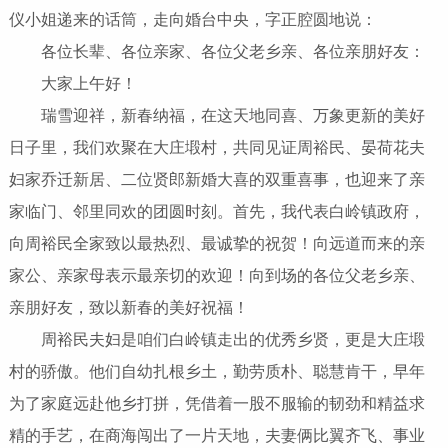
仪小姐递来的话筒，走向婚台中央，字正腔圆地说：
各位长辈、各位亲家、各位父老乡亲、各位亲朋好友：
大家上午好！
瑞雪迎祥，新春纳福，在这天地同喜、万象更新的美好
日子里，我们欢聚在大庄塅村，共同见证周裕民、晏荷花夫
妇家乔迁新居、二位贤郎新婚大喜的双重喜事，也迎来了亲
家临门、邻里同欢的团圆时刻。首先，我代表白岭镇政府，
向周裕民全家致以最热烈、最诚挚的祝贺！向远道而来的亲
家公、亲家母表示最亲切的欢迎！向到场的各位父老乡亲、
亲朋好友，致以新春的美好祝福！
周裕民夫妇是咱们白岭镇走出的优秀乡贤，更是大庄塅
村的骄傲。他们自幼扎根乡土，勤劳质朴、聪慧肯干，早年
为了家庭远赴他乡打拼，凭借着一股不服输的韧劲和精益求
精的手艺，在商海闯出了一片天地，夫妻俩比翼齐飞、事业