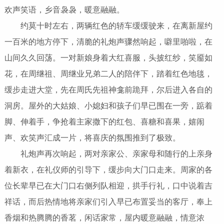
欢声笑语，乡音袅袅，暖意融融。
约莫十时左右，两辆红色的轿车缓缓驶来，在离新屋约
一百米的地方停下，清脆的礼炮声骤然响起，噼里啪啦，在
山间久久回荡。一对新娘身着大红喜服，头披红纱，笑靥如
花，在周继祖、周继业兄弟二人的陪伴下，踏着红色地毯，
缓步走进大堂，先在周氏先祖神龛前跪拜，尔后进入各自的
洞房。屋外的大姑娘、小媳妇和孩子们早已围在一旁，踮着
脚、伸着手，争抢着主家撒下的红包、喜糖和喜果，嬉闹
声、欢笑声汇成一片，将喜庆的氛围推到了极致。
礼炮声再次响起，两对亲家公、亲家母和随行的上亲身
着新衣，在礼仪师的引导下，缓步向大门口走来。周家的各
位长辈早已在大门口右侧列队相迎，拱手行礼，口中说着吉
祥话，而后热情地将亲家们引入早已布置妥当的客厅，奉上
香烟和热腾腾的香茗，闲话家常，屋内暖意融融，情意浓