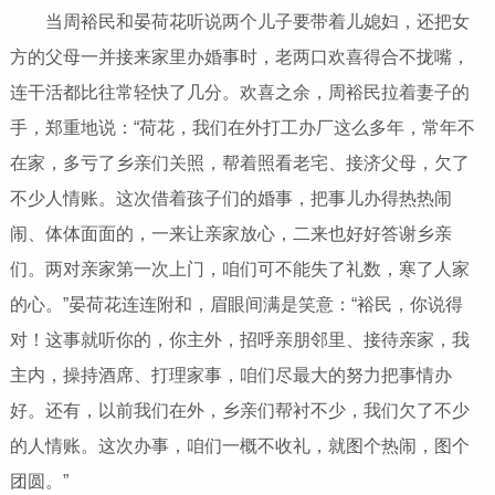
当周裕民和晏荷花听说两个儿子要带着儿媳妇，还把女
方的父母一并接来家里办婚事时，老两口欢喜得合不拢嘴，
连干活都比往常轻快了几分。欢喜之余，周裕民拉着妻子的
手，郑重地说：“荷花，我们在外打工办厂这么多年，常年不
在家，多亏了乡亲们关照，帮着照看老宅、接济父母，欠了
不少人情账。这次借着孩子们的婚事，把事儿办得热热闹
闹、体体面面的，一来让亲家放心，二来也好好答谢乡亲
们。两对亲家第一次上门，咱们可不能失了礼数，寒了人家
的心。”晏荷花连连附和，眉眼间满是笑意：“裕民，你说得
对！这事就听你的，你主外，招呼亲朋邻里、接待亲家，我
主内，操持酒席、打理家事，咱们尽最大的努力把事情办
好。还有，以前我们在外，乡亲们帮衬不少，我们欠了不少
的人情账。这次办事，咱们一概不收礼，就图个热闹，图个
团圆。”