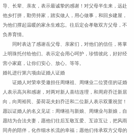
导、长辈、亲友，表示最诚挚的感谢！对父母半生来，远赴
他乡打拼，勤劳持家，踏实做人，用心做事，和回乡建屋，
为他们撑起温暖的家永生难忘。往后定会孝敬双方父母，不
负养育情。
同时表达了感谢岳父母、亲家们，对他们的信任，将掌
上明珠托付给他们。表示定会用心呵护，珍惜彼此，好好经
营小家庭，让你们安心、放心。等等。
婚礼进行第六项由证婚人证婚
证婚人对荣幸受邀担任周继祖、周继业二位贤侄的证婚
人表示高兴和感谢，对两对新人喜结连理，和周府乔迁新居
向，向周裕民、晏荷花夫妇乔迁和二位新人表示双重祝贺！
愿以证婚人的名义见证：周继祖与新娘、周继业与新娘，自
愿结为合法夫妻，愿他们往后互敬互爱、互谅互让，把风雨
同舟的陪伴，化作细水长流的幸福；愿他们传承双方父母的