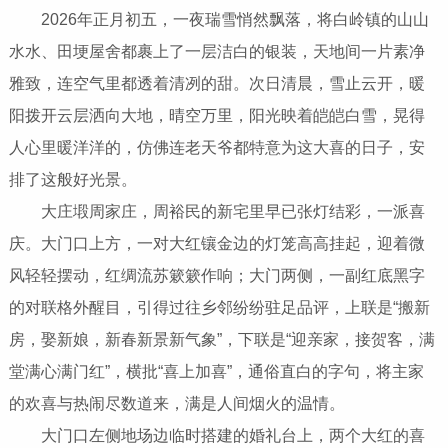
2026年正月初五，一夜瑞雪悄然飘落，将白岭镇的山山
水水、田埂屋舍都裹上了一层洁白的银装，天地间一片素净
雅致，连空气里都透着清冽的甜。次日清晨，雪止云开，暖
阳拨开云层洒向大地，晴空万里，阳光映着皑皑白雪，晃得
人心里暖洋洋的，仿佛连老天爷都特意为这大喜的日子，安
排了这般好光景。
大庄塅周家庄，周裕民的新宅里早已张灯结彩，一派喜
庆。大门口上方，一对大红镶金边的灯笼高高挂起，迎着微
风轻轻摆动，红绸流苏簌簌作响；大门两侧，一副红底黑字
的对联格外醒目，引得过往乡邻纷纷驻足品评，上联是“搬新
房，娶新娘，新春新景新气象”，下联是“迎亲家，接贺客，满
堂满心满门红”，横批“喜上加喜”，通俗直白的字句，将主家
的欢喜与热闹尽数道来，满是人间烟火的温情。
大门口左侧地场边临时搭建的婚礼台上，两个大红的喜