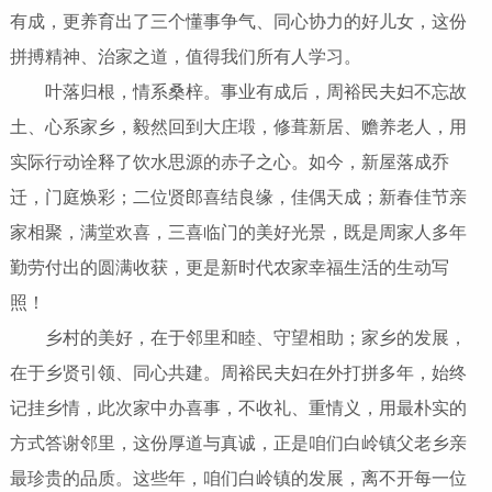
有成，更养育出了三个懂事争气、同心协力的好儿女，这份
拼搏精神、治家之道，值得我们所有人学习。
叶落归根，情系桑梓。事业有成后，周裕民夫妇不忘故
土、心系家乡，毅然回到大庄塅，修葺新居、赡养老人，用
实际行动诠释了饮水思源的赤子之心。如今，新屋落成乔
迁，门庭焕彩；二位贤郎喜结良缘，佳偶天成；新春佳节亲
家相聚，满堂欢喜，三喜临门的美好光景，既是周家人多年
勤劳付出的圆满收获，更是新时代农家幸福生活的生动写
照！
乡村的美好，在于邻里和睦、守望相助；家乡的发展，
在于乡贤引领、同心共建。周裕民夫妇在外打拼多年，始终
记挂乡情，此次家中办喜事，不收礼、重情义，用最朴实的
方式答谢邻里，这份厚道与真诚，正是咱们白岭镇父老乡亲
最珍贵的品质。这些年，咱们白岭镇的发展，离不开每一位