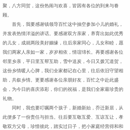
聚，八方同贺，这份热闹与欢喜，皆因有各位的到来与眷
顾。
首先，我要感谢镇领导百忙这中抽空参加小儿的婚礼，
并发表热情洋溢的讲话。要感谢双方亲家，养育出如此优秀
的儿女，成就两段美好姻缘，往后亲家同心，儿女和睦，愿
我们两家人亲如一家，岁岁相依，情谊绵长。再要感谢各位
邻里乡亲，平日里互帮互助，雪中送炭，今日又拨冗道贺，
这份乡情暖人心脾，我们全家都记在心里，往后依旧守望相
助，共叙乡情。更要感谢各位亲朋好友，百忙之中赴此盛
会，为今日的喜庆添彩，你们的祝福，是我们全家最珍贵的
礼物。
同时，我也要叮嘱两个孩子，新婚新始，乔迁新居，从
此便多了一份责任与担当。往后要互敬互爱、互谅互让，孝
敬双方父母，珍惜彼此，踏实过日子，把小家庭经营得和和