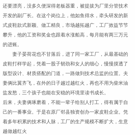
还要漂亮，没多久便深得老板器重，被提拔为厂里分管技术
开发的副厂长。在这个岗位上，他如鱼得水，牵头研发的新
式皮鞋款式新颖、做工精良，市场越拓越广，工厂效益节节
攀升，他的工资和奖金也跟着水涨船高，每月能有两三万元
的进账。
妻子晏荷花也不甘落后，进了同一家工厂，从最基础的
皮鞋打样学起，凭着一股子韧劲和女人的细心，慢慢摸透了
版型设计、材质搭配的门道，一路做到技术总监的位置。夫
妻俩比翼齐飞，在外的日子越过越红火，再也不用为柴米油
盐发愁，三个孩子也能在安稳的环境里读书成长。
后来，夫妻俩琢磨着，不能一辈子给别人打工，得有属于自
己的一番事业。于是在原厂邻县独资创办一家皮鞋企业。凭
着多年积累的技术和人脉，工厂的生产规模不断扩大，生意
越做越红火