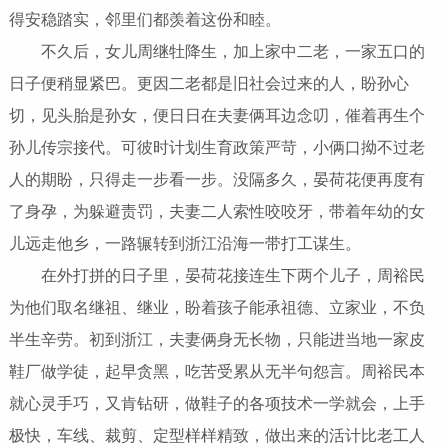
得安稳踏实，邻里们都羡着这份和睦。
不久后，女儿周继牡降生，加上家中二老，一家五口的
日子便稍显紧巴。更因二老都是旧社会过来的人，盼孙心
切，见头胎是孙女，便日日在夫妻俩耳边念叨，催着再生个
孙儿传宗接代。可彼时计划生育政策严苛，小俩口拗不过老
人的期盼，只得走一步看一步。没隔多久，晏荷花便再度有
了身孕，为躲避责罚，夫妻二人索性咬咬牙，带着年幼的女
儿远走他乡，一路辗转到浙江沿海一带打工谋生。
在外打拼的日子里，晏荷花接连生下两个儿子，周裕民
为他们取名继祖、继业，盼着孩子能承祖德、立家业，不负
半生辛劳。初到浙江，夫妻俩身无长物，只能进当地一家皮
鞋厂做学徒，起早贪黑，吃苦受累从无半句怨言。周裕民本
就心灵手巧，又肯钻研，做鞋子的各项技术一学就会，上手
极快，车线、裁剪、定型样样精致，做出来的活计比老工人