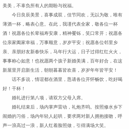
美美，不辜负所有人的期盼与祝福。
今日良辰美景，喜事成双，佳节同欢，无以为敬，唯有
薄酒一杯，略表心意。在此，我谨代表全家，敬各位一杯
酒！祝愿各位长辈福寿安康，精神矍铄，笑口常开；祝愿各
位亲家阖家幸福，万事顺意，岁岁平安；祝愿各位邻里乡
亲、亲朋好友新春快乐，马年行大运，日子过得红红火火，
事事称心如意！也祝愿两个孩子新婚美满，百年好合，在这
新屋里开启新生活，朝朝暮暮皆欢喜，岁岁年年皆平安！
话不多说，情谊都在酒里，恳请各位开怀畅饮，吃好喝
好！干杯！
婚礼进行第八项，请双方父母入席。
婚礼结束后，场内掌声雷动，礼炮齐呜。按照修水乡下
闹婚的习俗，场内年轻人起哄，要求两对新人拥抱接吻，呼
声一浪高过一浪，新人红着脸照做，引得满场大笑。