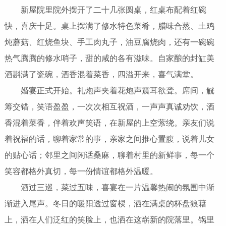
新屋院里院外摆开了二十几张圆桌，红桌布配着红碗
快，喜庆十足。桌上摆满了修水特色菜肴，腊味合蒸、土鸡
炖蘑菇、红烧鱼块、手工肉丸子，油豆腐烧肉，还有一碗碗
热气腾腾的修水哨子，甜的咸的各有滋味。自家酿的封缸美
酒斟满了瓷碗，酒香混着菜香，四溢开来，喜气满堂。
婚宴正式开始。礼炮声夹着花炮声震耳欲聋。席间，觥
筹交错，笑语盈盈，一次次相互祝酒，一声声真诚劝饮，酒
香混着菜香，伴着欢声笑语，在新屋的上空萦绕。亲友们说
着祝福的话，聊着家常的事，亲家之间推心置腹，说着儿女
的贴心话；邻里之间闲话桑麻，聊着村里的新鲜事，每一个
笑容都格外真切，每一份情谊都格外温暖。
酒过三巡，菜过五味，喜宴在一片温馨热闹的氛围中渐
渐进入尾声。冬日的暖阳透过窗棂，洒在满桌的杯盘狼藉
上，洒在人们泛红的笑脸上，也洒在这崭新的院落里。锅里