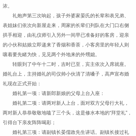
浓。
礼炮声第三次响起，孩子外婆家晏氏的长辈和表兄弟、
表姐妹们依次向新屋走来，周家的长辈们列队在大门口右侧
拱手相迎，由礼仪师引入另外一间早已准备好的客房，迎亲
的小伙和姑娘立即递来了香烟和香茶，小客房里的年轻人则
嚷着要先睹为快，见见两个外地来的外甥媳。
转眼到了中午十二时，吉时已至，宾主依次入席就座。
婚礼台上，主持婚礼的司仪帅小伙清了清嗓子，高声宣布婚
礼现在正式开始：
婚礼第一项：请新郎新娘的父母上台入座：
婚礼第二项：请两对新人上台，面对双方父母行大礼，
两对新人恭恭敬敬地嗑了三个头，这是修水本地的“拜堂礼”，
引得台下亲友阵阵喝彩；
婚礼第三项：请副镇长晏儒政先生讲话。副镇长接过礼