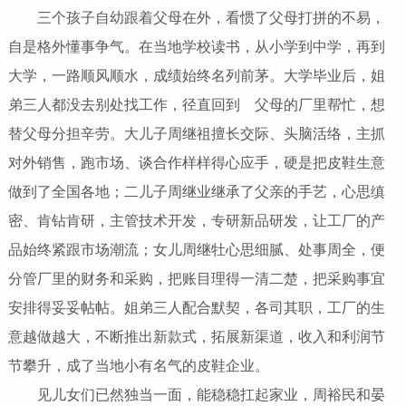
三个孩子自幼跟着父母在外，看惯了父母打拼的不易，
自是格外懂事争气。在当地学校读书，从小学到中学，再到
大学，一路顺风顺水，成绩始终名列前茅。大学毕业后，姐
弟三人都没去别处找工作，径直回到 父母的厂里帮忙，想
替父母分担辛劳。大儿子周继祖擅长交际、头脑活络，主抓
对外销售，跑市场、谈合作样样得心应手，硬是把皮鞋生意
做到了全国各地；二儿子周继业继承了父亲的手艺，心思缜
密、肯钻肯研，主管技术开发，专研新品研发，让工厂的产
品始终紧跟市场潮流；女儿周继牡心思细腻、处事周全，便
分管厂里的财务和采购，把账目理得一清二楚，把采购事宜
安排得妥妥帖帖。姐弟三人配合默契，各司其职，工厂的生
意越做越大，不断推出新款式，拓展新渠道，收入和利润节
节攀升，成了当地小有名气的皮鞋企业。
见儿女们已然独当一面，能稳稳扛起家业，周裕民和晏