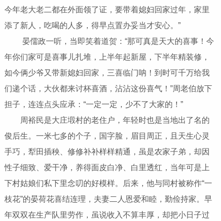
今年老大老二都在外面领了证，要带着媳妇回家过年，家里
添了新人，吃喝的人多，得早点置办妥当才安心。”
晏儒政一听，当即笑着道贺：“那可真是天大的喜事！今
年你们家可是喜事儿扎堆，上半年起新屋，下半年精装修，
如今俩少爷又带新媳妇回家，三喜临门呐！到时可千万给我
们递个话，大伙都来讨杯喜酒，沾沾这份喜气！”周老伯放下
担子，连连点头应承：“一定一定，少不了大家的！”
周裕民是大庄塅村的老住户，年轻时也是当地出了名的
俊后生。一米七多的个子，国字脸，眉目周正，且天生心灵
手巧，犁田插秧、修修补补样样精通，虽是农家子弟，却因
性子细致、爱干净，养得面皮白净、白里透红，当年可是上
下村姑娘们私下里念叨的好模样。后来，他与同村被称作“一
枝花”的晏荷花喜结连理，夫妻二人恩爱和睦，勤俭持家。早
年双双在生产队里劳作，虽说收入不算丰厚，却把小日子过