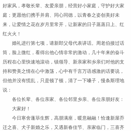
好家风，孝敬长辈、友爱亲朋，经营好小家庭，守护好大家
庭；更愿他们携手并肩、同心同德，以青春之姿创美好未
来，让爱情之花在岁月里常开，让新家的日子蒸蒸日上、红
红火火！
婚礼进行第七项，请新郎父母代表讲话。周老伯接过话
筒，脸上微红，看得出他心情非常的激动，几十年来的奋斗
历程在心里快速地滾动，镇领导、新亲家和乡亲们对他的支
持和赞美之情在心中激荡，心中有千言万语感激的话要说，
但他并没有慌乱，只是顿了顿，清了一下嗓子，慢条斯理地
说：
各位长辈、各位亲家、各位邻里乡亲、各位亲朋好友：
大家好！
今日寒舍蓬荜生辉，高朋满座，暖意融融！恰逢新屋乔
迁之喜、犬子新婚之乐，又遇新春佳节、亲家临门，三喜齐