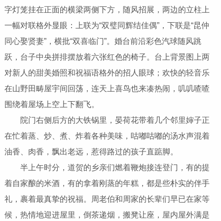
字灯笼挂在正面的横梁两侧下方，随风招展，两边的立柱上
一幅对联格外显眼：上联为“双璧同辉结佳偶”，下联是“昆仲
同心娶贤妻”，横批“双喜临门”。婚台前沿彩色汽球随风跳
跃，台子中央拼排摆放着六张红色的椅子。台上背景图上两
对新人的甜美婚照和祝福语格外的招人眼球；欢快的轻音乐
在山野田畴屋宇间回荡，连天上喜鸟也来凑热闹，叽叽喳喳
围绕着屋场上空上下翻飞。
院门右侧后方的大铁锅里，晏荷花带着几个邻里婶子正
在忙着蒸、炒、煮、炸着各种美味，咕嘟咕嘟的汤水声混着
油香、肉香，飘出老远，惹得路过的孩子直踮脚。
半上午时分，道贺的乡亲们燃着鞭炮接连登门，有的提
着自家酿的米酒，有的拿着刚蒸的年糕，都是些朴实的伴手
礼，裹着最真挚的祝福。周老伯和周家的长辈们早已在家等
候，热情地迎进屋里，倒茶递烟，搬凳让座，屋内屋外满是