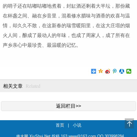
的哨子还在咕嘟咕嘟地煮着，封缸酒还剩着大半坛，那份藏
在杯盏之间、融在乡音里，混着修水腊味与酒香的欢喜与温
情，却久久不散，在这新春的瑞雪暖阳里，在这大庄塅的烟
火人间，酿成了最动人的年味，也成了周家人，成了所有在
声乡亲心中最珍贵、最温暖的记忆。
Related
相关文章
返回栏目>>
首页
|
小说
修水网 XiuShui.Net 投稿 163.www@163.com QQ 303998284