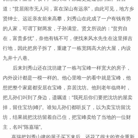
道：“贫居闹市无人问，富在深山有远亲”，由此可见，地方乡
贤绅士、远近亲友前来高攀，刘秀山在此成了一户有钱有势
的人家，可谓丁财两发，子孙满堂。贤文所说的：“贫穷自
在，富贵多忧”，奈他有钱不可，便找来风水先生在这里择吉
行地，因此把房子拆了，重建了一栋宽阔高大的大屋，内设
九井十八巷。
后来刘秀山还在沈坊建了一栋与宝峰一样宽大的房子，
内外设计都是一模一样的。他心里唯一的看中就是宝峰，他
想把整个家庭都安居在宝峰，弃居沈坊。他到老年临终时，
把儿孙们叫到了身边，遗嘱道：“我死后你们要把沈坊的屋卖
掉，留住宝坊(峰)”。谁知儿孙们都听反了，以为卖宝坊留沈
坊，结果就把沈坊留着自己住，把宝峰卖给了当地的一位财
主，名叫“陈嘉瑞”。
嘉瑞把刘秀山建的屋子买下来后，还花了很大的资金重新