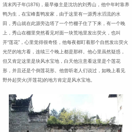
清末丙子年(1876)，最早修主是沈坊的刘秀山，他中年时靠养
鸭为生，在宝峰畜鸭发家，由于这里有一源秀水滔流的水
田，秀山就在此源旁边塔了一个竹棚子住了下来，有一个晚
上，秀山在棚里突然看见对面一块荒地里发出荧火，也叫
开“莲花”，心里觉得很奇怪，他每夜都盯着那个自然发出荧火
光茫的地方看，连续三个晚上都是那样。他心里虽然疑惑，
但又肯定这里是块风水宝地，白天他注意看这里是个莲花
形，并且还是个倒莲花形。他曾听老人们说过，如晚上看见
野外起荧火(开莲花)的地方肯定是风水宝地。