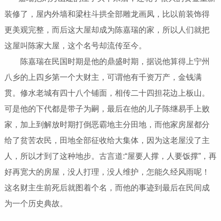
装修了，屋内外墙和梁柱斗拱全部雕龙画凤，比以前装饰得
更美观完整，而后这大屋却成为陈嘉瑞的家，所以人们就把
这屋叫陈家大屋，这个名号却流传至今。
陈嘉瑞在民国时期是他的鼎盛时期，据说他算得上宁州
八乡的上四乡第一个大财主，可谓他有千资万产，金钱满
贯。修水老城有四十八个铺面，相传二十四担花边上板山。
可是他的下代都是带子为嗣，最后在他的儿子陈继易手上败
家，加上到解放时期打倒恶霸地主分田地，而他家房屋都分
给了贫苦农民，田地全部征收给大集体，因为这老屋没了主
人，所以才到了这种地步。古言道:“屋要人撑，人要饭撑”，再
好再宽大的房屋，没人打理，没人维护，怎能久经风雨呢！
这名财主生前死后就图着个名，而他的事迹到最后在民间成
为一个历史典故。