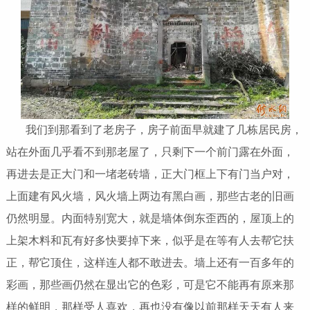
我们到那看到了老房子，房子前面早就建了几栋居民房，
站在外面几乎看不到那老屋了，只剩下一个前门露在外面，
再进去是正大门和一堵老砖墙，正大门框上下有门当户对，
上面建有风火墙，风火墙上两边有黑白画，那些古老的旧画
仍然明显。内面特别宽大，就是墙体倒东歪西的，屋顶上的
上架木料和瓦有好多快要掉下来，似乎是在等有人去帮它扶
正，帮它顶住，这样连人都不敢进去。墙上还有一百多年的
彩画，那些画仍然在显出它的色彩，可是它不能再有原来那
样的鲜明，那样受人喜欢，再也没有像以前那样天天有人来