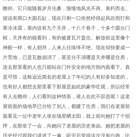
瞻仰。它只能随着岁月沦桑，慢慢地风光不再、衰朽而去。
据说有两口大圆石缸，现在只剩一口依然经得起风吹雨打和
寒冷冰霜，屋内设有九个天井，十八个巷子，十多个圆台门
框，天井有的能看到，有的被废瓦片盖住。解放前这里像个
神殿一样，有人朝拜，人来人往络绎不绝。现在却快要成一
片荒地，已是瓦败崩消了，甚至分不清哪是天井哪是住房，
连去那里看的人也只能站在门外安全的地方朝内面看下。真
是可惜，这栋远近闻名的老屋上了年纪的人有好多知道的，
也有好人都想去那里看下那屋是如此的豪华壮观，所以经常
有人去瞻仰，人们看到这种情形，谁人在此不叹息呢！这老
屋前面的场地早已分给了别人，都建了住房，我们在老屋前
面看见一位中老年人坐在场里晒太阳，就上前向她打了个招
呼，在那坐了一会，向她问了老屋的历史来由。她把老屋的
历史经过跟我们讲述了一遍，听完后觉得这次没有白跑，比