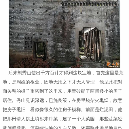
后来刘秀山使出千方百计才得到这块宝地，首先这里是荒
地，是周姓的祖业，因地无用之下才无人管理，他见此把对
面关鸭的棚子重塔到了这里来，用青砖砌了两间矮小的房子
居住。秀山见识深远，已施良策，在房里烧柴火熏烟，故意
把房子熏旧，看似像很久的住房子模样。前面是烂泥田，他
把那田请人挑土填起来种菜，建了一个大菜园，那些蔬菜经
常施鸭粪肥，使菜绿油油的又白又嫩，还声称此地是他自己