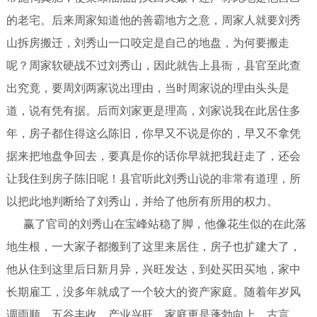
的老宅。后来周家知道他的善霸地方之意，周家人就要刘秀
山拆房搬迁，刘秀山一口咬定是自己的地盘，为何要搬走
呢？周家软硬战不过刘秀山，因此就告上县衙，县官至此查
出究竟，要周刘两家说出理由，当时周家说的理由头头是
道，说有凭有据。后而刘家更是理高，刘家说我在此居住多
年，房子都住得这么陈旧，你早又不说是你的，早又不拿凭
据来把地盘争回去，要真是你的话你早就把我赶走了，还会
让我住到房子陈旧呢！县官听此刘秀山说的非常有道理，所
以把此地判断给了刘秀山，并给了他所有所用的权力。
赢了官司的刘秀山在宝峰站稳了脚，他像花生似的在此落
地生根，一大家子都搬到了这里来居住，房子也扩建大了，
他从住到这里后日新月异，兴旺发达，到处买田买地，家中
长期雇工，没多年就成了一个较大的资产家庭。随着年岁风
调雨顺，五谷丰收，产业兴旺，家庭更是蓬勃向上。古言