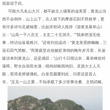
就架设于此。
可能大凡名山大川，都不缺文人骚客的溢美罢，黄龙山当
然不会例外，山上山下，古人留下的摩崖石刻不胜枚举，更
有许多诗句见诸翰墨，比如宋初诗人陈抟《游黄龙幕阜山》
云：“山高一千八百丈，太玄二十五洞天。”“我来绝顶无他
事，特访仙翁葛稚川。”还有刘伯温诗：“黄龙美景静幽幽，三
亩石田气势猷。”而黄庭坚在他被贬潦倒的晚年岁月里，长途
跋涉来到黄龙山，还是感叹：“山行十日雨沾衣，幕阜峰前对
落晖。野水自添田水满，晴鸠却唤雨鸠归。灵源大士人天
眼，双塔老师诸佛机。白发苍颜重到此，问君还是昔人
非。”足见一山之重，不知承载了多少世事沧桑、文韬武略。