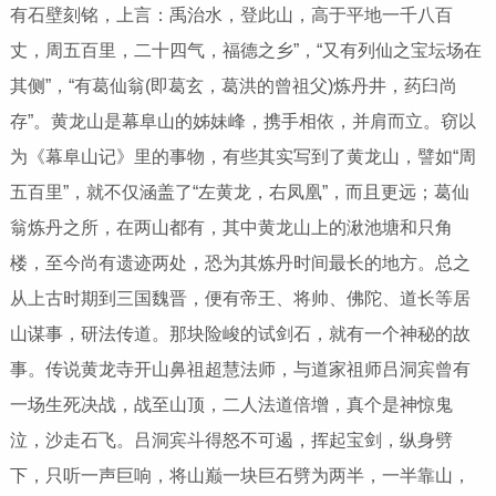
有石壁刻铭，上言：禹治水，登此山，高于平地一千八百
丈，周五百里，二十四气，福德之乡”，“又有列仙之宝坛场在
其侧”，“有葛仙翁(即葛玄，葛洪的曾祖父)炼丹井，药臼尚
存”。黄龙山是幕阜山的姊妹峰，携手相依，并肩而立。窃以
为《幕阜山记》里的事物，有些其实写到了黄龙山，譬如“周
五百里”，就不仅涵盖了“左黄龙，右凤凰”，而且更远；葛仙
翁炼丹之所，在两山都有，其中黄龙山上的湫池塘和只角
楼，至今尚有遗迹两处，恐为其炼丹时间最长的地方。总之
从上古时期到三国魏晋，便有帝王、将帅、佛陀、道长等居
山谋事，研法传道。那块险峻的试剑石，就有一个神秘的故
事。传说黄龙寺开山鼻祖超慧法师，与道家祖师吕洞宾曾有
一场生死决战，战至山顶，二人法道倍增，真个是神惊鬼
泣，沙走石飞。吕洞宾斗得怒不可遏，挥起宝剑，纵身劈
下，只听一声巨响，将山巅一块巨石劈为两半，一半靠山，