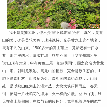
我不是黄婆卖瓜，也不是“谁不说咱家乡好”，真的，黄龙
山的美，确是美轮美奂，瑰玮绝特。光是黄龙山这个地名，
就有不凡的由来。1500多米的高山顶上，竟然还有一口水
井，那井里的水，清澈甘甜，终年不涸，《义宁州志》里
说“山顶有龙湫，中有黄鱼二尾，能致风雨”，因之命名为黄龙
山，那井就叫龙湫池。黄龙山的植被，完全是原生态的，山
脚下是阔叶林，山腰多为针、阔相间的原始森林，近山顶
处，是以映山红为主的灌木丛，大块大块簇拥而立，春天一
到，便是一片杜鹃花的海洋，火一样的烂漫。登上山顶，只
见在高山草甸间，在松与石的簇拥处，竟呈现着许多的诡异