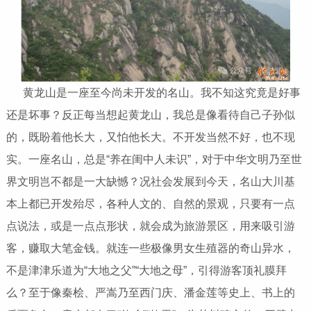
黄龙山是一座至今尚未开发的名山。我不知这究竟是好事
还是坏事？反正每当想起黄龙山，我总是像看待自己子孙似
的，既盼着他长大，又怕他长大。不开发当然不好，也不现
实。一座名山，总是“养在闺中人未识”，对于中华文明乃至世
界文明岂不都是一大缺憾？况社会发展到今天，名山大川基
本上都已开发殆尽，各种人文的、自然的景观，只要有一点
点说法，或是一点点形状，就会成为旅游景区，用来吸引游
客，赚取大笔金钱。就连一些极像男女生殖器的奇山异水，
不是津津乐道为“大地之父”“大地之母”，引得游客顶礼膜拜
么？至于像秦桧、严嵩乃至西门庆、潘金莲等史上、书上的