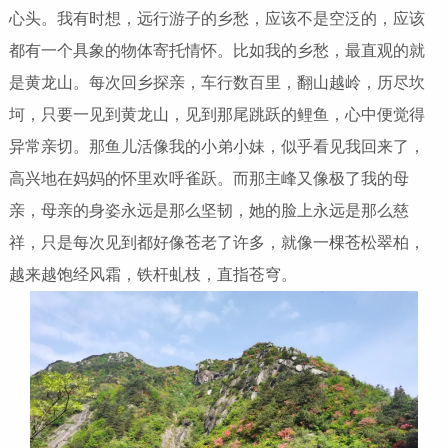
心头。我有时想，远行游子的乡愁，应该不是空泛的，应该
都有一个具象的物体寄托情怀。比如我的乡愁，最直观的就
是黄龙山。每次回乡探亲，车行数百里，翻山越岭，历尽坎
坷，只要一见到黄龙山，见到那尾跳跃的鲤鱼，心中便觉得
异常亲切。那鱼儿活像我的小弟小妹，似乎看见我回来了，
高兴地在妈妈的怀里欢呼雀跃。而那主峰又像极了我的母
亲，母亲的身姿永远是那么坚韧，她的脸上永远是那么慈
祥，只是每次见到都好像苍老了许多，就像一棵苍松翠柏，
越来越饱经风霜，铁杆虬枝，直指苍穹。