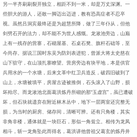
另一半齐刷刷裂开独立，相距不到一米，却是万丈深渊。一
些胆大的游人，还敢一脚迈出迈进，教有恐高症者不忍卒
视。虽然吕洞宾最终还是为超慧所降，做了三年仆从，但他
剑劈石开的法力，却不能不为世人感慨。龙湫池旁边，山巅
上有一残存的营寨，石砌屋基、石桌石凳、旗杆石础等，至
今尚存。据说三国时东吴为防刘表进犯，曾派大将太史慈在
山下驻守，在山顶扎寨瞭望。营房旁边有块平地，本是供官
兵用水的一个水塘，后来文革中红卫兵造反，破四旧破到了
山上，水塘被填平，房屋古迹被推倒，石头滚入了山野，损
坏殆尽。而龙湫池北面葛洪炼丹所砌的那“玉虚宫”，虽已遭破
坏，但石块就遗弃在附近林木丛中，地下一层两室还完整无
损，为当时的厨房、储存间，清晰可辨。还有只角楼，其实
非角非楼，通体就是一块巨石，形似一角耸立。相传为龙凤
相斗，斩一龙角坠此而得名，葛洪讲他曾祖父葛玄的炼丹井