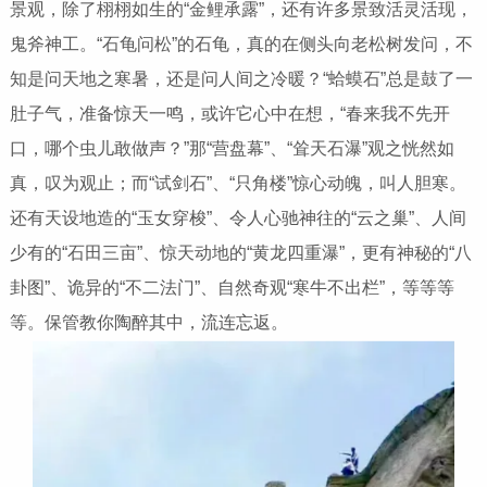
景观，除了栩栩如生的“金鲤承露”，还有许多景致活灵活现，
鬼斧神工。“石龟问松”的石龟，真的在侧头向老松树发问，不
知是问天地之寒暑，还是问人间之冷暖？“蛤蟆石”总是鼓了一
肚子气，准备惊天一鸣，或许它心中在想，“春来我不先开
口，哪个虫儿敢做声？”那“营盘幕”、“耸天石瀑”观之恍然如
真，叹为观止；而“试剑石”、“只角楼”惊心动魄，叫人胆寒。
还有天设地造的“玉女穿梭”、令人心驰神往的“云之巢”、人间
少有的“石田三亩”、惊天动地的“黄龙四重瀑”，更有神秘的“八
卦图”、诡异的“不二法门”、自然奇观“寒牛不出栏”，等等等
等。保管教你陶醉其中，流连忘返。