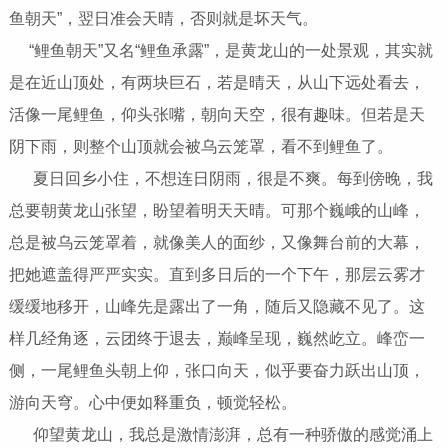
鱼朝天”，翌日准会天晴，否则就是坏天气。
“鲤鱼朝天”又名“鲤鱼承露”，是黄龙山的一处景观，其实就
是在近山顶处，有两块巨石，若是晴天，从山下远处看去，
活像一尾鲤鱼，仰头张嘴，朝向天空，很有趣味。但若是天
阴下雨，则整个山顶就会被乌云笼罩，看不到鲤鱼了。
夏日回乡小住，不想连日阴雨，很是不爽。每到傍晚，我
总要朝黄龙山张望，盼望着明天天晴。可那个巍峨的山峰，
总是被乌云笼罩着，就像美人的面纱，又像舞台前的大幕，
把她遮盖得严严实实。直到多日后的一个下午，那层云雾才
缓缓地移开，山峰先是露出了一角，随后又隐藏不见了。这
样几经角逐，云团终于退去，巅峰呈现，巍然屹立。峰峦一
侧，一尾鲤鱼头朝上仰，张口向天，似乎要奋力跃出山顶，
游向天穹。心中便如释重负，顿觉轻松。
仰望黄龙山，我总是激情澎湃，总有一种骄傲的感觉涌上