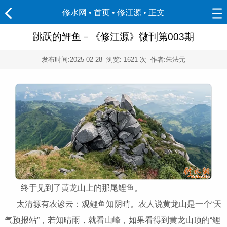
修水网 • 首页
•
修江源
• 正文
跳跃的鲤鱼－《修江源》微刊第003期
发布时间:
2025-02-28
浏览:
1621 次 作者:朱法元
终于见到了黄龙山上的那尾鲤鱼。
太清塬有农谚云：观鲤鱼知阴晴。农人说黄龙山是一个“天
气预报站”，若知晴雨，就看山峰，如果看得到黄龙山顶的“鲤