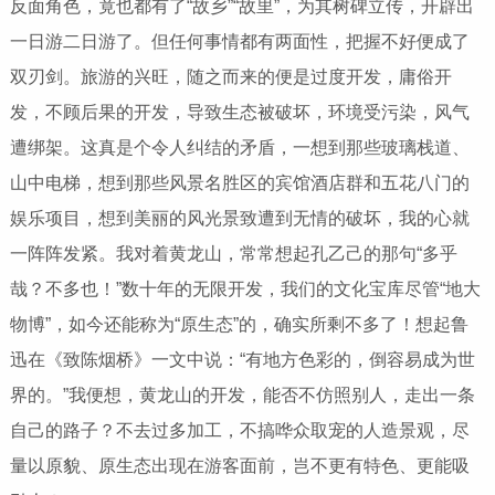
反面角色，竟也都有了“故乡”“故里”，为其树碑立传，开辟出
一日游二日游了。但任何事情都有两面性，把握不好便成了
双刃剑。旅游的兴旺，随之而来的便是过度开发，庸俗开
发，不顾后果的开发，导致生态被破坏，环境受污染，风气
遭绑架。这真是个令人纠结的矛盾，一想到那些玻璃栈道、
山中电梯，想到那些风景名胜区的宾馆酒店群和五花八门的
娱乐项目，想到美丽的风光景致遭到无情的破坏，我的心就
一阵阵发紧。我对着黄龙山，常常想起孔乙己的那句“多乎
哉？不多也！”数十年的无限开发，我们的文化宝库尽管“地大
物博”，如今还能称为“原生态”的，确实所剩不多了！想起鲁
迅在《致陈烟桥》一文中说：“有地方色彩的，倒容易成为世
界的。”我便想，黄龙山的开发，能否不仿照别人，走出一条
自己的路子？不去过多加工，不搞哗众取宠的人造景观，尽
量以原貌、原生态出现在游客面前，岂不更有特色、更能吸