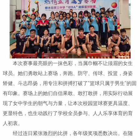
本次赛事最亮眼的一抹色彩，当属巾帼不让须眉的女生
球员。她们勇敢站上赛场，奔跑、防守、传球、投篮，身姿
矫健、斗志昂扬，用专注和拼搏打破了"篮球只属于男生"的固
有印象。赛场上的她们自信果敢、敢打敢拼，用实际行动展
现了女中学生的朝气与力量，让本次校园篮球赛更具温度、
更显特色，也生动践行了学校全员参与、人人乐享体育的育
人初衷。
经过连日紧张激烈的比拼，各年级奖项悉数决出。在随