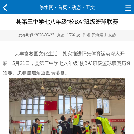
修水网 • 首页
•
动态
• 正文
县第三中学七八年级“校BA”班级篮球联赛
发布时间:
2026-05-23
浏览:
1566 次 作者:郭海娟 帅文静
为丰富校园文化生活，扎实推进阳光体育运动深入开
展，5月21日，县第三中学七八年级"校BA"班级篮球联赛历经
预赛、决赛层层角逐圆满落幕。