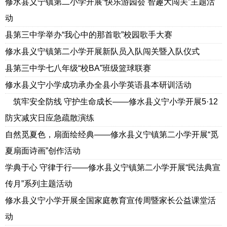
修水县义宁镇第二小学开展“快乐游园会 智趣大闯关”主题活
动
县第三中学举办“我心中的那首歌”校园歌手大赛
修水县义宁镇第二小学开展新队员入队闯关暨入队仪式
县第三中学七八年级“校BA”班级篮球联赛
修水县义宁小学成功承办全县小学英语县本研训活动
筑牢安全防线 守护生命成长——修水县义宁小学开展5·12
防灾减灾日应急疏散演练
自然觅夏色，扇面绘经典——修水县义宁镇第二小学开展“觅
夏扇面诗画”创作活动
学典于心 守律于行——修水县义宁镇第二小学开展“民法典宣
传月”系列主题活动
修水县义宁小学开展全国家庭教育宣传周暨家长公益课堂活
动