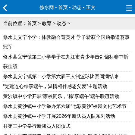
修水网 • 首页
•
动态
• 正文
当前位置：
首页
>
教育
>
动态
>
修水县义宁小学：体教融合育英才 学子斩获全国跆拳道赛事
冠军
修水县义宁镇第二小学学子在九江市青少年击剑锦标赛中斩
获佳绩
修水县义宁镇第二小学第六届三人制篮球比赛圆满结束
“党建连心粽享端午，温情相伴感恩父爱”主题活动
黄沙镇中小学开展“家校同乐，‘粽’享端午”端午联谊活动
修水县黄沙镇中小学举办第六届“七彩黄沙”校园文化艺术节
修水县黄沙镇中小学开展2026年新队员入队系列活动
县第三中学举行新团员入团仪式