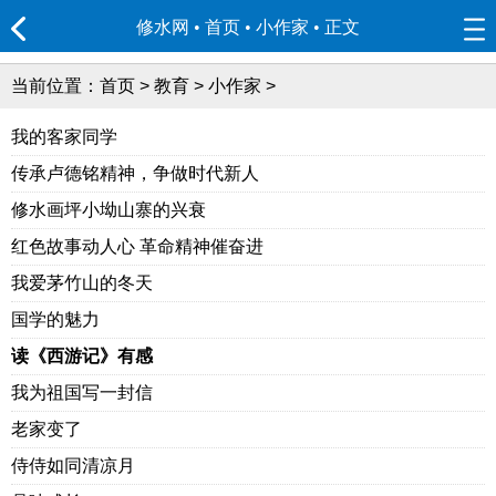
修水网 • 首页
•
小作家
• 正文
当前位置：
首页
>
教育
>
小作家
>
我的客家同学
传承卢德铭精神，争做时代新人
修水画坪小坳山寨的兴衰
红色故事动人心 革命精神催奋进
我爱茅竹山的冬天
国学的魅力
读《西游记》有感
我为祖国写一封信
老家变了
侍侍如同清凉月