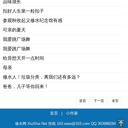
品味成长
扣好人生第一粒扣子
参观秋收起义修水纪念馆有感
可亲的夏天
我爱跳广场舞
我爱跳广场舞
给异想天开一点时间
母亲
修水人！垃圾分类，离我们还有多远？
爸爸，儿子等你回来！
首页
下一页
末页
首页
|
小作家
修水网 XiuShui.Net 投稿 163.www@163.com QQ 303998284