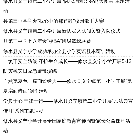
修水县义宁镇第二小学开展“快乐游园会 智趣大闯关”主题活
动
县第三中学举办“我心中的那首歌”校园歌手大赛
修水县义宁镇第二小学开展新队员入队闯关暨入队仪式
县第三中学七八年级“校BA”班级篮球联赛
修水县义宁小学成功承办全县小学英语县本研训活动
筑牢安全防线 守护生命成长——修水县义宁小学开展5·12
防灾减灾日应急疏散演练
自然觅夏色，扇面绘经典——修水县义宁镇第二小学开展“觅
夏扇面诗画”创作活动
学典于心 守律于行——修水县义宁镇第二小学开展“民法典宣
传月”系列主题活动
修水县义宁小学开展全国家庭教育宣传周暨家长公益课堂活
动