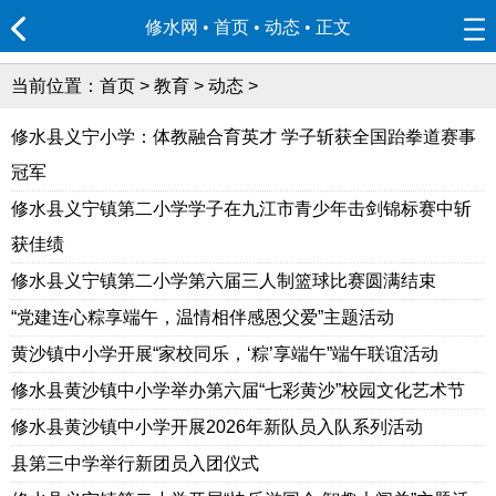
修水网 • 首页
•
动态
• 正文
当前位置：
首页
>
教育
>
动态
>
修水县义宁小学：体教融合育英才 学子斩获全国跆拳道赛事
冠军
修水县义宁镇第二小学学子在九江市青少年击剑锦标赛中斩
获佳绩
修水县义宁镇第二小学第六届三人制篮球比赛圆满结束
“党建连心粽享端午，温情相伴感恩父爱”主题活动
黄沙镇中小学开展“家校同乐，‘粽’享端午”端午联谊活动
修水县黄沙镇中小学举办第六届“七彩黄沙”校园文化艺术节
修水县黄沙镇中小学开展2026年新队员入队系列活动
县第三中学举行新团员入团仪式