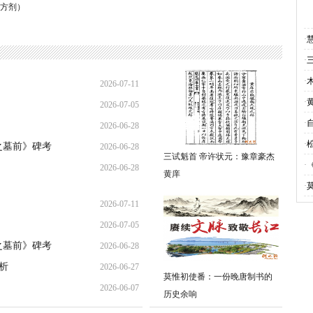
方剂）
·
·
·
2026-07-11
·
2026-07-05
16:41:10
·
2026-06-28
20:17:26
·
之墓前》碑考
2026-06-28
21:31:36
三试魁首 帝许状元：豫章豪杰
·
2026-06-28
09:00:27
黄庠
·
08:53:00
2026-07-11
2026-07-05
16:41:10
之墓前》碑考
2026-06-28
20:17:26
析
2026-06-27
09:00:27
莫惟初使番：一份晚唐制书的
2026-06-07
23:33:35
历史余响
11:00:09