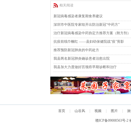
相关阅读
新冠病毒感染者康复期食养建议
深圳市中医院专家组开出防治新冠“中药方”
治疗新冠病毒感染中药协定方推荐方案（附方剂）
抗疫前线巾帼红 ——县妇幼保健院战“疫”剪影
推荐预防新冠肺炎的中药处方
我县两名新冠肺炎确诊患者治愈出院
我县加大力度做好宫颈癌早期诊断和治疗
首页
|
山谷风
|
视频
|
图片
|
旅
赣ICP备09008563号-2