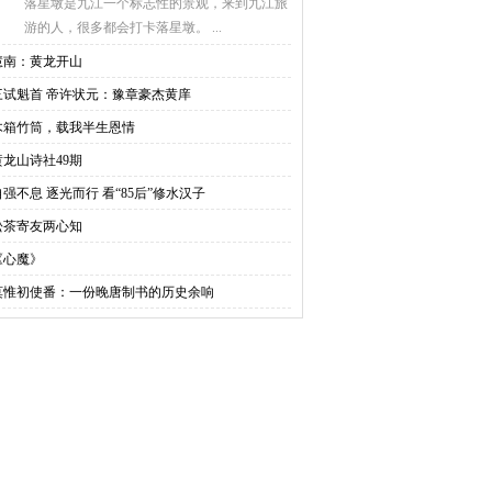
落星墩是九江一个标志性的景观，来到九江旅
游的人，很多都会打卡落星墩。 ...
慧南：黄龙开山
三试魁首 帝许状元：豫章豪杰黄庠
木箱竹筒，载我半生恩情
黄龙山诗社49期
自强不息 逐光而行 看“85后”修水汉子
松茶寄友两心知
《心魔》
莫惟初使番：一份晚唐制书的历史余响