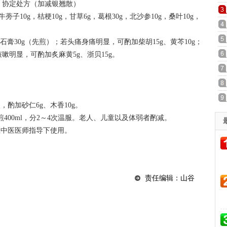
协定处方（加减银翘散）
周湖岭
子10g，桔梗10g，甘草6g，葛根30g，北沙参10g，桑叶10g，
膏30g（先煎）；若头痛身痛明显，可酌加柴胡15g、黄芩10g；
咳嗽明显，可酌加炙麻黄5g、浙贝15g。
酌加砂仁6g、木香10g。
00ml，分2～4次温服。老人、儿童以及体弱者酌减。
中医医师指导下使用。
责任编辑：山谷