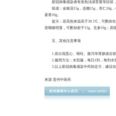
新冠病毒感染者有发热浊涕苔黄等症状，
组成：金银花15g，连翘15g，杏仁10g，牛蒡
藿香10g。
提示：若高热体温高于38.5℃，可酌加生石
若咽痛明显，可酌加射干15g、玄参10g；若
五、其他注意事项
1.若出现恶心、呕吐、腹泻等胃肠道症状，
2.服用方法：水煎服，每日1剂，每剂水煎4
3.以上新冠病毒感染中药协定方，建议在
来源 贵州中医药