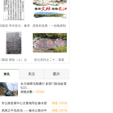
试魁首 帝许状元：豫章
莫惟初使番：一份晚唐制
豪杰黄庠
书的历史余响
《圆寂 师祖（上）云
状元系列之二十：黄庭
（下）旨祯老大和
坚“九日知州”
关注
图片
资讯
全力保障汛期通行 多部门联动处置
S221...
浏览次数：
1839次
市公路发展中心主要领导赴修水督
浏览:1263次
导汛期地质灾害
风雨之中见担当——修水公路分中
浏览:1367次