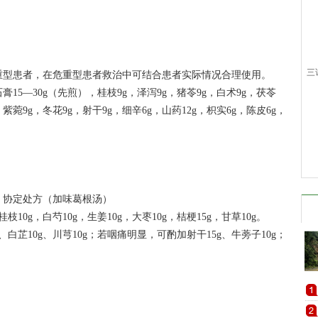
三
型患者，在危重型患者救治中可结合患者实际情况合理使用。
15—30g（先煎），桂枝9g，泽泻9g，猪苓9g，白术9g，茯苓
，紫菀9g，冬花9g，射干9g，细辛6g，山药12g，枳实6g，陈皮6g，
协定处方（加味葛根汤）
10g，白芍10g，生姜10g，大枣10g，桔梗15g，甘草10g。
芷10g、川芎10g；若咽痛明显，可酌加射干15g、牛蒡子10g；