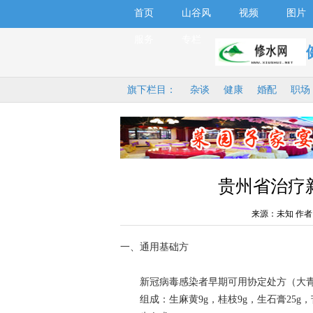
首页
山谷风
视频
图片
服务
专栏
旗下栏目：
杂谈
健康
婚配
职场
贵州省治疗
来源：未知 作者
一、通用基础方
新冠病毒感染者早期可用协定处方（大青
组成：生麻黄9g，桂枝9g，生石膏25g，苦杏