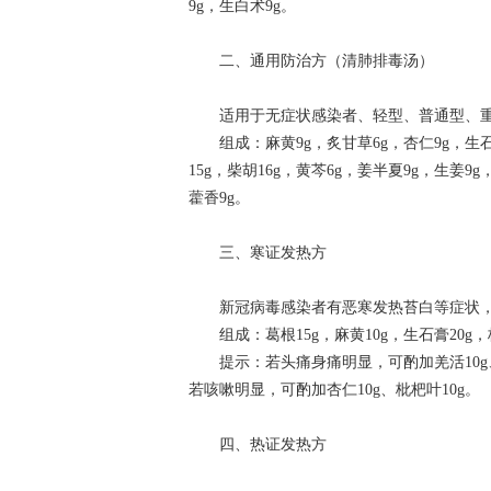
9g，生白术9g。
二、通用防治方（清肺排毒汤）
适用于无症状感染者、轻型、普通型、重
组成：麻黄9g，炙甘草6g，杏仁9g，生石膏
15g，柴胡16g，黄芩6g，姜半夏9g，生姜9g
藿香9g。
三、寒证发热方
新冠病毒感染者有恶寒发热苔白等症状，
组成：葛根15g，麻黄10g，生石膏20g，桂枝
提示：若头痛身痛明显，可酌加羌活10g、白
若咳嗽明显，可酌加杏仁10g、枇杷叶10g。
四、热证发热方