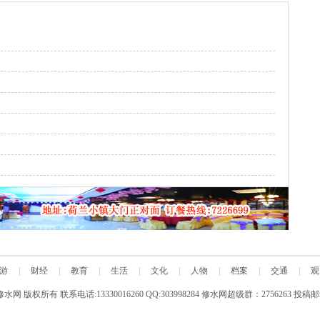
游
|
财经
|
教育
|
生活
|
文化
|
人物
|
档案
|
交通
|
观
 修水网 版权所有 联系电话:13330016260 QQ:303998284 修水网超级群：2756263 投稿邮