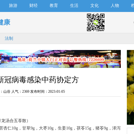
旅游
财经
教育
生活
文化
人物
健康
法制
新冠病毒感染中药协定方
：山谷 人气：
2369 发布时间：2023-01-05
龙汤合五苓散）
仁10g，甘草9g，大枣10g，生姜10g，茯苓15g，猪苓9g，泽泻