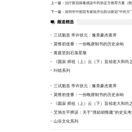
上一篇：
治疗新冠病毒感染中药协定方推荐方案（附
下一篇：
深圳市中医院专家组开出防治新冠“中药方”
频道精选
三试魁首 帝许状元：豫章豪杰黄庠
莫惟初使番：一份晚唐制书的历史余响
黄庭坚刻石落星墩
《圆寂 师祖（上）云（下）旨祯老大和尚
纠错系列
三试魁首 帝许状元：豫章豪杰黄庠
莫惟初使番：一份晚唐制书的历史余响
《圆寂 师祖（上）云（下）旨祯老大和尚
艾旭生平辨误：关于“弹劾胡惟庸”的史实考
山谷文化系列