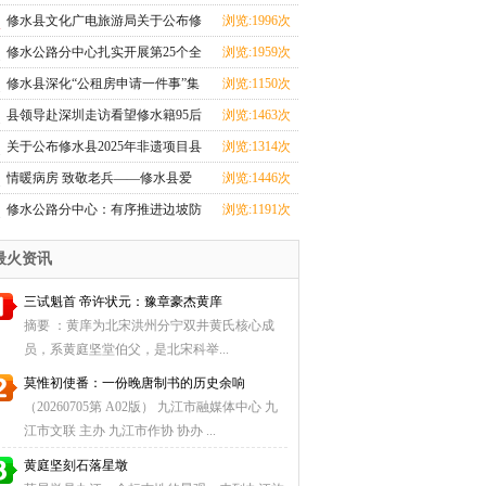
心全力投入汛期
修水县文化广电旅游局关于公布修
浏览:1996次
水县2025年非遗
修水公路分中心扎实开展第25个全
浏览:1959次
国＂安全生产月
修水县深化“公租房申请一件事”集
浏览:1150次
成改革
县领导赴深圳走访看望修水籍95后
浏览:1463次
航天创业者卢驭
关于公布修水县2025年非遗项目县
浏览:1314次
级传承人名单
情暖病房 致敬老兵——修水县爱
浏览:1446次
国拥军促进会探望
修水公路分中心：有序推进边坡防
浏览:1191次
护工程，筑牢道
最火资讯
三试魁首 帝许状元：豫章豪杰黄庠
摘要 ：黄庠为北宋洪州分宁双井黄氏核心成
员，系黄庭坚堂伯父，是北宋科举...
莫惟初使番：一份晚唐制书的历史余响
（20260705第 A02版） 九江市融媒体中心 九
江市文联 主办 九江市作协 协办 ...
黄庭坚刻石落星墩