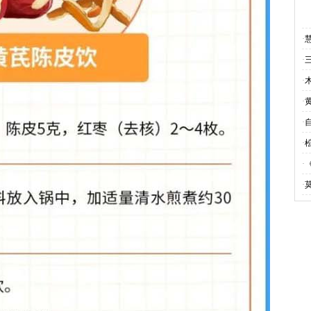
·
·
·
·
·
·
·
·