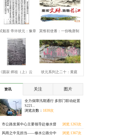
试魁首 帝许状元：豫章
莫惟初使番：一份晚唐制
豪杰黄庠
书的历史余响
《圆寂 师祖（上）云
状元系列之二十：黄庭
（下）旨祯老大和
坚“九日知州”
关注
图片
资讯
全力保障汛期通行 多部门联动处置
S221...
浏览次数：
1839次
市公路发展中心主要领导赴修水督
浏览:1263次
导汛期地质灾害
风雨之中见担当——修水公路分中
浏览:1367次