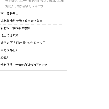
落星墩是九江一个标志性的景观，来到九江旅
游的人，很多都会打卡落星墩。 ...
慧南：黄龙开山
三试魁首 帝许状元：豫章豪杰黄庠
木箱竹筒，载我半生恩情
黄龙山诗社49期
自强不息 逐光而行 看“85后”修水汉子
松茶寄友两心知
《心魔》
莫惟初使番：一份晚唐制书的历史余响