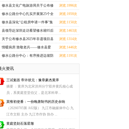
心全力投入汛期
修水县文化广电旅游局关于公布修
浏览:1996次
水县2025年非遗
修水公路分中心扎实开展第25个全
浏览:1959次
国＂安全生产月
修水县深化“公租房申请一件事”集
浏览:1150次
成改革
县领导赴深圳走访看望修水籍95后
浏览:1463次
航天创业者卢驭
关于公布修水县2025年非遗项目县
浏览:1314次
级传承人名单
情暖病房 致敬老兵——修水县爱
浏览:1446次
国拥军促进会探望
修水公路分中心：有序推进边坡防
浏览:1191次
护工程，筑牢道
最火资讯
三试魁首 帝许状元：豫章豪杰黄庠
摘要 ：黄庠为北宋洪州分宁双井黄氏核心成
员，系黄庭坚堂伯父，是北宋科举...
莫惟初使番：一份晚唐制书的历史余响
（20260705第 A02版） 九江市融媒体中心 九
江市文联 主办 九江市作协 协办 ...
黄庭坚刻石落星墩