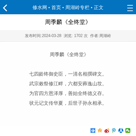
修水网 • 首页
•
周湖岭专栏
• 正文
周季麟《全终堂》
发布时间:
2024-03-28
浏览:
1702 次 作者:周湖岭
周季麟《全终堂》
七四龄终御史臣，一清名相撰碑文。
武宗敕祭修江畔，六都安葬逸山坟。
为官四方恩泽厚，善始全终德义存。
状元记文传华夏，后世子孙永相承。