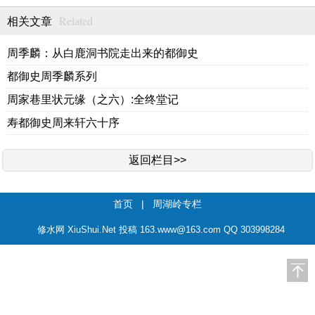
Related
相关文章
周季麟：从白鹿洞书院走出来的都御史
都御史周季麟系列
周家巷里状元缘（之六）:全终堂记
寿都御史周来轩六十序
返回栏目>>
首页
|
周湖岭专栏
修水网 XiuShui.Net 投稿 163.www@163.com QQ 303998284