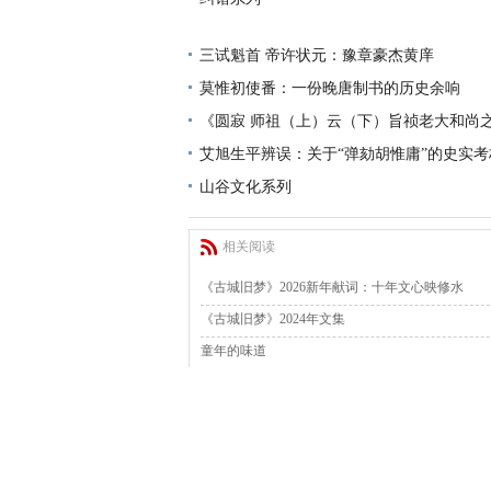
三试魁首 帝许状元：豫章豪杰黄庠
莫惟初使番：一份晚唐制书的历史余响
《圆寂 师祖（上）云（下）旨祯老大和尚
艾旭生平辨误：关于“弹劾胡惟庸”的史实考
山谷文化系列
相关阅读
《古城旧梦》2026新年献词：十年文心映修水
《古城旧梦》2024年文集
童年的味道
福州进士曾晖春任职宁州古城
《一条河，一首歌，一杯酒》--浏阳河酒征文比赛
夜游宁州古城
宁州古城故事多