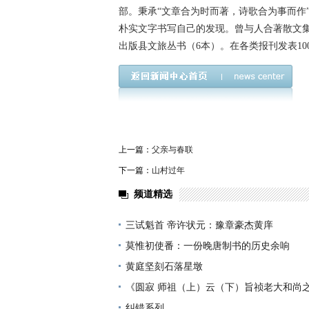
部。秉承“文章合为时而著，诗歌合为事而作
朴实文字书写自己的发现。曾与人合著散文
出版县文旅丛书（6本）。在各类报刊发表10
上一篇：
父亲与春联
下一篇：
山村过年
频道精选
三试魁首 帝许状元：豫章豪杰黄庠
莫惟初使番：一份晚唐制书的历史余响
黄庭坚刻石落星墩
《圆寂 师祖（上）云（下）旨祯老大和尚
纠错系列