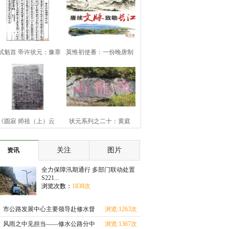
试魁首 帝许状元：豫章
莫惟初使番：一份晚唐制
豪杰黄庠
书的历史余响
《圆寂 师祖（上）云
状元系列之二十：黄庭
（下）旨祯老大和
坚“九日知州”
关注
图片
资讯
全力保障汛期通行 多部门联动处置
S221...
浏览次数：
1838次
市公路发展中心主要领导赴修水督
浏览:1263次
导汛期地质灾害
风雨之中见担当——修水公路分中
浏览:1367次