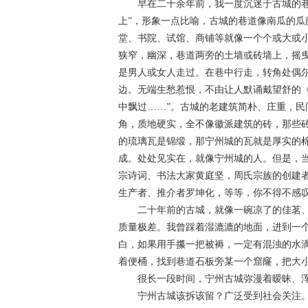
早在二十余年前，我一度沉迷于古城的巷陌
上”，形象一点比喻，古城的巷道像南瓜的
堂、书院、试馆、商铺等就像一个个或大或
狭窄，幽深，巷道两旁的土墙或砖墙上，摇
是男人或女人走过。在巷中行走，转角处偶
边。无端生愁惹恨，不由让人默诵戴望舒的
中飘过……”。古城的老建筑简朴、庄重，民
角，质地硬实，全不像徽派建筑的砖，那些
的琉璃瓦是锦缎，那宁州城的瓦就是厚实的
成。处处见实在，就像宁州城的人。但是，
宗诗词、书法大家黄庭坚，周氏宗族的创建
生产者、推介者罗坤化，等等，你不得不感
二十年前的古城，就像一碗凉了的佳茗、
质量极差。我曾踩着湿漉漉的地面，进到一
白，如果用手攥一把被褥，一定有混浊的水
着便桶，找到巷道石板旁某一个窟窿，把大
很长一段时间，宁州古城弥漫着暧昧、浑
宁州古城该拆该留？广泛受到社会关注。