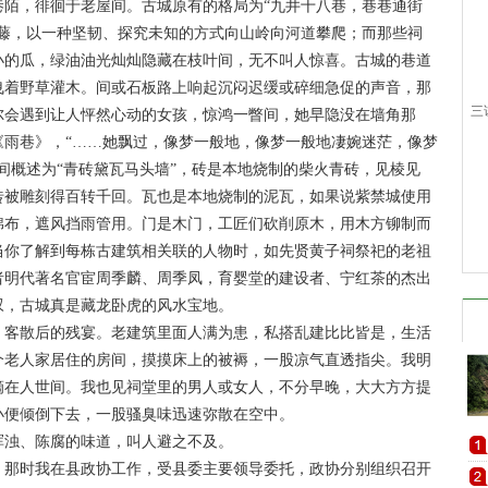
，徘徊于老屋间。古城原有的格局为“九井十八巷，巷巷通街
瓜藤，以一种坚韧、探究未知的方式向山岭向河道攀爬；而那些祠
小的瓜，绿油油光灿灿隐藏在枝叶间，无不叫人惊喜。古城的巷道
曳着野草灌木。间或石板路上响起沉闷迟缓或碎细急促的声音，那
三
尔会遇到让人怦然心动的女孩，惊鸿一瞥间，她早隐没在墙角那
《雨巷》，“……她飘过，像梦一般地，像梦一般地凄婉迷茫，像梦
间概述为“青砖黛瓦马头墙”，砖是本地烧制的柴火青砖，见棱见
砖被雕刻得百转千回。瓦也是本地烧制的泥瓦，如果说紫禁城使用
棉布，遮风挡雨管用。门是木门，工匠们砍削原木，用木方铆制而
当你了解到每栋古建筑相关联的人物时，如先贤黄子祠祭祀的老祖
者明代著名官宦周季麟、周季凤，育婴堂的建设者、宁红茶的杰出
叹，古城真是藏龙卧虎的风水宝地。
客散后的残宴。老建筑里面人满为患，私搭乱建比比皆是，生活
个老人家居住的房间，摸摸床上的被褥，一股凉气直透指尖。我明
滴在人世间。我也见祠堂里的男人或女人，不分早晚，大大方方提
小便倾倒下去，一股骚臭味迅速弥散在空中。
浊、陈腐的味道，叫人避之不及。
那时我在县政协工作，受县委主要领导委托，政协分别组织召开