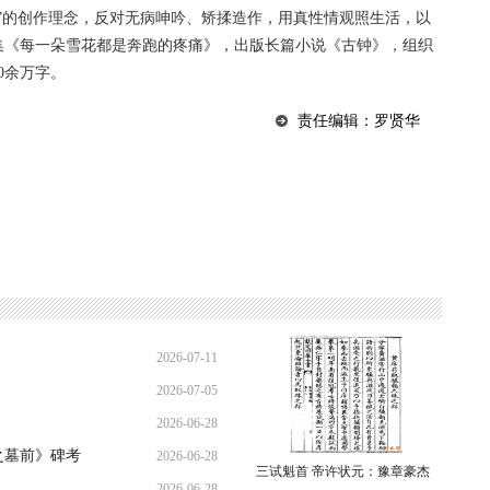
”的创作理念，反对无病呻吟、矫揉造作，用真性情观照生活，以
集《每一朵雪花都是奔跑的疼痛》，出版长篇小说《古钟》，组织
0余万字。
责任编辑：罗贤华
2026-07-11
2026-07-05
16:41:10
2026-06-28
20:17:26
之墓前》碑考
2026-06-28
21:31:36
三试魁首 帝许状元：豫章豪杰
2026-06-28
09:00:27