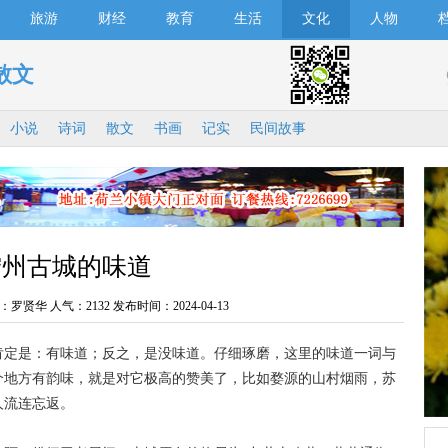
旅游
财经
教育
生活
文化
人物
散文
小说
诗词
散文
书画
记实
民间故事
宁州古城的味道
：罗贤华 人气：
2132 发布时间：2024-04-13
定是：有味道；反之，是没味道。仔细琢磨，这里的味道一词与
个地方有韵味，就是对它极高的赞美了，比如婺源的山村烟雨，苏
人流连忘返。