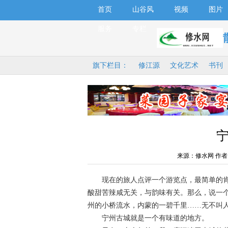
首页
山谷风
视频
图片
服务
专栏
旗下栏目：
修江源
文化艺术
书刊
来源：修水网 作者
现在的旅人点评一个游览点，最简单的肯
酸甜苦辣咸无关，与韵味有关。那么，说一
州的小桥流水，内蒙的一碧千里……无不叫
宁州古城就是一个有味道的地方。