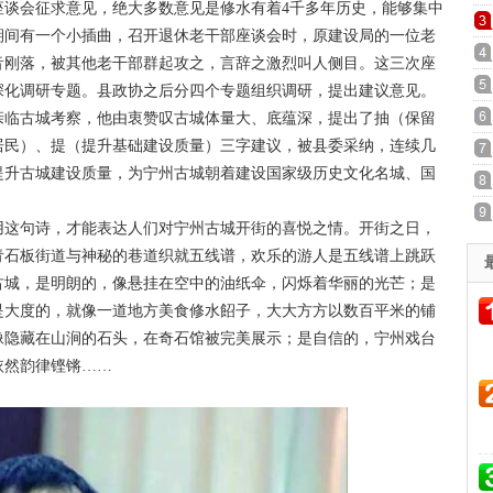
座谈会征求意见，绝大多数意见是修水有着4千多年历史，能够集中
期间有一个小插曲，召开退休老干部座谈会时，原建设局的一位老
音刚落，被其他老干部群起攻之，言辞之激烈叫人侧目。这三次座
深化调研专题。县政协之后分四个专题组织调研，提出建议意见。
亲临古城考察，他由衷赞叹古城体量大、底蕴深，提出了抽（保留
居民）、提（提升基础建设质量）三字建议，被县委采纳，连续几
提升古城建设质量，为宁州古城朝着建设国家级历史文化名城、国
这句诗，才能表达人们对宁州古城开街的喜悦之情。开街之日，
青石板街道与神秘的巷道织就五线谱，欢乐的游人是五线谱上跳跃
古城，是明朗的，像悬挂在空中的油纸伞，闪烁着华丽的光芒；是
是大度的，就像一道地方美食修水䬰子，大大方方以数百平米的铺
像隐藏在山涧的石头，在奇石馆被完美展示；是自信的，宁州戏台
依然韵律铿锵……