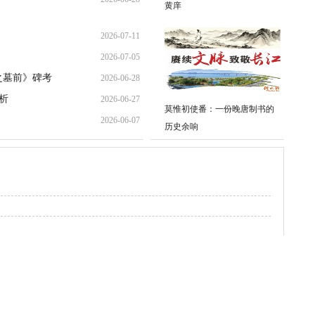
黄庠
08:53:00
2026-07-11
2026-07-05
16:41:10
之墓前》碑考
2026-06-28
20:17:26
析
2026-06-27
09:00:27
莫惟初使番：一份晚唐制书的
2026-06-07
23:33:35
历史余响
11:00:09
文章之四