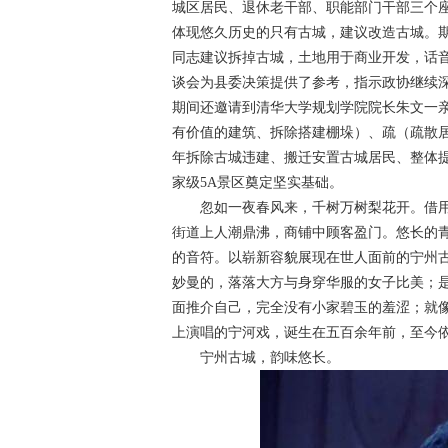
城区居民、退休老干部、职能部门干部三个
体现悠久历史的只有古城，建议改造古城。
同志建议拆掉古城，土地用于商业开发，话
谈会为县委决策提供了参考，指示政协继续
期间还邀请到清华大学规划学院院长朱文一
有价值的建筑、拆除搭建棚垛）、疏（疏散
年拆除古城违建、搬迁安置古城居民、整体
家级5A景区奠定坚实基础。
忽如一夜春风来，千树万树梨花开。借用
街道上人潮鼎沸，商铺中顾客盈门。悠长的
的音符。以崭新容貌展现在世人面前的宁州
妙曼的，落落大方与身穿华服的女子比美；
面推介自己，完全没有小家碧玉的羞涩；就
上演唱的宁河戏，诞生在五百余年前，至今
宁州古城，韵味悠长。