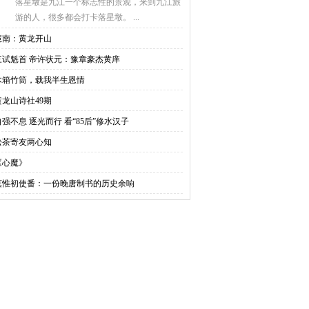
落星墩是九江一个标志性的景观，来到九江旅
游的人，很多都会打卡落星墩。 ...
慧南：黄龙开山
三试魁首 帝许状元：豫章豪杰黄庠
木箱竹筒，载我半生恩情
黄龙山诗社49期
自强不息 逐光而行 看“85后”修水汉子
松茶寄友两心知
《心魔》
莫惟初使番：一份晚唐制书的历史余响