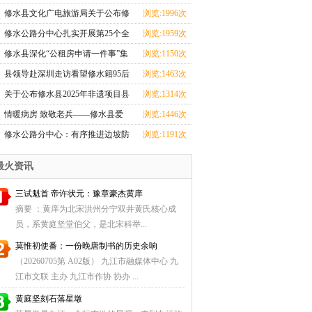
心全力投入汛期
修水县文化广电旅游局关于公布修
浏览:1996次
水县2025年非遗
修水公路分中心扎实开展第25个全
浏览:1959次
国＂安全生产月
修水县深化“公租房申请一件事”集
浏览:1150次
成改革
县领导赴深圳走访看望修水籍95后
浏览:1463次
航天创业者卢驭
关于公布修水县2025年非遗项目县
浏览:1314次
级传承人名单
情暖病房 致敬老兵——修水县爱
浏览:1446次
国拥军促进会探望
修水公路分中心：有序推进边坡防
浏览:1191次
护工程，筑牢道
最火资讯
三试魁首 帝许状元：豫章豪杰黄庠
摘要 ：黄庠为北宋洪州分宁双井黄氏核心成
员，系黄庭坚堂伯父，是北宋科举...
莫惟初使番：一份晚唐制书的历史余响
（20260705第 A02版） 九江市融媒体中心 九
江市文联 主办 九江市作协 协办 ...
黄庭坚刻石落星墩