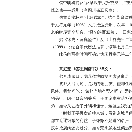
信中明确提及“及某以罪戾抵戎僰”，“戎
贬之地——戎州（今四川省宜宾市）。
信首直接标注“七月戊辰”，结合黄庭坚戎州谪
于元符元年（1098）六月抵达戎州，次年（
来的时序完全契合。“经旬浃而寂然，一日惠
据《宋史・黄庭坚传》及《山谷先生年谱
（1099）；结合宋代历法推算，该年七月二十
此信的写作时间可确定为宋哲宗元符二年（
黄庭坚《答王周彦书》译文：
七月戊辰日，我恭敬地回复周彦贤良足
成都人吕元钧，是我的老朋友。他卸任梓
风俗。我曾问他：“荣州当地有贤才吗？”元
的品行。因他母亲的关系，王周彦本有荫补资
弟，如今又让给了外甥和侄子。这就是我说
当时我正要再次前往京城，看到京城里的
都在追逐细微的利益，争夺微不足道的名声
蚁争抢腐肉还要过分。如今荣州虽地处偏远