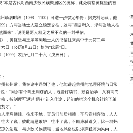
僰”本是古代对西南少数民族聚居区的统称，此处特指黄庭坚的被
·
居时段（1098—1100）可进一步锁定年份：据史料记载，他
1099）方与当地士人建立稳定交往，这与“谪居稍久、渐与当地人往
·
然而来”，说明是两人相见之后不久的一封书信。
·
》，黄庭坚与王庠等蜀地士人的书信往来集中于元符二年
·
六日（公历8月22日）恰为“戊辰”日。
·
1099）农历七月二十六（戊辰日）。
·
·
下：
·
州知州后，我在途中遇到了他，他能讲起荣州的地理环境与日常
钧说：“同乡有个叫王周彦的人，既爱好读书、勤奋治学，又有高尚
格，按制度可通过‘荫补’进入仕途，起初他把这个机会让给了弟
的贤才。”
本文来自修水网 周湖岭
人摩肩接踵、往来不绝，官员们前后相接，车马竞相奔驰，人人
：往大了说，彼此猜忌嫉妒；往小了说，不顾廉耻道义，比一群蚂
荒凉的边境，与少数民族接壤，当地风俗也以浮躁轻薄为风尚，人