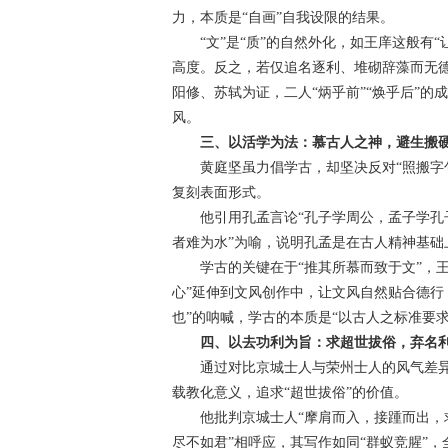
力，本质是“自画”自我设限的结果。
“文”是“质”的自然外化，如王庠这般有“
高度。反之，若仅追名逐利、堆砌辞藻而无德
阳修、苏轼为证，二人“炳乎前”“焕乎后”的
风。
三、以活学为法：慕古人之神，避生搬
黄庭坚虽力倡学古，却坚决反对“照搬字句
复刻表面形式。
他引用孔孟言论“孔子学周公，孟子学孔子”
者难为水”为喻，说明孔孟是在古人精神基础
学古的关键在于“推其所慕而致于文”，王庠
心”延伸到文风创作中，让文风自然贴合德行
也”的呐喊，学古的本质是“以古人之标准要
四、以去功利为旨：求超世拔俗，弃名
通过对比京城士人与荣州士人的风气差异，
载教化意义，追求“超世拔俗”的价值。
他批判京城士人“摩肩而入，接踵而出，求
尽不如君”相呼应，其写作如同“群蚁竞腥”