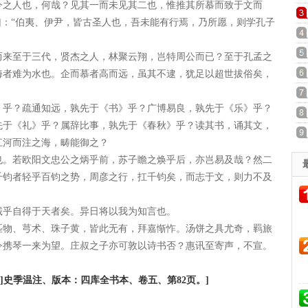
之人也，何哉？见其一而未见其二也，惟推其所慕而致于文而
曰：“伯夷、伊尹，皆古圣人也，吾未能有行焉，乃所愿，则学孔子
来至于三代，贤杰之人，林聚云翔，岂特周公而已？至于孔孟之
海者难为水也。企而慕者高而远，虽其不逮，犹足以超世拔俗矣，
网 周湖岭
乎？疏通知远，孰先于《书》乎？广博易良，孰先于《乐》乎？
先于《礼》乎？属辞比事，孰先于《春秋》乎？读其书，诵其文，
江河而注之海，畴能御之？
。若欧阳文忠公之炳乎前，苏子瞻之焕乎后，亦岂易及哉？然二
千钧者轻乎百钧之势，周彦之行，扛千钧矣，而志于文，则力不及
诚乎自得于天者矣。异日将以我为知言也。
物、芎术、珠子黄，皆此无有，拜嘉惭怍。汤饼之具尤奇，羁旅
令携琴一来为望。庄叔之子亦可敦以诗书否？惠讯至寄声，不宣。
宋]史季温注、版本：四库全书本、卷五、第82页。]