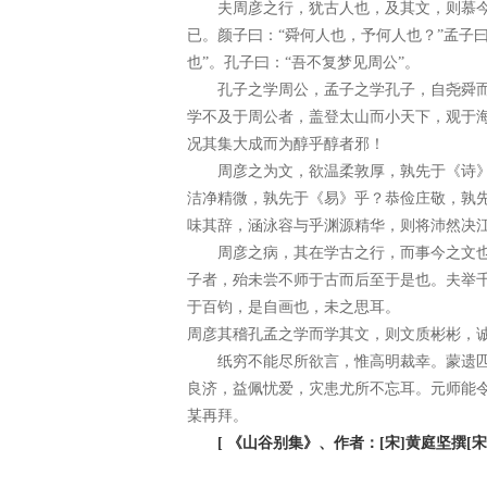
夫周彦之行，犹古人也，及其文，则慕今
已。颜子曰：“舜何人也，予何人也？”孟子
也”。孔子曰：“吾不复梦见周公”。
孔子之学周公，孟子之学孔子，自尧舜而
学不及于周公者，盖登太山而小天下，观于
况其集大成而为醇乎醇者邪！
本文来自修水
周彦之为文，欲温柔敦厚，孰先于《诗》
洁净精微，孰先于《易》乎？恭俭庄敬，孰
味其辞，涵泳容与乎渊源精华，则将沛然决
周彦之病，其在学古之行，而事今之文也
子者，殆未尝不师于古而后至于是也。夫举
于百钧，是自画也，未之思耳。
周彦其稽孔孟之学而学其文，则文质彬彬，
纸穷不能尽所欲言，惟高明裁幸。蒙遗匹
良济，益佩忧爱，灾患尤所不忘耳。元师能
某再拜。
[ 《山谷别集》、作者：[宋]黄庭坚撰[