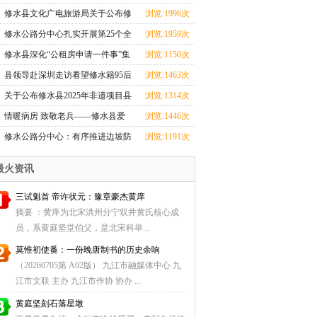
心全力投入汛期
修水县文化广电旅游局关于公布修
浏览:1996次
水县2025年非遗
修水公路分中心扎实开展第25个全
浏览:1959次
国＂安全生产月
修水县深化“公租房申请一件事”集
浏览:1150次
成改革
县领导赴深圳走访看望修水籍95后
浏览:1463次
航天创业者卢驭
关于公布修水县2025年非遗项目县
浏览:1314次
级传承人名单
情暖病房 致敬老兵——修水县爱
浏览:1446次
国拥军促进会探望
修水公路分中心：有序推进边坡防
浏览:1191次
护工程，筑牢道
最火资讯
三试魁首 帝许状元：豫章豪杰黄庠
摘要 ：黄庠为北宋洪州分宁双井黄氏核心成
员，系黄庭坚堂伯父，是北宋科举...
莫惟初使番：一份晚唐制书的历史余响
（20260705第 A02版） 九江市融媒体中心 九
江市文联 主办 九江市作协 协办 ...
黄庭坚刻石落星墩