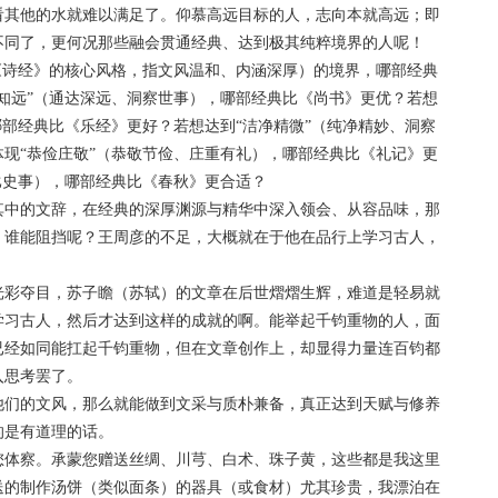
看其他的水就难以满足了。仰慕高远目标的人，志向本就高远；即
不同了，更何况那些融会贯通经典、达到极其纯粹境界的人呢！
诗经》的核心风格，指文风温和、内涵深厚）的境界，哪部经典
知远”（通达深远、洞察世事），哪部经典比《尚书》更优？若想
哪部经典比《乐经》更好？若想达到“洁净精微”（纯净精妙、洞察
现“恭俭庄敬”（恭敬节俭、庄重有礼），哪部经典比《礼记》更
比史事），哪部经典比《春秋》更合适？
中的文辞，在经典的深厚渊源与精华中深入领会、从容品味，那
，谁能阻挡呢？王周彦的不足，大概就在于他在品行上学习古人，
彩夺目，苏子瞻（苏轼）的文章在后世熠熠生辉，难道是轻易就
学习古人，然后才达到这样的成就的啊。能举起千钧重物的人，面
已经如同能扛起千钧重物，但在文章创作上，却显得力量连百钧都
入思考罢了。
们的文风，那么就能做到文采与质朴兼备，真正达到天赋与修养
的是有道理的话。
体察。承蒙您赠送丝绸、川芎、白术、珠子黄，这些都是我这里
送的制作汤饼（类似面条）的器具（或食材）尤其珍贵，我漂泊在