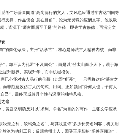
让荫补”“乐善喜闻道”高尚德行的文人，文风也应通过学古达到同等
行支撑，作品便会“意在目前”，沦为无灵魂的应酬文字。他以欧
成就，皆源于“师古而后至于是”的路径，即先学古修德，再沉淀文
硬套
”的僵化做法，主张“活学古”，核心是师法古人精神内核，而非
，却不认为孔孟“不及周公”，而是以“登太山而小天下，观于海
上提升眼界、实现升华，而非机械模仿。
已心怀对古人品行的仰慕（此即“所慕”），只需将这份“慕古之
，而非刻意效仿古人的句式、用词。正如颜回“舜何人也，予何人
求自己”，最终形成兼具个性与深度的独特风格。
利之念
黄庭坚明确反对以“求利、争名”为目的的写作，主张文学应承
秋毫之利，较蜗角之名”，与其牧童诗“多少长安名利客，机关用
，全然沦为功利工具；反观荣州士人，因受王庠影响“乐善喜闻道”，