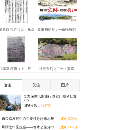
试魁首 帝许状元：豫章
莫惟初使番：一份晚唐制
豪杰黄庠
书的历史余响
《圆寂 师祖（上）云
状元系列之二十：黄庭
（下）旨祯老大和
坚“九日知州”
关注
图片
资讯
全力保障汛期通行 多部门联动处置
S221...
浏览次数：
1837次
市公路发展中心主要领导赴修水督
浏览:1263次
导汛期地质灾害
风雨之中见担当——修水公路分中
浏览:1367次