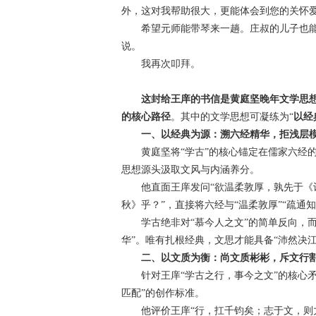
外，这对我帮助很大，更能体会到您的关怀
希望元师能带琴来一趟。庄叔的儿子也能
说。
我再次叩拜。
这封给王庠的书信是黄庭坚晚年文学思
的核心路径
。其中的文学思想可凝练为“
以经
一、以经典为源：溯六经精华，拒浅层
黄庭坚将“学古”的核心锚定在儒家六经的
思想源头汲取文风与内涵养分。
他直面王庠发问“欲温柔敦厚，孰先于《诗
秋》乎？”，直接将六经与“温柔敦厚”“疏通
学古绝非对“慕今人之文”的简单反向，而是
华”。唯有扎根经典，文思才能具备“沛然决
二、以文质为衡：尚文质彬彬，斥文行
针对王庠“学古之行，事今之文”的核心矛
匹配”的创作标准。
他评价王庠“行，扛千钧矣；志于文，则力不