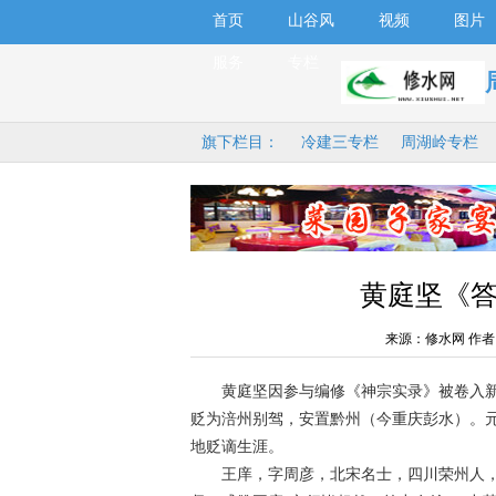
首页
山谷风
视频
图片
服务
专栏
旗下栏目：
冷建三专栏
周湖岭专栏
黄庭坚《
来源：修水网 作者
黄庭坚因参与编修《神宗实录》被卷入新旧党
贬为涪州别驾，安置黔州（今重庆彭水）。元符
地贬谪生涯。
王庠，字周彦，北宋名士，四川荣州人，