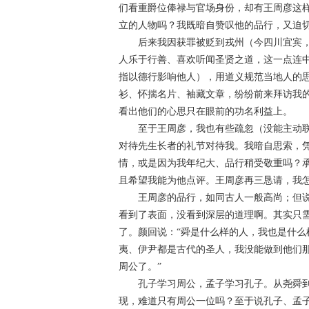
们看重爵位俸禄与官场身份，却有王周彦这
立的人物吗？我既暗自赞叹他的品行，又迫
后来我因获罪被贬到戎州（今四川宜宾，古
人乐于行善、喜欢听闻圣贤之道，这一点连
指以德行影响他人），用道义规范当地人的
衫、怀揣名片、袖藏文章，纷纷前来拜访我
看出他们的心思只在眼前的功名利益上。
至于王周彦，我也有些疏忽（没能主动联
对待先生长者的礼节对待我。我暗自思索，
情，或是因为我年纪大、品行稍受敬重吗？
且希望我能为他点评。王周彦再三恳请，我
王周彦的品行，如同古人一般高尚；但说
看到了表面，没看到深层的道理啊。其实只
了。颜回说：“舜是什么样的人，我也是什么
夷、伊尹都是古代的圣人，我没能做到他们那
周公了。”
孔子学习周公，孟子学习孔子。从尧舜到
现，难道只有周公一位吗？至于说孔子、孟子