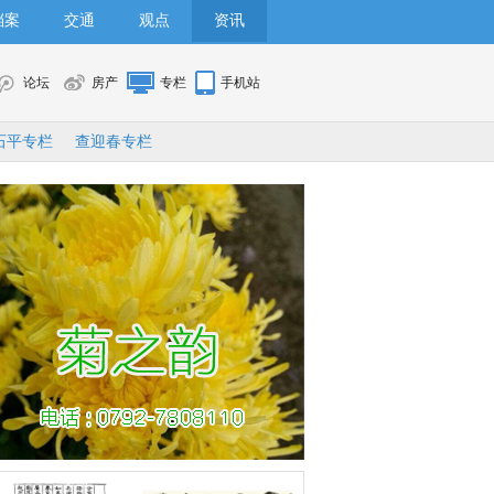
档案
交通
观点
资讯
论坛
房产
专栏
手机站
石平专栏
查迎春专栏