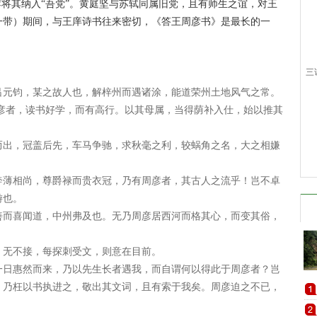
荐将其纳入“吾党”。黄庭坚与苏轼同属旧党，且有师生之谊，对王
一带）期间，与王庠诗书往来密切，《答王周彦书》是最长的一
三
元钧，某之故人也，解梓州而遇诸涂，能道荣州土地风气之常。
周彦者，读书好学，而有高行。以其母属，当得荫补入仕，始以推其
出，冠盖后先，车马争驰，求秋毫之利，较蜗角之名，大之相嫌
薄相尚，尊爵禄而贵衣冠，乃有周彦者，其古人之流乎！岂不卓
游也。
而喜闻道，中州弗及也。无乃周彦居西河而格其心，而变其俗，
无不接，每探刺受文，则意在目前。
日惠然而来，乃以先生长者遇我，而自谓何以得此于周彦者？岂
，乃枉以书执进之，敬出其文词，且有索于我矣。周彦迫之不已，