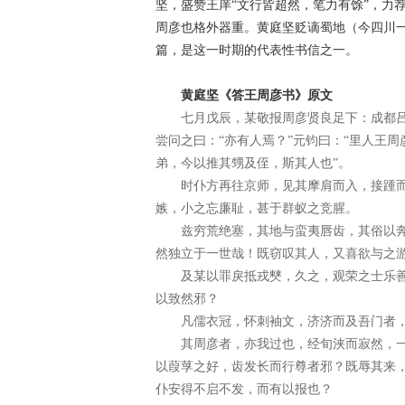
坚，盛赞王庠“文行皆超然，笔力有馀”，力
周彦也格外器重。黄庭坚贬谪蜀地（今四川
篇，是这一时期的代表性书信之一。
黄庭坚《答王周彦书》原文
七月戊辰，某敬报周彦贤良足下：成都吕
尝问之曰：“亦有人焉？”元钧曰：“里人王
弟，今以推其甥及侄，斯其人也”。
时仆方再往京师，见其摩肩而入，接踵而
嫉，小之忘廉耻，甚于群蚁之竞腥。
兹穷荒绝塞，其地与蛮夷唇齿，其俗以奔
然独立于一世哉！既窃叹其人，又喜欲与之
及某以罪戾抵戎僰，久之，观荣之士乐善
以致然邪？
凡儒衣冠，怀刺袖文，济济而及吾门者，
其周彦者，亦我过也，经旬浃而寂然，一
以葭莩之好，齿发长而行尊者邪？既辱其来
仆安得不启不发，而有以报也？