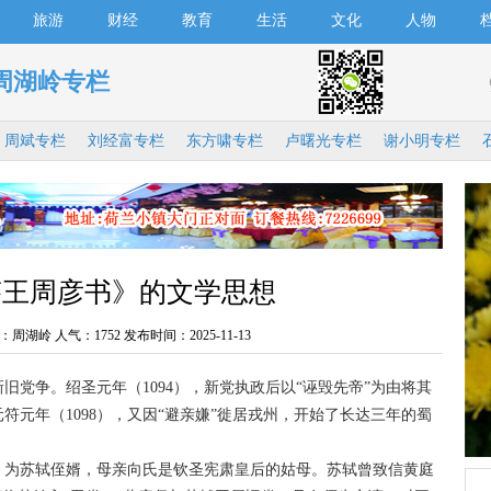
旅游
财经
教育
生活
文化
人物
周湖岭专栏
周斌专栏
刘经富专栏
东方啸专栏
卢曙光专栏
谢小明专栏
答王周彦书》的文学思想
：周湖岭 人气：
1752 发布时间：2025-11-13
争。绍圣元年（1094），新党执政后以“诬毁先帝”为由将其
元年（1098），又因“避亲嫌”徙居戎州，开始了长达三年的蜀
为苏轼侄婿，母亲向氏是钦圣宪肃皇后的姑母。苏轼曾致信黄庭