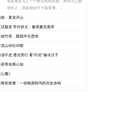
落星墩是九江一个标志性的景观，来到九江旅
游的人，很多都会打卡落星墩。 ...
慧南：黄龙开山
三试魁首 帝许状元：豫章豪杰黄庠
木箱竹筒，载我半生恩情
黄龙山诗社49期
自强不息 逐光而行 看“85后”修水汉子
松茶寄友两心知
《心魔》
莫惟初使番：一份晚唐制书的历史余响