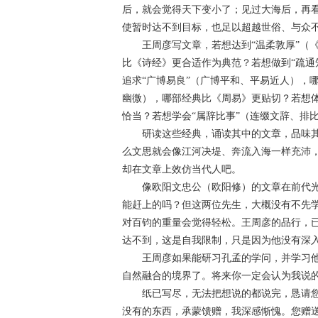
后，就会觉得天下变小了；见过大海后，再
使暂时达不到目标，也足以超越世俗、与众
王周彦写文章，若想达到“温柔敦厚”（《
比《诗经》更合适作为典范？若想做到“疏通
追求“广博易良”（广博平和、平易近人），
幽微），哪部经典比《周易》更贴切？若想体
恰当？若想学会“属辞比事”（连缀文辞、排
研读这些经典，诵读其中的文章，品味其
么文思就会像江河决堤、奔流入海一样充沛
却在文章上效仿当代人吧。
像欧阳文忠公（欧阳修）的文章在前代光
能赶上的吗？但这两位先生，大概没有不先
对百钧的重量会觉得轻松。王周彦的品行，
达不到，这是自我限制，只是因为他没有深
王周彦如果能研习孔孟的学问，并学习他
自然融合的境界了。将来你一定会认为我说
纸已写尽，无法把想说的都说完，恳请您
没有的东西，承蒙馈赠，我深感惭愧。您赠