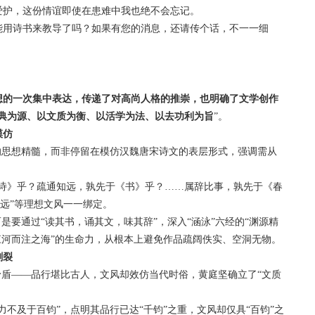
爱护，这份情谊即使在患难中我也绝不会忘记。
用诗书来教导了吗？如果有您的消息，还请传个话，不一一细
想的一次集中表达，传递了对高尚人格的推崇，也明确了文学创作
典为源、以文质为衡、以活学为法、以去功利为旨
”。
模仿
思想精髓，而非停留在模仿汉魏唐宋诗文的表层形式，强调需从
》乎？疏通知远，孰先于《书》乎？……属辞比事，孰先于《春
知远”等理想文风一一绑定。
要通过“读其书，诵其文，味其辞”，深入“涵泳”六经的“渊源精
江河而注之海”的生命力，从根本上避免作品疏阔佚实、空洞无物。
割裂
盾——品行堪比古人，文风却效仿当代时俗，黄庭坚确立了“文质
及于百钧”，点明其品行已达“千钧”之重，文风却仅具“百钧”之