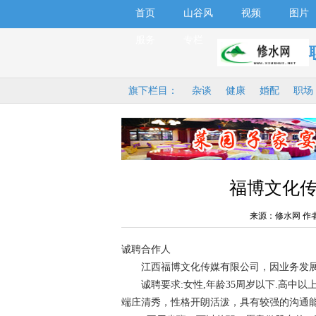
首页
山谷风
视频
图片
服务
专栏
旗下栏目：
杂谈
健康
婚配
职场
福博文化
来源：修水网 作
诚聘合作人
江西福博文化传媒有限公司，因业务发展需
诚聘要求:女性,年龄35周岁以下.高中以
端庄清秀，性格开朗活泼，具有较强的沟通