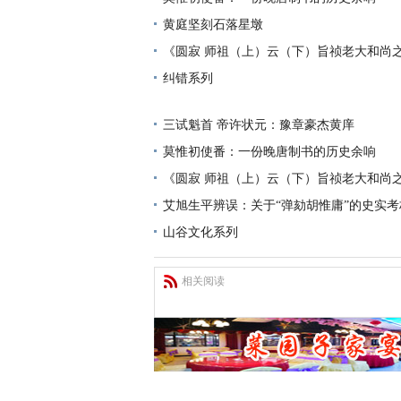
黄庭坚刻石落星墩
《圆寂 师祖（上）云（下）旨祯老大和尚
纠错系列
三试魁首 帝许状元：豫章豪杰黄庠
莫惟初使番：一份晚唐制书的历史余响
《圆寂 师祖（上）云（下）旨祯老大和尚
艾旭生平辨误：关于“弹劾胡惟庸”的史实考
山谷文化系列
相关阅读