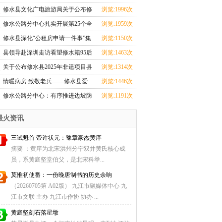
心全力投入汛期
修水县文化广电旅游局关于公布修
浏览:1996次
水县2025年非遗
修水公路分中心扎实开展第25个全
浏览:1959次
国＂安全生产月
修水县深化“公租房申请一件事”集
浏览:1150次
成改革
县领导赴深圳走访看望修水籍95后
浏览:1463次
航天创业者卢驭
关于公布修水县2025年非遗项目县
浏览:1314次
级传承人名单
情暖病房 致敬老兵——修水县爱
浏览:1446次
国拥军促进会探望
修水公路分中心：有序推进边坡防
浏览:1191次
护工程，筑牢道
最火资讯
三试魁首 帝许状元：豫章豪杰黄庠
摘要 ：黄庠为北宋洪州分宁双井黄氏核心成
员，系黄庭坚堂伯父，是北宋科举...
莫惟初使番：一份晚唐制书的历史余响
（20260705第 A02版） 九江市融媒体中心 九
江市文联 主办 九江市作协 协办 ...
黄庭坚刻石落星墩