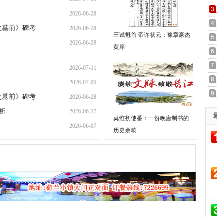
2026-06-28
20:17:26
之墓前》碑考
2026-06-28
21:31:36
三试魁首 帝许状元：豫章豪杰
2026-06-28
09:00:27
黄庠
08:53:00
2026-07-11
2026-07-05
16:41:10
之墓前》碑考
2026-06-28
20:17:26
析
2026-06-27
09:00:27
莫惟初使番：一份晚唐制书的
2026-06-07
23:33:35
历史余响
11:00:09