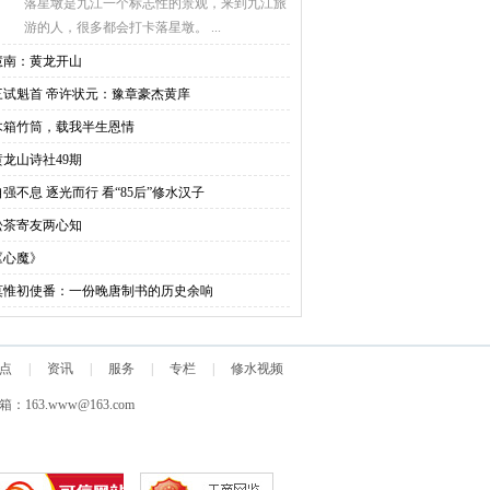
落星墩是九江一个标志性的景观，来到九江旅
游的人，很多都会打卡落星墩。 ...
慧南：黄龙开山
三试魁首 帝许状元：豫章豪杰黄庠
木箱竹筒，载我半生恩情
黄龙山诗社49期
自强不息 逐光而行 看“85后”修水汉子
松茶寄友两心知
《心魔》
莫惟初使番：一份晚唐制书的历史余响
点
|
资讯
|
服务
|
专栏
|
修水视频
箱：163.www@163.com