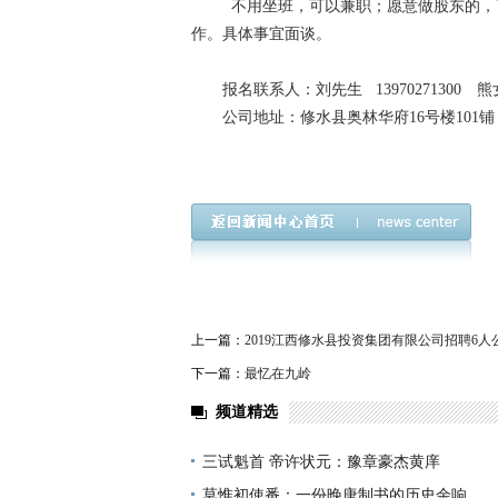
不用坐班，可以兼职；愿意做股东的，可
作。具体事宜面谈。
报名联系人：刘先生 13970271300 熊女士 
公司地址：修水县奥林华府16号楼101铺
上一篇：
2019江西修水县投资集团有限公司招聘6人
下一篇：
最忆在九岭
频道精选
三试魁首 帝许状元：豫章豪杰黄庠
莫惟初使番：一份晚唐制书的历史余响