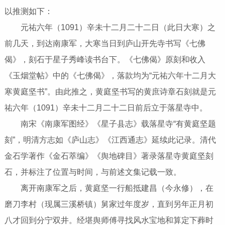
以推测如下：
元祐六年（1091）辛未十二月二十二日（此日大寒）之
前几天，到达南康军，大寒当日到庐山开先寺书写《七佛
偈》，刻石于星子秀峰读书台下。《七佛偈》原刻和收入
《玉烟堂帖》中的《七佛偈》，落款均为“元祐六年十二月大
寒黄庭坚书”。由此推之，黄庭坚书写的黄庶诗章石刻就是元
祐六年（1091）辛未十二月二十二日前后立于落星寺中。
南宋《南康军图经》《星子县志》载落星寺“有黄庭坚题
刻”，明清方志如《庐山志》《江西通志》延续此记录。清代
金石学著作《金石萃编》《舆地碑目》著录落星寺黄庭坚刻
石，并标注了位置与时间，与前述文集记载一致。
离开南康军之后，黄庭坚一行船抵建昌（今永修），在
磨刀李村（现属三溪桥镇）舅家过年度岁，直到另年正月初
八才回到分宁双井。经堪舆师傅寻找风水宝地和算定下葬时