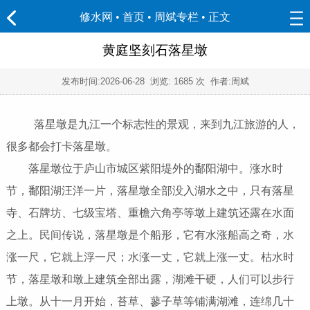
修水网 • 首页
•
周斌专栏
• 正文
黄庭坚刻石落星墩
发布时间:
2026-06-28
浏览:
1685 次 作者:周斌
落星墩是九江一个标志性的景观，来到九江旅游的人，
很多都会打卡落星墩。
落星墩位于庐山市城区紫阳堤外的鄱阳湖中。涨水时
节，鄱阳湖汪洋一片，落星墩全部没入湖水之中，只有落星
寺、石牌坊、七级宝塔、重檐六角亭等墩上建筑还露在水面
之上。民间传说，落星墩是个船形，它有水涨船高之奇，水
涨一尺，它就上浮一尺；水涨一丈，它就上涨一丈。枯水时
节，落星墩和墩上建筑全部出露，湖滩干硬，人们可以步行
上墩。从十一月开始，苔草、蓼子草等铺满湖滩，连绵几十