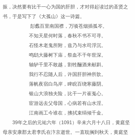
振，决然要有比干一心为国的肝胆，才对得起读过的圣贤之
书，于是写下了《大孤山》这一诗篇。
彭蠡百里南国襟，万顷苍烟插孤岑。
不知天星何时落，春秋不书不可寻。
石怪木老鬼所附，兹乃与水司浮沉。
鸣鸱大藤树下庙，祭血不干年世深。
轴轳千里不敢越，割牲酾酒来献斟。
我行不忍随人后，许国肝胆神所歆。
落帆夜宿白鸟岸，睥睨百绕寒藤阴。
银山大浪独夫险，比干一片崔嵬心。
宦游远去父母国，心病若有山水淫。
江南画工今谁在，拂拭束绢倾千金。
39年之后的元祐六年（1091）辛未六月十八日，黄庭坚
母亲安康郡太君李氏在汴京逝世。一直耽搁到秋天，黄庭坚