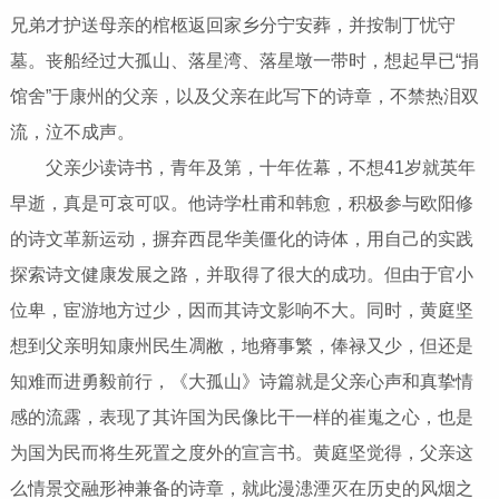
兄弟才护送母亲的棺柩返回家乡分宁安葬，并按制丁忧守
墓。丧船经过大孤山、落星湾、落星墩一带时，想起早已“捐
馆舍”于康州的父亲，以及父亲在此写下的诗章，不禁热泪双
流，泣不成声。
父亲少读诗书，青年及第，十年佐幕，不想41岁就英年
早逝，真是可哀可叹。他诗学杜甫和韩愈，积极参与欧阳修
的诗文革新运动，摒弃西昆华美僵化的诗体，用自己的实践
探索诗文健康发展之路，并取得了很大的成功。但由于官小
位卑，宦游地方过少，因而其诗文影响不大。同时，黄庭坚
想到父亲明知康州民生凋敝，地瘠事繁，俸禄又少，但还是
知难而进勇毅前行，《大孤山》诗篇就是父亲心声和真挚情
感的流露，表现了其许国为民像比干一样的崔嵬之心，也是
为国为民而将生死置之度外的宣言书。黄庭坚觉得，父亲这
么情景交融形神兼备的诗章，就此漫漶湮灭在历史的风烟之