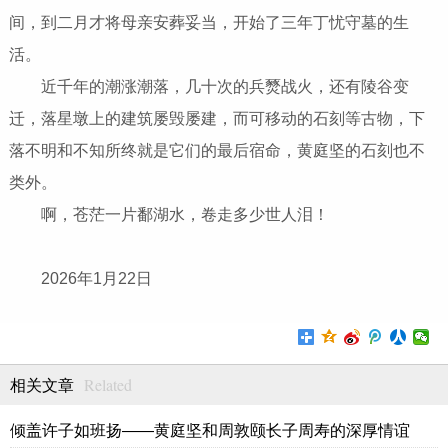
间，到二月才将母亲安葬妥当，开始了三年丁忧守墓的生
活。
近千年的潮涨潮落，几十次的兵燹战火，还有陵谷变
迁，落星墩上的建筑屡毁屡建，而可移动的石刻等古物，下
落不明和不知所终就是它们的最后宿命，黄庭坚的石刻也不
类外。
啊，苍茫一片鄱湖水，卷走多少世人泪！
2026年1月22日
Related
相关文章
倾盖许子如班扬——黄庭坚和周敦颐长子周寿的深厚情谊