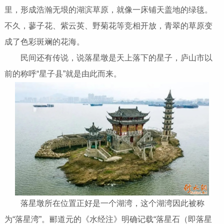
里，形成浩瀚无垠的湖滨草原，就像一床铺天盖地的绿毯。
不久，蓼子花、紫云英、野菊花等竞相开放，青翠的草原变
成了色彩斑斓的花海。
民间还有传说，说落星墩是天上落下的星子，庐山市以
前的称呼“星子县”就是由此而来。
落星墩所在位置正好是一个湖湾，这个湖湾因此被称
为“落星湾”。郦道元的《水经注》明确记载“落星石（即落星