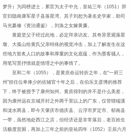
梦升）为同榜进士，累官为太子中允，皇祐三年（1051）辞
官归隐南康军星子县落星湾。其子刘恕为著名史学家，助司
马光纂修《资治通鉴》，刘涣之女嫁黄廉。
黄庭坚父子经过此地，必定拜亲访友。其奇异景观落星
墩、大孤山给黄氏父亲特殊的视觉冲击，加上了解发生在这
些地方脍炙人口的故事和厚重的文化底蕴，作为墨客骚人，
用笔写景抒情就是情理之中的事情了。
至和二年（1055），是黄庶命运转折之年，在“一府三
州”担任位卑俸少的佐辅官十年之后，在伯乐文彦博的推荐
下，终于被授予了康州知州。黄庶得到的并不是什么美差，
因为康州远在京城开封之外两千里以上的广东，仅管辖端溪
和泷水两县，即今天肇庆市德庆县、云浮市罗定市、郁南县
一带，虽然地处西江之滨，但经济还是非常落后，老百姓生
活极度贫困，再加上三年之前的皇祐四年（1052）壬辰六月