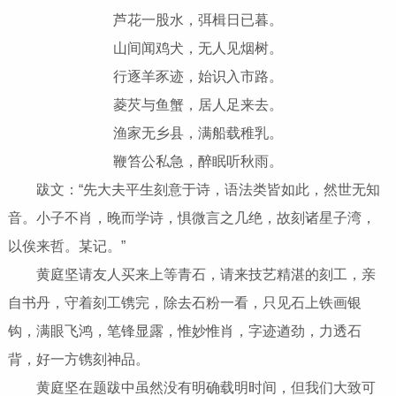
芦花一股水，弭楫日已暮。
山间闻鸡犬，无人见烟树。
行逐羊豕迹，始识入市路。
菱芡与鱼蟹，居人足来去。
渔家无乡县，满船载稚乳。
鞭笞公私急，醉眠听秋雨。
跋文：“先大夫平生刻意于诗，语法类皆如此，然世无知
音。小子不肖，晚而学诗，惧微言之几绝，故刻诸星子湾，
以俟来哲。某记。”
黄庭坚请友人买来上等青石，请来技艺精湛的刻工，亲
自书丹，守着刻工镌完，除去石粉一看，只见石上铁画银
钩，满眼飞鸿，笔锋显露，惟妙惟肖，字迹遒劲，力透石
背，好一方镌刻神品。
黄庭坚在题跋中虽然没有明确载明时间，但我们大致可