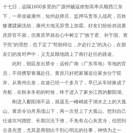
十七日，远隔1600多里的广源州贼寇侬智高率兵顺西江东
下，一举攻破康州，知州赵师旦、监押马贵等人战死，百姓
惨遭蹂躏洗劫，康州大地无异雪上加霜。好友们纷纷劝说黄
庶辞官不就，但黄庶早就在心中树立了“效于君、补于国、资
于民”的理想，也下定了“苟朝得位，夕必行之”的决心，在朋
友们的发对声中，义无反顾地踏上了南行赴任的路途。
此时，朝廷发出禁令：远铨广南（广东等地）等地的官
员，不得携挈眷属赴任。黄庶只好把家属送往家乡分宁双
井。从青州出发，在途已经一个多月了，早已从车轿换成了
舟船，在秋末冬初的时候，终于进入了家乡江西的鄱阳湖。
刚进入鄱阳湖不远，就遥见一峰峭拔于湖水之上的大孤
山。黄庶令泊舟系缆山下，再一次登上了大孤山。想到自己
仕途坎坷蹭蹬、长期沉沦下僚，不免有点心灰意冷，但想到
古圣先贤，尤其是商朝比干剖心明志的往事，神情为之一