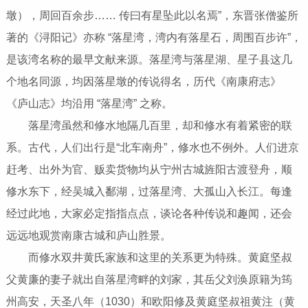
墩），周回百余步…… 传曰有星坠此以名焉”，东晋张僧鉴所
著的《浔阳记》亦称 “落星湾，湾内有落星石，周围百步许”，
是该湾名称的最早文献来源。落星湾与落星湖、星子县这几
个地名同源，均因落星墩的传说得名，历代《南康府志》
《庐山志》均沿用 “落星湾” 之称。
落星湾虽然和修水地隔几百里，却和修水有着紧密的联
系。古代，人们出行是“北车南舟”，修水也不例外。人们进京
赶考、出外为官、贩卖货物均从宁州古城旌阳古渡登舟，顺
修水东下，经吴城入鄱湖，过落星湾、大孤山入长江。每逢
经过此地，大家必定指指点点，谈论各种传说和趣闻，还会
远远地观赏南康古城和庐山胜景。
而修水双井黄氏家族和这里的关系更为特殊。黄庭坚叔
父黄廉的妻子就出自落星湾畔的刘家，其岳父刘涣原籍为筠
州高安，天圣八年（1030）和欧阳修及黄庭坚叔祖黄注（黄