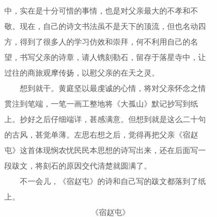
中，实在是十分可惜的事情，也是对父亲最大的不孝和不
敬。现在，自己的诗文书法虽不是天下的顶流，但也名动四
方，得到了很多人的学习仿效和崇拜，何不利用自己的名
望，书写父亲的诗章，请人镌刻勒石，留存于落星寺中，让
过往的商旅观摩传扬，以慰父亲的在天之灵。
想到就干。黄庭坚以最虔诚的心情，将对父亲怀念之情
贯注到笔端，一笔一画工整地将《大孤山》默记抄写到纸
上。抄好之后仔细端详，甚感满意。但想到就是这么二十句
的古风，甚觉单薄。左思右想之后，觉得再把父亲《宿赵
屯》这首体现悯农忧民民本思想的诗写出来，还在后面写一
段跋文，将刻石的原因交代清楚就圆满了。
不一会儿，《宿赵屯》的诗和自己写的跋文都落到了纸
上。
《宿赵屯》