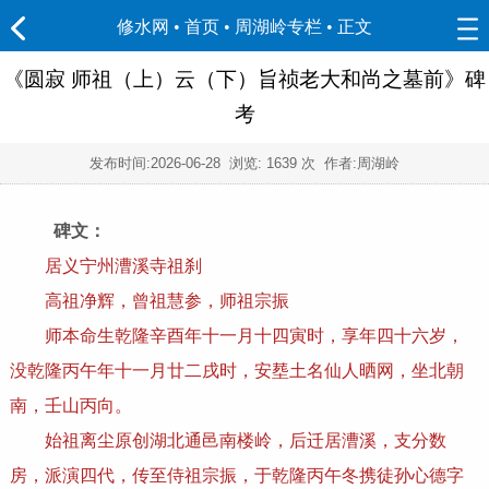
修水网 • 首页
•
周湖岭专栏
• 正文
《圆寂 师祖（上）云（下）旨祯老大和尚之墓前》碑
考
发布时间:
2026-06-28
浏览:
1639 次 作者:周湖岭
碑文：
居义宁州漕溪寺祖刹
高祖净辉，曾祖慧参，师祖宗振
师本命生乾隆辛酉年十一月十四寅时，享年四十六岁，
没乾隆丙午年十一月廿二戌时，安塟土名仙人晒网，坐北朝
南，壬山丙向。
始祖离尘原创湖北通邑南楼岭，后迁居漕溪，支分数
房，派演四代，传至侍祖宗振，于乾隆丙午冬携徒孙心德字