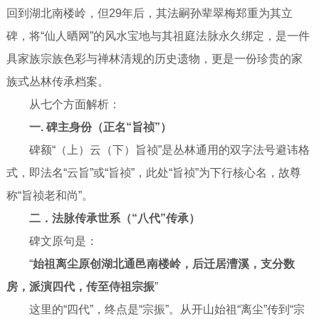
回到湖北南楼岭，但29年后，其法嗣孙辈翠梅郑重为其立
碑，将“仙人晒网”的风水宝地与其祖庭法脉永久绑定，是一件
具家族宗族色彩与禅林清规的历史遗物，更是一份珍贵的家
族式丛林传承档案。
从七个方面解析：
一. 碑主身份（正名“旨祯”）
碑额“（上）云（下）旨祯”是丛林通用的双字法号避讳格
式，即法名“云旨”或“旨祯”，此处“旨祯”为下行核心名，故尊
称“旨祯老和尚”。
二．法脉传承世系（“八代”传承）
碑文原句是：
“
始祖离尘原创湖北通邑南楼岭，后迁居漕溪，支分数
房，派演四代，传至侍祖宗振
”
这里的“四代”，终点是“宗振”。从开山始祖“离尘”传到“宗