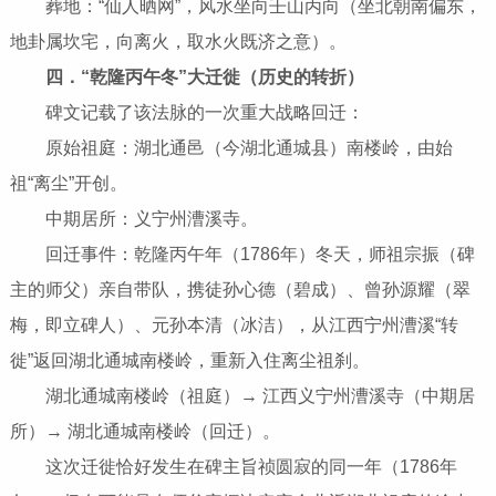
葬地：“仙人晒网”，风水坐向壬山丙向（坐北朝南偏东，
地卦属坎宅，向离火，取水火既济之意）。
四．“乾隆丙午冬”大迁徙（历史的转折）
碑文记载了该法脉的一次重大战略回迁：
原始祖庭：湖北通邑（今湖北通城县）南楼岭，由始
祖“离尘”开创。
中期居所：义宁州漕溪寺。
回迁事件：乾隆丙午年（1786年）冬天，师祖宗振（碑
主的师父）亲自带队，携徒孙心德（碧成）、曾孙源耀（翠
梅，即立碑人）、元孙本清（冰洁），从江西宁州漕溪“转
徙”返回湖北通城南楼岭，重新入住离尘祖刹。
湖北通城南楼岭（祖庭）→ 江西义宁州漕溪寺（中期居
所）→ 湖北通城南楼岭（回迁）。
这次迁徙恰好发生在碑主旨祯圆寂的同一年（1786年