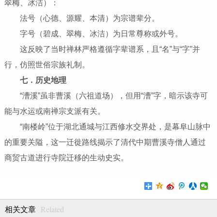
翠梅、冰洁）：
法号（心德、源耀、本清）为宗谱辈分。
字号（碧成、翠梅、冰洁）为日常尊称或外号。
这反映了当时禅林严格遵循字辈谱系，且“名”与“字”并
行，仿照世俗宗族礼制。
七．历史地理
“漕溪”虽非曹溪（六祖道场），但用“漕”字，暗示该寺可
能与水运或南禅宗支派有关。
“南楼岭”位于湖北通城与江西修水交界处，是幕阜山脉中
的重要关隘，这一迁徙路线揭示了清代中期曹溪寺僧人通过
商贸古道进行寺院迁移的生动史实。
Related
相关文章