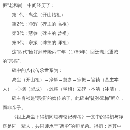
振”老和尚，中间经历了：
第1代：离尘（开山始祖）
第2代：净辉（碑主的 高祖）
第3代：慧参（碑主的 曾祖）
第4代：宗振（碑主的 师祖）
这“四代”恰好到乾隆丙午年（1786年）回迁湖北通城
的“宗振”。
碑中的八代传承世系为：
离尘（开山祖）→净辉→慧参→宗振→旨祯（墓主本
人）→心德（碧成）→源耀（翠梅）立碑→本清（冰洁）。
碑主旨祯是“宗振”的嫡传弟子。此碑由“徒孙翠梅”所立，
而非亲子。
《祖上离尘下得初同塔碑铭记碑考》一文中的得初与净
辉是同一辈人，共同师承于“离尘”的师兄弟。得初：是其中一