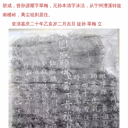
碧成，曾孙源耀字翠梅，元孙本清字冰洁，从宁州漕溪转徙
南楼岭，离尘祖刹居住。
皇清嘉庆二十年乙亥岁二月吉旦 徒孙 翠梅 立