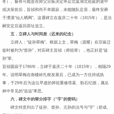
冬）。极有可能是在师父宗振决定率众北返湖北祖庭的途中
或决策前后，旨祯和尚不幸圆寂，未能随队定居，最终安葬
于漕溪“仙人晒网”。这通碑立在嘉庆二十年（1815年），是法
嗣安定后返回原址追立。
五．立碑人与时间差（迟来的纪念）
立碑人：“徒孙翠梅”。根据上文，翠梅（源耀）在宗振迁
徙时被列为“曾孙”，对应碑主旨祯（师祖辈），他正好是“徒
孙”辈。
旨祯圆寂于1786年，立碑于嘉庆二十年（1815年），相隔29
年。说明翠梅在南楼岭扎根发展后，已成为一方住持或执
事，于29年后为这位早逝的师祖重修塔墓、勒石纪德，属丛
林中常见的“追远”孝思。
六．碑文中的辈分排字（“字”的密码）
碑文特意列出了徒孙、曾孙、元孙的法号与“字”（碧成、