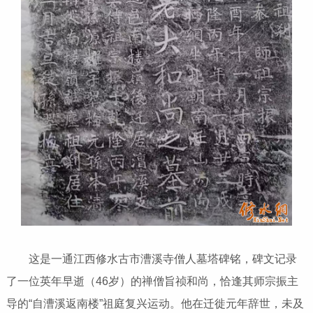
这是一通江西修水古市漕溪寺僧人墓塔碑铭，碑文记录
了一位英年早逝（46岁）的禅僧旨祯和尚，恰逢其师宗振主
导的“自漕溪返南楼”祖庭复兴运动。他在迁徙元年辞世，未及