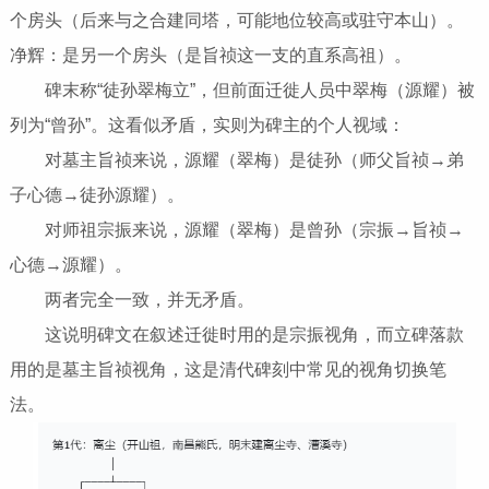
个房头（后来与之合建同塔，可能地位较高或驻守本山）。
净辉：是另一个房头（是旨祯这一支的直系高祖）。
碑末称“徒孙翠梅立”，但前面迁徙人员中翠梅（源耀）被
列为“曾孙”。这看似矛盾，实则为碑主的个人视域：
对墓主旨祯来说，源耀（翠梅）是徒孙（师父旨祯→弟
子心德→徒孙源耀）。
对师祖宗振来说，源耀（翠梅）是曾孙（宗振→旨祯→
心德→源耀）。
两者完全一致，并无矛盾。
这说明碑文在叙述迁徙时用的是宗振视角，而立碑落款
用的是墓主旨祯视角，这是清代碑刻中常见的视角切换笔
法。