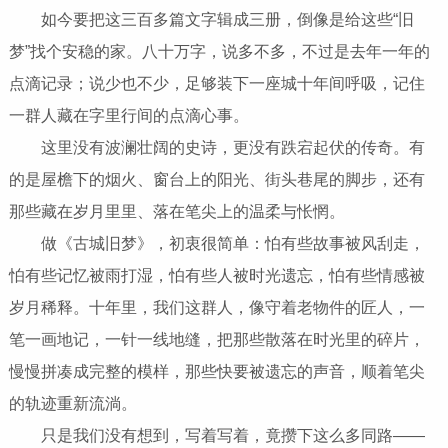
如今要把这三百多篇文字辑成三册，倒像是给这些“旧
梦”找个安稳的家。八十万字，说多不多，不过是去年一年的
点滴记录；说少也不少，足够装下一座城十年间呼吸，记住
一群人藏在字里行间的点滴心事。
这里没有波澜壮阔的史诗，更没有跌宕起伏的传奇。有
的是屋檐下的烟火、窗台上的阳光、街头巷尾的脚步，还有
那些藏在岁月里里、落在笔尖上的温柔与怅惘。
做《古城旧梦》，初衷很简单：怕有些故事被风刮走，
怕有些记忆被雨打湿，怕有些人被时光遗忘，怕有些情感被
岁月稀释。十年里，我们这群人，像守着老物件的匠人，一
笔一画地记，一针一线地缝，把那些散落在时光里的碎片，
慢慢拼凑成完整的模样，那些快要被遗忘的声音，顺着笔尖
的轨迹重新流淌。
只是我们没有想到，写着写着，竟攒下这么多同路——