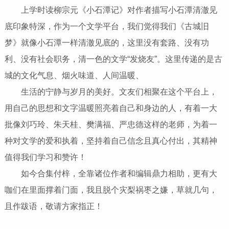
上学时读柳宗元《小石潭记》对作者描写小石潭清澈见
底印象特深，作为一个文学平台，我们觉得我们《古城旧
梦》就像小石潭一样清澈见底的，这里没有套路、没有功
利、没有社会职务，清一色的文学“发烧友”。这里传递的是古
城的文化气息、烟火味道、人间温暖、
生活的宁静与岁月的美好。文友们相聚在这个平台上，
用自己的思想和文字温暖照亮着自己和身边的人，有着一大
批像刘巧玲、朱天桂、樊满福、严忠德这样的老师，为着一
种对文学的爱和执着，坚持着自己信念且真心付出，其精神
值得我们学习和赞许！
如今合集付梓，全靠诸位作者和编辑鼎力相助，更有大
咖们在里面撑着门面，我且脱个灾梨祸枣之嫌，草就几句，
且作跋语，敬请方家指正！