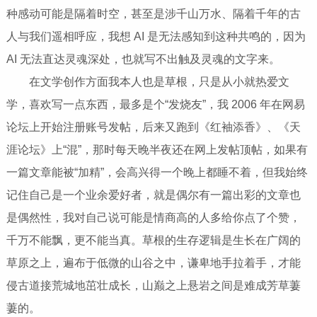
种感动可能是隔着时空，甚至是涉千山万水、隔着千年的古
人与我们遥相呼应，我想 AI 是无法感知到这种共鸣的，因为
AI 无法直达灵魂深处，也就写不出触及灵魂的文字来。
在文学创作方面我本人也是草根，只是从小就热爱文
学，喜欢写一点东西，最多是个“发烧友”，我 2006 年在网易
论坛上开始注册账号发帖，后来又跑到《红袖添香》、《天
涯论坛》上“混”，那时每天晚半夜还在网上发帖顶帖，如果有
一篇文章能被“加精”，会高兴得一个晚上都睡不着，但我始终
记住自己是一个业余爱好者，就是偶尔有一篇出彩的文章也
是偶然性，我对自己说可能是情商高的人多给你点了个赞，
千万不能飘，更不能当真。草根的生存逻辑是生长在广阔的
草原之上，遍布于低微的山谷之中，谦卑地手拉着手，才能
侵古道接荒城地茁壮成长，山巅之上悬岩之间是难成芳草萋
萋的。