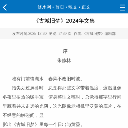
修水网 • 首页
•
散文
• 正文
《古城旧梦》2024年文集
发布时间:
2025-12-30
浏览:
2489 次 作者:《古城旧梦》编辑部
序
朱修林
唯有门前镜湖水，春风不改旧时波。
指尖划过屏幕时，总觉得那些文字带着温度，这温度像
冬夜里捂热的暖手宝；俯身整理文稿时，总觉得那字里行间
里藏着并未走远的光阴，这光阴像老相机里泛黄的底片，在
不经意的触碰间，显
影出《古城旧梦》里每一个日出与黄昏。