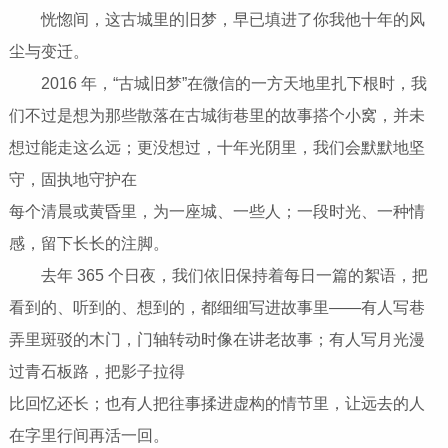
恍惚间，这古城里的旧梦，早已填进了你我他十年的风
尘与变迁。
2016 年，“古城旧梦”在微信的一方天地里扎下根时，我
们不过是想为那些散落在古城街巷里的故事搭个小窝，并未
想过能走这么远；更没想过，十年光阴里，我们会默默地坚
守，固执地守护在
每个清晨或黄昏里，为一座城、一些人；一段时光、一种情
感，留下长长的注脚。
去年 365 个日夜，我们依旧保持着每日一篇的絮语，把
看到的、听到的、想到的，都细细写进故事里——有人写巷
弄里斑驳的木门，门轴转动时像在讲老故事；有人写月光漫
过青石板路，把影子拉得
比回忆还长；也有人把往事揉进虚构的情节里，让远去的人
在字里行间再活一回。