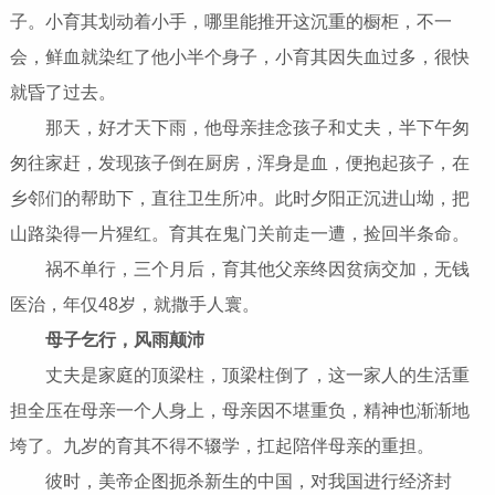
子。小育其划动着小手，哪里能推开这沉重的橱柜，不一
会，鲜血就染红了他小半个身子，小育其因失血过多，很快
就昏了过去。
那天，好才天下雨，他母亲挂念孩子和丈夫，半下午匆
匆往家赶，发现孩子倒在厨房，浑身是血，便抱起孩子，在
乡邻们的帮助下，直往卫生所冲。此时夕阳正沉进山坳，把
山路染得一片猩红。育其在鬼门关前走一遭，捡回半条命。
祸不单行，三个月后，育其他父亲终因贫病交加，无钱
医治，年仅48岁，就撒手人寰。
母子乞行，风雨颠沛
丈夫是家庭的顶梁柱，顶梁柱倒了，这一家人的生活重
担全压在母亲一个人身上，母亲因不堪重负，精神也渐渐地
垮了。九岁的育其不得不辍学，扛起陪伴母亲的重担。
彼时，美帝企图扼杀新生的中国，对我国进行经济封