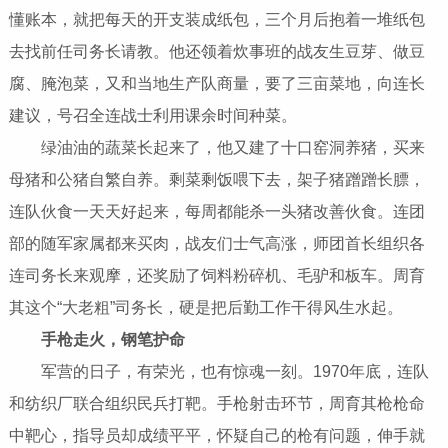
懂账本，就把每天的开支装成纸包，三个月后抱着一堆纸包
去找前任司务长请教。他还领着炊事班的战友生豆芽、做豆
腐、腌泡菜，又和当地生产队商量，要了三亩菜地，向连长
建议，号召全连战士利用课余时间种菜。
绿油油的蔬菜长起来了，他又建了十口窑洞养猪，买来
母猪和公猪自繁自养。剩菜剩饭喂下去，架子猪蹭蹭长膘，
连队伙食一天天好起来，每周都能杀一头猪改善伙食。连团
部的随军家属都来买肉，战友们士气高涨，师团首长组织各
连司务长来观摩，还奖励了饲料粉碎机、毛驴和板车。周育
其这个“大老粗”司务长，硬是把后勤工作干得风生水起。
手枪走火，钢笔护命
军营的日子，有荣光，也有惊魂一刻。1970年底，连队
和纺织厂联合组织民兵打靶。手枪射击环节，周育其枪枪命
中靶心，指导员却成绩平平，怀疑自己的枪有问题，伸手就