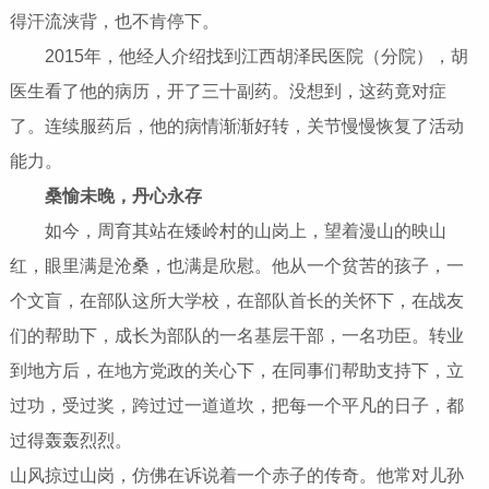
得汗流浃背，也不肯停下。
2015年，他经人介绍找到江西胡泽民医院（分院），胡
医生看了他的病历，开了三十副药。没想到，这药竟对症
了。连续服药后，他的病情渐渐好转，关节慢慢恢复了活动
能力。
桑愉未晚，丹心永存
如今，周育其站在矮岭村的山岗上，望着漫山的映山
红，眼里满是沧桑，也满是欣慰。他从一个贫苦的孩子，一
个文盲，在部队这所大学校，在部队首长的关怀下，在战友
们的帮助下，成长为部队的一名基层干部，一名功臣。转业
到地方后，在地方党政的关心下，在同事们帮助支持下，立
过功，受过奖，跨过过一道道坎，把每一个平凡的日子，都
过得轰轰烈烈。
山风掠过山岗，仿佛在诉说着一个赤子的传奇。他常对儿孙