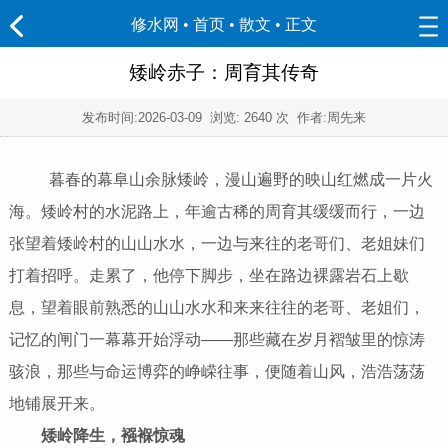
修水网 • 首页
•
散文
• 正文
矮岭赤子：周育其传奇
发布时间:
2026-03-09
浏览:
2640 次 作者:周先来
暮春的幕阜山余脉矮岭，漫山遍野的映山红燃成一片火
海。矮岭村的水泥路上，年逾古稀的周育其缓缓而行，一边
张望着矮岭村的山山水水，一边与来往的老哥们、老姐妹们
打着招呼。走累了，他停下脚步，坐在路边裸露岩石上歇
息，望着眼前熟悉的山山水水和来来往往的老哥、老姐们，
记忆的闸门一幕幕开始浮动——那些藏在岁月褶皱里的惊涛
骇浪，那些与命运博弈的峥嵘往事，便随着山风，浩浩荡荡
地铺展开来。
矮岭降生，襁褓惊魂