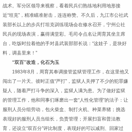
战术。军分区领导来视察，看着民兵们熟练地利用地形接
近“坦克”，精准瞄准射击，连连称赞。不久后，九江市公社武
装部长以上的步兵打坦克训练现场会在修水召开，宁州公社
民兵的现场表演，赢得满堂彩。毛司令点名让周育其坐主席
台，吃饭时拉着他的手对县武装部部长说：“这娃子，是块好
料，调县里来！”
“双百”改造，化石为玉
1983年8月，周育其奉调接管监狱管理工作，在这里他又
闯出了一片天。彼时正值“严打”，监狱人关押了不少的犯罪嫌
疑人，随着严打斗争的深入，监狱人满为患。为了做好监狱
的管理工作，他和同事们琢磨出一套“人性化管理”的法子：让
服刑人员分组劳动，包火柴盒、制打火机、种菜养猪；挑选
表现好的服刑人员当组长，负责管理；开展扫盲和普法教
育，还设立“双百分”评比制度，表现好的可以减刑、回家过