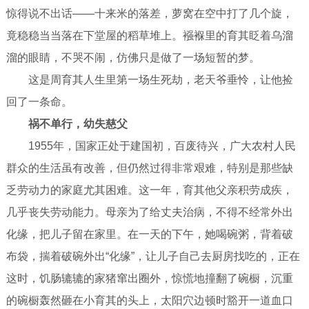
惊得说不出话——十来米的落差，萝窝在空中打了几个旋，
竟稳稳当当落在下堂屋的稻草堆上。襁褓里的育其眨着乌溜
溜的眼睛，不哭不闹，仿佛只是做了一场短暂的梦。
这是周育其人生里第一场生死劫，老天爷垂怜，让他捡
回了一条命。
祸不单行，幼失慈父
1955年，国家正处于建国初，百废待兴，广大农村人民
群众的生活虽有改善，但仍然过得非常艰难，特别是那些缺
乏劳动力的家庭尤其困难。这一年，育其他父亲积劳成疾，
几乎丧失劳动能力。母亲为了给丈夫治病，不得不经常外出
化缘，把儿子留在家里。在一天的下午，她喝碗粥，背着破
布袋，揣着破碗外出“化缘”，让儿子自己去厨房找吃的，正在
这时，饥肠辘辘的家猪窜出圈外，惊慌地撞翻了碗橱，沉重
的碗橱轰然砸在小育其的头上，太阳穴边顿时豁开一道血口