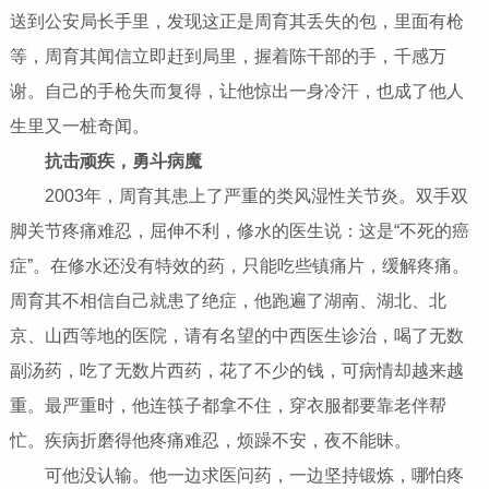
送到公安局长手里，发现这正是周育其丢失的包，里面有枪
等，周育其闻信立即赶到局里，握着陈干部的手，千感万
谢。自己的手枪失而复得，让他惊出一身冷汗，也成了他人
生里又一桩奇闻。
抗击顽疾，勇斗病魔
2003年，周育其患上了严重的类风湿性关节炎。双手双
脚关节疼痛难忍，屈伸不利，修水的医生说：这是“不死的癌
症”。在修水还没有特效的药，只能吃些镇痛片，缓解疼痛。
周育其不相信自己就患了绝症，他跑遍了湖南、湖北、北
京、山西等地的医院，请有名望的中西医生诊治，喝了无数
副汤药，吃了无数片西药，花了不少的钱，可病情却越来越
重。最严重时，他连筷子都拿不住，穿衣服都要靠老伴帮
忙。疾病折磨得他疼痛难忍，烦躁不安，夜不能昧。
可他没认输。他一边求医问药，一边坚持锻炼，哪怕疼