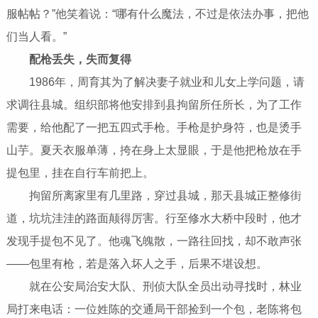
服帖帖？”他笑着说：“哪有什么魔法，不过是依法办事，把他
们当人看。”
配枪丢失，失而复得
1986年，周育其为了解决妻子就业和儿女上学问题，请
求调往县城。组织部将他安排到县拘留所任所长，为了工作
需要，给他配了一把五四式手枪。手枪是护身符，也是烫手
山芋。夏天衣服单薄，挎在身上太显眼，于是他把枪放在手
提包里，挂在自行车前把上。
拘留所离家里有几里路，穿过县城，那天县城正整修街
道，坑坑洼洼的路面颠得厉害。行至修水大桥中段时，他才
发现手提包不见了。他魂飞魄散，一路往回找，却不敢声张
——包里有枪，若是落入坏人之手，后果不堪设想。
就在公安局治安大队、刑侦大队全员出动寻找时，林业
局打来电话：一位姓陈的交通局干部捡到一个包，老陈将包