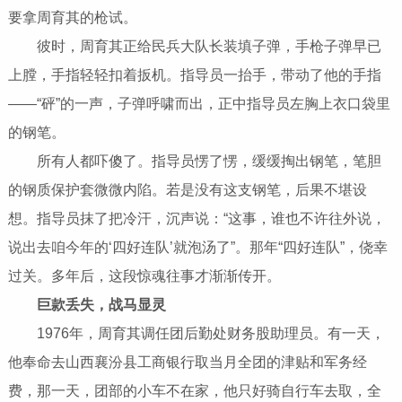
要拿周育其的枪试。
彼时，周育其正给民兵大队长装填子弹，手枪子弹早已
上膛，手指轻轻扣着扳机。指导员一抬手，带动了他的手指
——“砰”的一声，子弹呼啸而出，正中指导员左胸上衣口袋里
的钢笔。
所有人都吓傻了。指导员愣了愣，缓缓掏出钢笔，笔胆
的钢质保护套微微内陷。若是没有这支钢笔，后果不堪设
想。指导员抹了把冷汗，沉声说：“这事，谁也不许往外说，
说出去咱今年的‘四好连队’就泡汤了”。那年“四好连队”，侥幸
过关。多年后，这段惊魂往事才渐渐传开。
巨款丢失，战马显灵
1976年，周育其调任团后勤处财务股助理员。有一天，
他奉命去山西襄汾县工商银行取当月全团的津贴和军务经
费，那一天，团部的小车不在家，他只好骑自行车去取，全