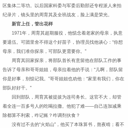
区集体二等功。以后国家科委与军委后勤部还专程派人来拍
纪录片，镜头里的周育其及全班战友，脸上满是荣光。
新官上任，管出花样
1971年，周育其超期服役，他惦念着老家的母亲，执意
要退伍。可团里舍不得这个好苗子，协理员找他谈心：“你想
母亲，我们准你探亲，可部队更需要你。”
周育其回家探亲，将部队首长有意留他在部队工作的事
告诉了母亲和哥哥姐姐，母亲拉着他的手说：“儿啊，部队留
你是好事，别惦记我。”哥哥姐姐也劝他：“家里有我们，你在
部队好好干。”
回到部队，周育其被提拔为连司务长。这官不大，却管
着全连一百多号人的吃喝拉撒。他犯了难——自己连加减乘
除都算不利索，咋记账？咋调剂伙食？
没有过不去的“火焰山”，他买了本珠算书，熬夜啃；看不