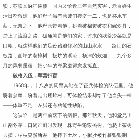
锁，苏联又疯狂逼债，国内又恰逢三年自然灾害，老百姓生
活日渐艰难，他们母子虽有亲戚们接济一二，也是杯水车
薪，无奈之下，他母亲带着他，挑着破棉絮破衣和碗炊具，
踏上了流浪之路。破庙就是他们的家，讨来的残羹冷菜就是
口粮，就这样他们的足迹踏遍修水的山山水水——路口的石
板路，画坪的老樟树，板坑的溪流，杨津的炊烟……九个多
月的风餐露宿，把少年的脊梁磨得愈发挺直。
破格入伍，军营扫盲
1968年，十八岁的周育其站在了征兵体检的队伍里。他
盼着参军，盼着走出矮岭村，可体检结果却给了他当头一棒
——体重不足，左脚还有功能性缺陷。
这缺陷，是两年前落下的病根。那年秋天，他和堂兄上
山割冬茅，口渴难耐时发现一株野生猕猴桃树。他爬上茶树
去摘，枯枝突然断裂，他摔下土坎，小腿肚被竹桩狠狠刺