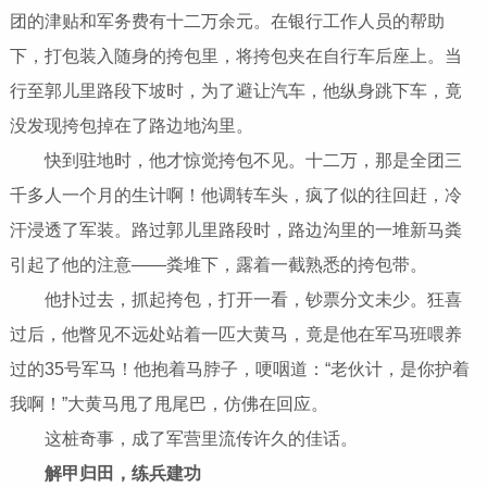
团的津贴和军务费有十二万余元。在银行工作人员的帮助
下，打包装入随身的挎包里，将挎包夹在自行车后座上。当
行至郭儿里路段下坡时，为了避让汽车，他纵身跳下车，竟
没发现挎包掉在了路边地沟里。
快到驻地时，他才惊觉挎包不见。十二万，那是全团三
千多人一个月的生计啊！他调转车头，疯了似的往回赶，冷
汗浸透了军装。路过郭儿里路段时，路边沟里的一堆新马粪
引起了他的注意——粪堆下，露着一截熟悉的挎包带。
他扑过去，抓起挎包，打开一看，钞票分文未少。狂喜
过后，他瞥见不远处站着一匹大黄马，竟是他在军马班喂养
过的35号军马！他抱着马脖子，哽咽道：“老伙计，是你护着
我啊！”大黄马甩了甩尾巴，仿佛在回应。
这桩奇事，成了军营里流传许久的佳话。
解甲归田，练兵建功