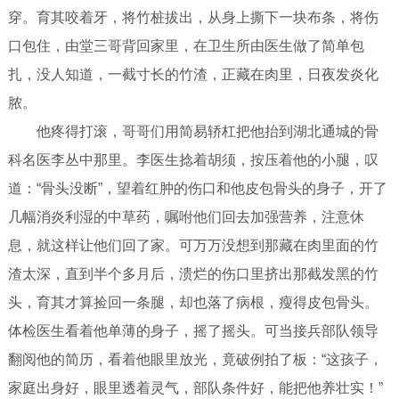
穿。育其咬着牙，将竹桩拔出，从身上撕下一块布条，将伤
口包住，由堂三哥背回家里，在卫生所由医生做了简单包
扎，没人知道，一截寸长的竹渣，正藏在肉里，日夜发炎化
脓。
他疼得打滚，哥哥们用简易轿杠把他抬到湖北通城的骨
科名医李丛中那里。李医生捻着胡须，按压着他的小腿，叹
道：“骨头没断”，望着红肿的伤口和他皮包骨头的身子，开了
几幅消炎利湿的中草药，嘱咐他们回去加强营养，注意休
息，就这样让他们回了家。可万万没想到那藏在肉里面的竹
渣太深，直到半个多月后，溃烂的伤口里挤出那截发黑的竹
头，育其才算捡回一条腿，却也落了病根，瘦得皮包骨头。
体检医生看着他单薄的身子，摇了摇头。可当接兵部队领导
翻阅他的简历，看着他眼里放光，竟破例拍了板：“这孩子，
家庭出身好，眼里透着灵气，部队条件好，能把他养壮实！”