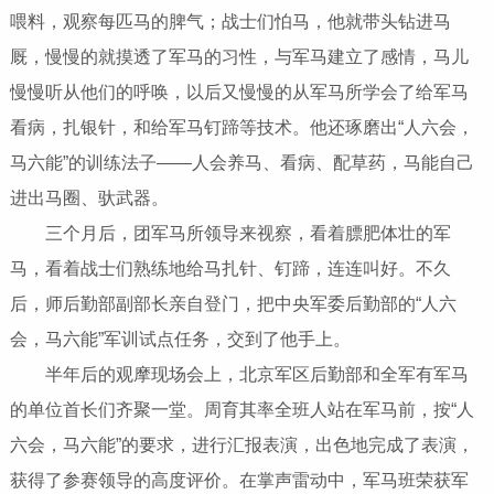
喂料，观察每匹马的脾气；战士们怕马，他就带头钻进马
厩，慢慢的就摸透了军马的习性，与军马建立了感情，马儿
慢慢听从他们的呼唤，以后又慢慢的从军马所学会了给军马
看病，扎银针，和给军马钉蹄等技术。他还琢磨出“人六会，
马六能”的训练法子——人会养马、看病、配草药，马能自己
进出马圈、驮武器。
三个月后，团军马所领导来视察，看着膘肥体壮的军
马，看着战士们熟练地给马扎针、钉蹄，连连叫好。不久
后，师后勤部副部长亲自登门，把中央军委后勤部的“人六
会，马六能”军训试点任务，交到了他手上。
半年后的观摩现场会上，北京军区后勤部和全军有军马
的单位首长们齐聚一堂。周育其率全班人站在军马前，按“人
六会，马六能”的要求，进行汇报表演，出色地完成了表演，
获得了参赛领导的高度评价。在掌声雷动中，军马班荣获军