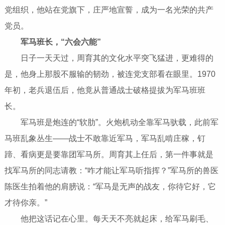
党组织，他站在党旗下，庄严地宣誓，成为一名光荣的共产
党员。
军马班长，“六会六能”
日子一天天过，周育其的文化水平突飞猛进，更难得的
是，他身上那股不服输的韧劲，被连党支部看在眼里。1970
年初，老兵退伍后，他竟从普通战士破格提拔为军马班班
长。
军马班是炮连的“软肋”。火炮机动全靠军马驮载，此前军
马班乱象丛生——战士不敢靠近军马，军马乱啃庄稼，钉
蹄、看病更是要靠团军马所。周育其上任后，第一件事就是
找军马所的同志请教：“咋才能让军马听指挥？”军马所的兽医
陈医生拍着他的肩膀说：“军马是无声的战友，你待它好，它
才待你亲。”
他把这话记在心里。每天天不亮就起床，给军马刷毛、