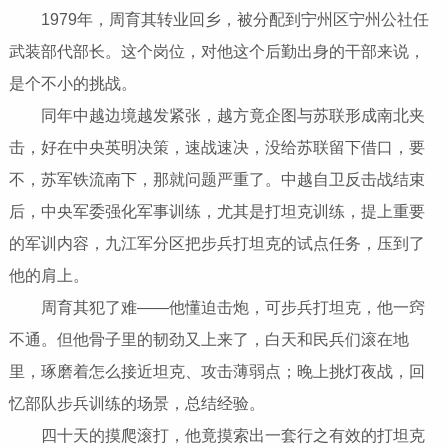
1979年，周育其转业回乡，被分配到宁州区宁州公社任
武装部代部长。这个岗位，对他这个后勤出身的干部来说，
是个不小的挑战。
同年中越边境越发紧张，越方竟企图与苏联形成南北夹
击，好在中央英明决策，速战速决，没给苏联留下借口，要
不，苏军铁流南下，那就问题严重了。中越自卫反击战结束
后，中央军委强化军事训练，尤其是打坦克训练，提上重要
的军训内容，九江军分区把步兵打坦克的试点任务，压到了
他的肩上。
周育其犯了难——他懂迫击炮，可步兵打坦克，他一窍
不通。但他骨子里的韧劲又上来了，白天和民兵们滚在地
里，琢磨着怎么接近坦克、攻击薄弱点；晚上挑灯夜战，回
忆部队步兵训练的场景，总结经验。
四十天的摸爬滚打，他竟摸索出一套行之有效的打坦克