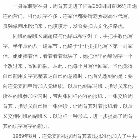
一身军装穿在身，周育其走进了陆军250团团直86迫击炮
连的营门。可他识字不多，连家信都要请老乡胡高业代写。
孤独像潮水般涌来，他咬咬牙，发誓要扫去文化拦路虎。
同班的副班长施超谋与他结成帮学对子，手把手教他写
字。半年后的八一建军节，他终于歪歪扭扭地写下第一封家
信。姐姐捧着信，看着看着就哭了，她把信里的错别字一个
个改过来，寄回部队。从此，他每个月写信回家。当他觉得
自己能用文字完整表达自己的意愿时，他首先想到的是：要
向连党支部申请加入党组织。以后他到军马班，指导员来他
所在的班参加学习时，带两张同样内容的报纸，一张交给周
育其，指导员自己留一张伴读，让周育其对着报纸看，以后
又交侍同班的副班长，以这样一种形式，进一步提高了周育
其的识字写字的能力。
1969年8月，连党支部根据周育其表现批准他加入了中共