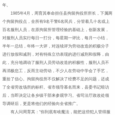
年。
1985年4月，周育其奉命担任县拘留拘役所所长，下属两
个拘留拘役点，全所有9名干警6名民兵，分管着几十名或上
百名服刑人员，在原拘留所管理经验的基础上，创新发展，
对服刑人员实行每日一打分，每星期一评比，每月一小结，
半年一总结，年终一大评，对连续评为劳动改造的积极分子
进行放假和减刑，对有特殊立功表现的进行减刑和假释，由
此，充分地调动了服刑人员劳动改造的积极性，服刑人员不
再消极怠工，反而主动劳动，不少人在劳动中学会了手艺，
重拾了信心。拘留拘役所不仅解决了经费不足的问题，还成
了全省劳改场所的标杆。省市领导慕名而来，县委书记暗访
后，当即决定让各乡镇干部来参观学习。省司法厅政改处领
导调研后，更是将他们的经验向全省推广。
有人问周育其：“你到底有啥魔法，能把这些犯人管得服