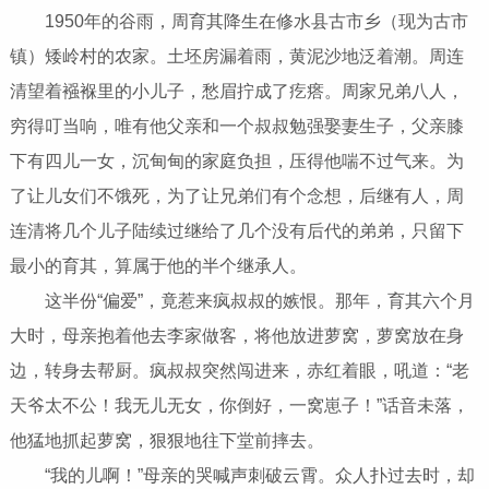
1950年的谷雨，周育其降生在修水县古市乡（现为古市
镇）矮岭村的农家。土坯房漏着雨，黄泥沙地泛着潮。周连
清望着襁褓里的小儿子，愁眉拧成了疙瘩。周家兄弟八人，
穷得叮当响，唯有他父亲和一个叔叔勉强娶妻生子，父亲膝
下有四儿一女，沉甸甸的家庭负担，压得他喘不过气来。为
了让儿女们不饿死，为了让兄弟们有个念想，后继有人，周
连清将几个儿子陆续过继给了几个没有后代的弟弟，只留下
最小的育其，算属于他的半个继承人。
这半份“偏爱”，竟惹来疯叔叔的嫉恨。那年，育其六个月
大时，母亲抱着他去李家做客，将他放进萝窝，萝窝放在身
边，转身去帮厨。疯叔叔突然闯进来，赤红着眼，吼道：“老
天爷太不公！我无儿无女，你倒好，一窝崽子！”话音未落，
他猛地抓起萝窝，狠狠地往下堂前摔去。
“我的儿啊！”母亲的哭喊声刺破云霄。众人扑过去时，却