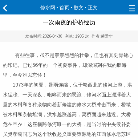
修水网 • 首页
•
散文
• 正文
一次雨夜的护桥经历
发布时间:
2026-04-30
浏览:
1905 次 作者:荣爱华
有些往事，虽不是轰轰烈烈的壮举，但也有其刻骨铭心
的印记。已过56年的一个初夏事件，却深深刻在我的脑海
里，至今难以忘怀！
1973年的初夏，暴雨连绵，位于赣西北的修河上游，洪
水猛涨。一天深夜，咆哮而来的恶浪，修河水面上漂浮着大
量的木料和各种杂物向着新修建的修水大桥冲击而来，桥墩
被木料和杂物堆满，洪水越涨越高，离桥面越来越近。大桥
危在旦夕！这座横跨修河唯一的大桥，是当时的中央候补委
员樊孝菊同志为这个秋收起义重要策源地的江西修水老苏区