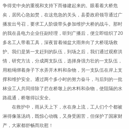
争得党中央的重视和支持下而修建起来的。眼看着大桥危
矣，居民心急如焚，在这危急的关头，县委政府领导通过广
播发出号召，要求工人阶级带头参加维护大桥的战斗。那时
的我在县电力企业任副经理，听到广播后，便立即组织了20
多名工人带着工具，深夜冒着倾盆大雨奔向了大桥现场救
护。我们是第一支赶到的队伍，到场之后，我们通过观察洪
情，研究方法，分成两支队伍，选择身强力壮的一支队伍，
用粗绳绑着身子下水弄开木料和杂物，另一支队伍在岸上支
撑和维护安全。通过两个多小时的努力奋斗，与后到的一批
林业工人共同排除了拦在桥墩上的木料和杂物，使阻隔的水
路疏通，桥墩得以安全。
在救护中，雨从天上下，水在身上流，工人们个个都被
淋得像落汤鸡，既惊心动魄，又身受困苦，但保护了国家财
产，大家都舒畅而欣慰！