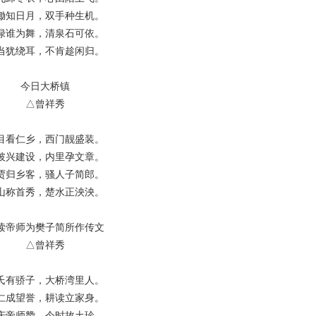
锄知日月，双手种生机。
绿谁为舞，清泉石可依。
当犹绕耳，不肯趁闲归。
今日大桥镇
△曾祥秀
目看仁乡，西门靓盛装。
披兴建设，内里孕文章。
贾归乡客，骚人子简郎。
山称首秀，楚水正泱泱。
读帝师为樊子简所作传文
△曾祥秀
氏有骄子，大桥湾里人。
仁成望誉，耕读立家身。
庆帝师赞，今时故土珍。