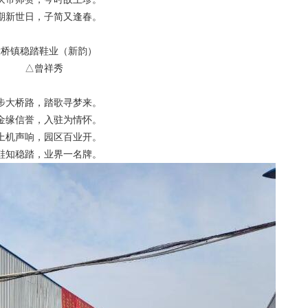
期新世日，子简又逢春。
大桥镇稳踏鞋业（新韵）
△曾祥秀
步大桥路，踏歌寻梦来。
金缘信誉，入驻为情怀。
上机声响，园区百业开。
鞋知稳踏，业界一名牌。