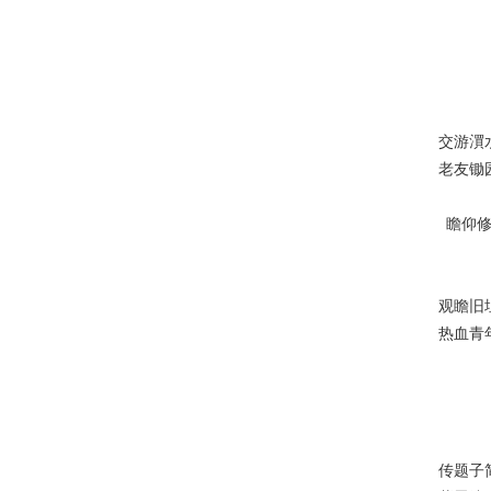
交游㵋
老友锄
瞻仰
观瞻旧
热血青
传题子