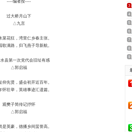
----编者按----
过大桥月山下
△九言
水菜花狂，湾里仁乡春主张。
园歌满路，归飞燕子导新航。
修水县第一次党代会旧址有感
△郭启福
址仰先贤，盛会初开近百年。
年怀壮举，英雄事迹汇遗篇。
观樊子简传记抒怀
△郭启福
简是英豪，德播乡间蜚誉高。