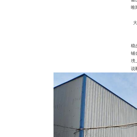
唯
稳
铺
塝
说