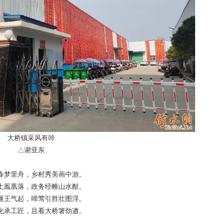
大桥镇采风有吟
△谢亚东
春梦里舟，乡村秀美画中游。
土鳯凰落，政务经帷山水猷。
缰王气起，啼莺引胜壮图浮。
化承工匠，且看大桥箸劲遒。