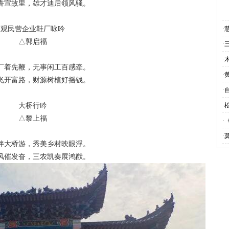
香宣故里，雄才迪后领风骚。
观民营企业鞋厂咏吟
·
△郭启福
·
·
厂着先鞭，无事闲工百感牵。
·
飞开富路，财源树植好摇钱。
·
大桥行吟
·
△黎上福
·
·
伴大桥游，秀美乡村映眼浮。
风催发奋，三农凯奏展鸿猷。