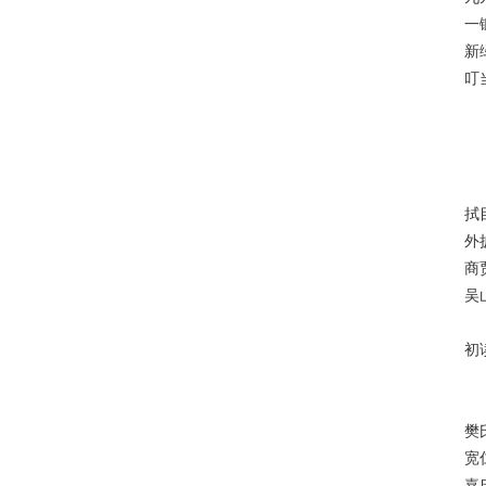
一
新
叮
拭
外
商
吴
初
樊
宽
嘉