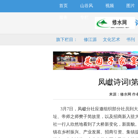
首页
山谷风
视频
图片
服务
专栏
旗下栏目：
修江源
文化艺术
书刊
凤巘诗词‖第
来源：修水网 作
3月7日，凤巘分社应邀组织部分社员到大
址、帝师之师樊子简故里，以及招商新入驻
社一行人欣然地看到了大桥新变化，新面貌
镇在乡村振兴、产业发展、招商引资、集镇