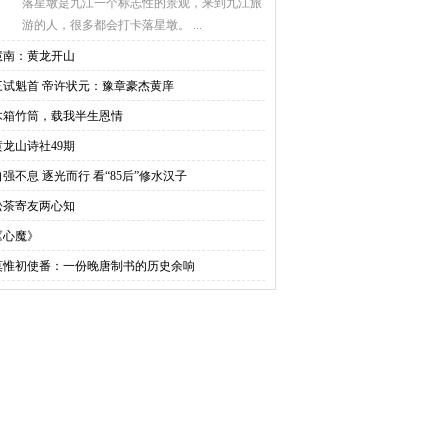
落星墩是九江一个标志性的景观，来到九江旅
游的人，很多都会打卡落星墩。 ...
慧南：黄龙开山
三试魁首 帝许状元：豫章豪杰黄庠
木箱竹筒，载我半生恩情
黄龙山诗社49期
自强不息 逐光而行 看“85后”修水汉子
松茶寄友两心知
《心魔》
莫惟初使番：一份晚唐制书的历史余响