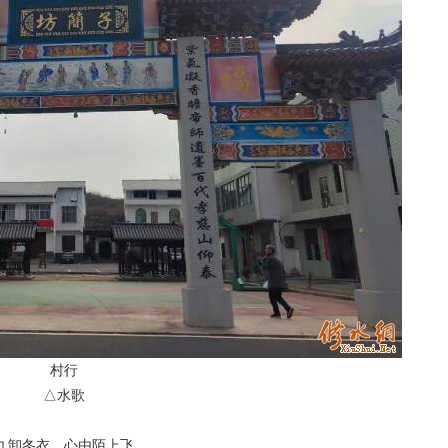
村行
△水歌
九卸冬衣，心由陌上飞。