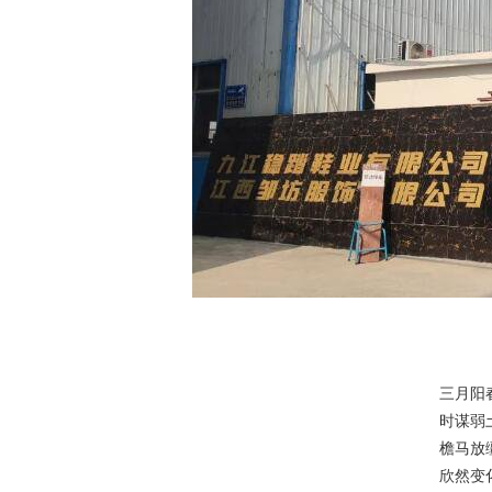
三月阳
时谋弱
檐马放
欣然变