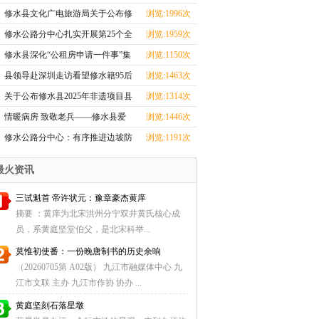
心全力投入汛期
修水县文化广电旅游局关于公布修
浏览:1996次
水县2025年非遗
修水公路分中心扎实开展第25个全
浏览:1959次
国＂安全生产月
修水县深化“公租房申请一件事”集
浏览:1150次
成改革
县领导赴深圳走访看望修水籍95后
浏览:1463次
航天创业者卢驭
关于公布修水县2025年非遗项目县
浏览:1314次
级传承人名单
情暖病房 致敬老兵——修水县爱
浏览:1446次
国拥军促进会探望
修水公路分中心：有序推进边坡防
浏览:1191次
护工程，筑牢道
最火资讯
三试魁首 帝许状元：豫章豪杰黄庠
摘要 ：黄庠为北宋洪州分宁双井黄氏核心成
员，系黄庭坚堂伯父，是北宋科举...
莫惟初使番：一份晚唐制书的历史余响
（20260705第 A02版） 九江市融媒体中心 九
江市文联 主办 九江市作协 协办 ...
黄庭坚刻石落星墩