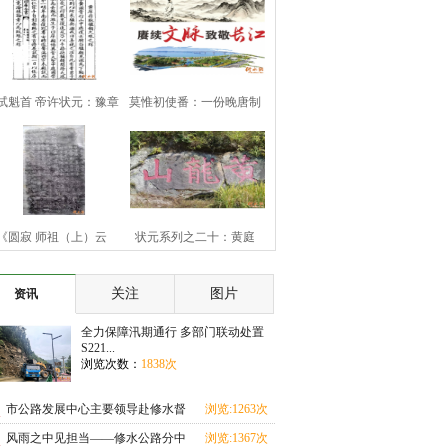
试魁首 帝许状元：豫章
莫惟初使番：一份晚唐制
豪杰黄庠
书的历史余响
《圆寂 师祖（上）云
状元系列之二十：黄庭
（下）旨祯老大和
坚“九日知州”
关注
图片
资讯
全力保障汛期通行 多部门联动处置
S221...
浏览次数：
1838次
市公路发展中心主要领导赴修水督
浏览:1263次
导汛期地质灾害
风雨之中见担当——修水公路分中
浏览:1367次