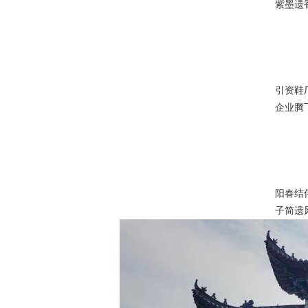
紫墨遗
引资鞋
企业腾
阳春结
子简遗