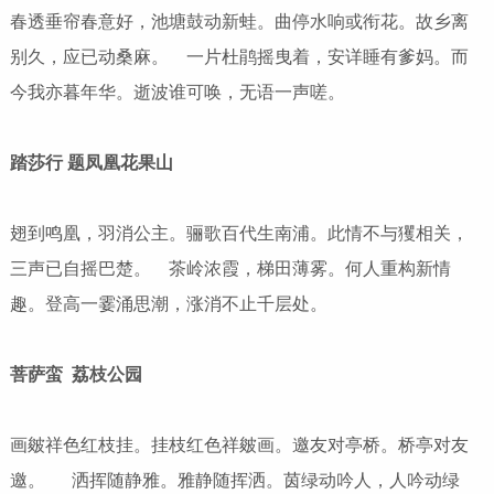
春透垂帘春意好，池塘鼓动新蛙。曲停水响或衔花。故乡离
别久，应已动桑麻。 一片杜鹃摇曳着，安详睡有爹妈。而
今我亦暮年华。逝波谁可唤，无语一声嗟。
踏莎行 题凤凰花果山
翅到鸣凰，羽消公主。骊歌百代生南浦。此情不与玃相关，
三声已自摇巴楚。 茶岭浓霞，梯田薄雾。何人重构新情
趣。登高一霎涌思潮，涨消不止千层处。
菩萨蛮 荔枝公园
画皴祥色红枝挂。挂枝红色祥皴画。邀友对亭桥。桥亭对友
邀。 洒挥随静雅。雅静随挥洒。茵绿动吟人，人吟动绿