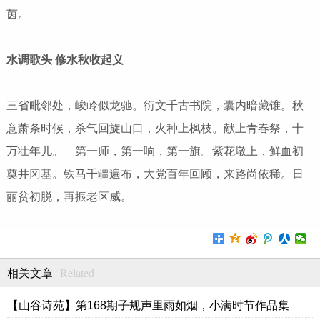
茵。
水调歌头 修水秋收起义
三省毗邻处，峻岭似龙驰。衍文千古书院，囊内暗藏锥。秋
意萧条时候，杀气回旋山口，火种上枫枝。献上青春祭，十
万壮年儿。 第一师，第一响，第一旗。紫花墩上，鲜血初
奠井冈基。铁马千疆遍布，大党百年回顾，来路尚依稀。日
丽贫初脱，再振老区威。
Related
相关文章
【山谷诗苑】第168期子规声里雨如烟，小满时节作品集