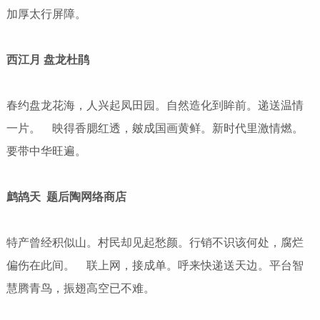
加厚太行屏障。
西江月 盘龙杜鹃
春约盘龙花海，人兴起凤田园。自然造化到眸前。递送温情
一片。 映得香腮红透，皴成国画黄鲜。新时代里激情燃。
要带中华旺遍。
鹧鸪天 题后陶网络商店
特产曾经积似山。村民却见起愁颜。行销不识该何处，腐烂
偏伤在此间。 联上网，接成单。呼来快递送天边。平台智
慧腾青鸟，振翅高空已不难。