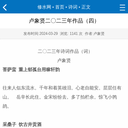
修水网 • 首页
•
诗词
• 正文
卢象贤二〇二三年作品（四）
发布时间:
2024-03-29
浏览:
1141 次 作者:卢象贤
二〇二三年诗词作品（词）
卢象贤
菩萨蛮 重上郁孤台用稼轩韵
往来人似东流水。千年和着英雄泪。心老自能安。层层任有
山。 岳辛长此住。金宋纷纷去。多了拍栏余。惊飞小鹁
鸪。
采桑子 饮古井贡酒