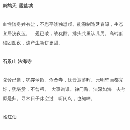
鹧鸪天 题盐城
血性随身姓有盐，不思平淡独思咸。能源制造延春绿，生态
宜居洗夜蓝。 题已破，战犹酣。排头兵里认儿男。高端低
碳团圆夜，遗产生新饼更甜。
石景山 法海寺
驼铃已逝，犹存翠微。沧桑寺，送云迎落晖。元明壁画都完
好，犹堪赏，不曾稀。 大事询谁。禅门路、法深如海，去兮
原是归。寻常日子休空过，听闲鸟，也知啼。
临江仙