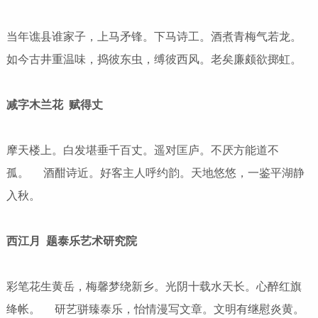
当年谯县谁家子，上马矛锋。下马诗工。酒煮青梅气若龙。
如今古井重温味，捣彼东虫，缚彼西风。老矣廉颇欲掷虹。
减字木兰花 赋得丈
摩天楼上。白发堪垂千百丈。遥对匡庐。不厌方能道不
孤。 酒酣诗近。好客主人呼约韵。天地悠悠，一鉴平湖静
入秋。
西江月 题泰乐艺术研究院
彩笔花生黄岳，梅馨梦绕新乡。光阴十载水天长。心醉红旗
绛帐。 研艺骈臻泰乐，怡情漫写文章。文明有继慰炎黄。