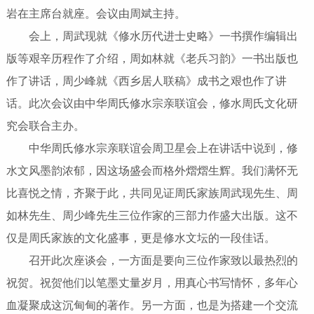
岩在主席台就座。会议由周斌主持。
会上，周武现就《修水历代进士史略》一书撰作编辑出
版等艰辛历程作了介绍，周如林就《老兵习韵》一书出版也
作了讲话，周少峰就《西乡居人联稿》成书之艰也作了讲
话。此次会议由中华周氏修水宗亲联谊会，修水周氏文化研
究会联合主办。
中华周氏修水宗亲联谊会周卫星会上在讲话中说到，修
水文风墨韵浓郁，因这场盛会而格外熠熠生辉。我们满怀无
比喜悦之情，齐聚于此，共同见证周氏家族周武现先生、周
如林先生、周少峰先生三位作家的三部力作盛大出版。这不
仅是周氏家族的文化盛事，更是修水文坛的一段佳话。
召开此次座谈会，一方面是要向三位作家致以最热烈的
祝贺。祝贺他们以笔墨丈量岁月，用真心书写情怀，多年心
血凝聚成这沉甸甸的著作。另一方面，也是为搭建一个交流