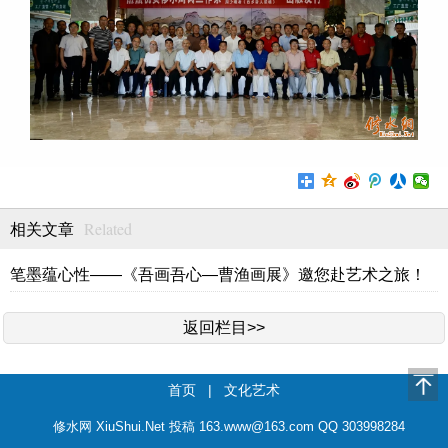
Related
相关文章
笔墨蕴心性——《吾画吾心—曹渔画展》邀您赴艺术之旅！
返回栏目>>
首页
|
文化艺术
修水网 XiuShui.Net 投稿 163.www@163.com QQ 303998284