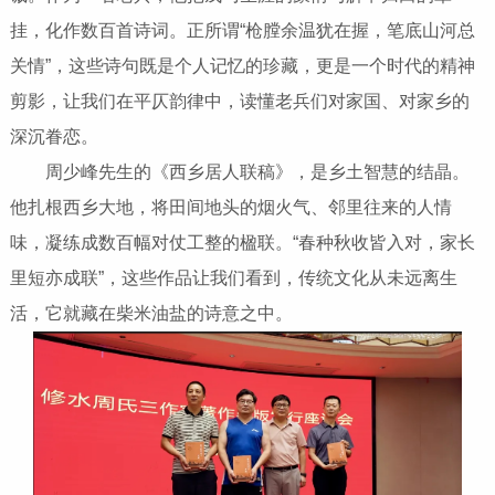
挂，化作数百首诗词。正所谓“枪膛余温犹在握，笔底山河总
关情”，这些诗句既是个人记忆的珍藏，更是一个时代的精神
剪影，让我们在平仄韵律中，读懂老兵们对家国、对家乡的
深沉眷恋。
周少峰先生的《西乡居人联稿》，是乡土智慧的结晶。
他扎根西乡大地，将田间地头的烟火气、邻里往来的人情
味，凝练成数百幅对仗工整的楹联。“春种秋收皆入对，家长
里短亦成联”，这些作品让我们看到，传统文化从未远离生
活，它就藏在柴米油盐的诗意之中。