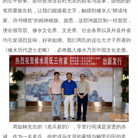
的生平轶事。那些曾湮没在时光里的姓名与故事，因他的妙
笔而重焕生机，让我们能循着文字，触摸到修水人“耕读传
家、诗书继世”的精神根脉。据悉，这部鸿篇巨制一经面世，
便在领导层、修水文化界、文史界、社会各界以及外县外省
均引发强烈反响，好评如潮。我们周氏的这位大才子所著的
《修水历代进士史略》，必将载入修水乃至中国文化史册。
周如林先生的《老兵新韵》，字里行间满是滚烫的赤
诚。作为一名老兵，他把戎马生涯的豪情与解甲归田的牵