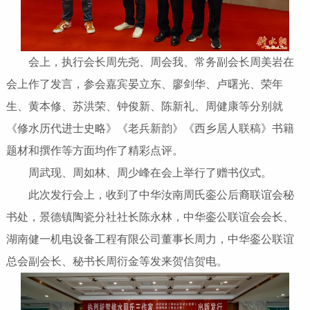
会上，执行会长周先尧、周会我、常务副会长周美岩在
会上作了发言，参会嘉宾晏立东、廖剑华、卢曙光、荣年
生、黄本修、苏洪荣、钟俊新、陈新礼、周健康等分别就
《修水历代进士史略》《老兵新韵》《西乡居人联稿》书籍
题材和撰作等方面均作了精彩点评。
周武现、周如林、周少峰在会上举行了赠书仪式。
此次发行会上，收到了中华汝南周氏銮公后裔联谊会秘
书处，景德镇陶瓷分社社长陈永林，中华銮公联谊会会长、
湖南健一机电设备工程有限公司董事长周力，中华銮公联谊
总会副会长、秘书长周衍金等发来贺信贺电。