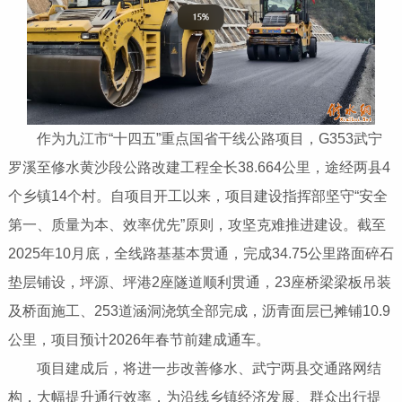
作为九江市“十四五”重点国省干线公路项目，G353武宁
罗溪至修水黄沙段公路改建工程全长38.664公里，途经两县4
个乡镇14个村。自项目开工以来，项目建设指挥部坚守“安全
第一、质量为本、效率优先”原则，攻坚克难推进建设。截至
2025年10月底，全线路基基本贯通，完成34.75公里路面碎石
垫层铺设，坪源、坪港2座隧道顺利贯通，23座桥梁梁板吊装
及桥面施工、253道涵洞浇筑全部完成，沥青面层已摊铺10.9
公里，项目预计2026年春节前建成通车。
项目建成后，将进一步改善修水、武宁两县交通路网结
构，大幅提升通行效率，为沿线乡镇经济发展、群众出行提