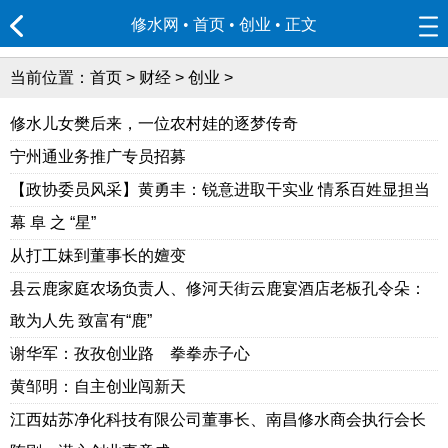
修水网 • 首页
•
创业
• 正文
当前位置：
首页
>
财经
>
创业
>
修水儿女樊后来，一位农村娃的逐梦传奇
宁州通业务推广专员招募
【政协委员风采】黄勇丰：锐意进取干实业 情系百姓显担当
幕 阜 之 “星”
从打工妹到董事长的嬗变
县云鹿家庭农场负责人、修河天街云鹿宴酒店老板孔令朵：
敢为人先 致富有“鹿”
谢华军：孜孜创业路 拳拳赤子心
黄邹明：自主创业闯新天
江西姑苏净化科技有限公司董事长、南昌修水商会执行会长