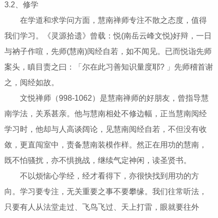
3.2、修学
在学道和求学问方面，慧南禅师专注不散之态度，值得
我们学习。《灵源拾遗》曾载：悦(南岳云峰文悦)好辩，一日
与衲子作喧，先师(慧南)阅经自若，如不闻见。已而悦诣先师
案头，瞋目责之曰：「尔在此习善知识量度耶? 」先师稽首谢
之，阅经如故。
文悦禅师（998-1062）是慧南禅师的好朋友，曾指导慧
南学法，关系甚亲。他与慧南相处不修边幅，正当慧南阅经
学习时，他却与人高谈阔论，见慧南阅经自若，不但没有收
敛，更直闯室中，责备慧南装模作样。然正在用功的慧南，
既不怕骚扰，亦不惧挑战，继续气定神闲，读圣贤书。
不以烦恼心学经，经才看得下，亦很快找到用功的方
向。学习要专注，无关重要之事不要攀缘。我们往常听法，
只要有人从法堂走过、飞鸟飞过、天上打雷，眼就要往外