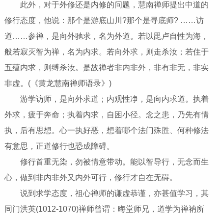
此外，对于外修还是内修的问题，慧南禅师提出中道的
修行态度，他说：那个是游底山川?那个是寻底师? ……访
道……参禅，是向外驰求，名为外道。若以毘卢自性为海，
般若寂灭智为禅，名为内求。若向外求，则走杀汝；若住于
五蕴内求，则缚杀汝。是故禅者非内非外，非有非无，非实
非虚。(《黄龙慧南禅师语录》)
游学访师，是向外求道；内观性净，是向内求道。执着
外求，疲于奔命；执着内求，自困小径。念之患，乃先有情
执，后有思想。心一执好恶，想着哪个法门殊胜、何种修法
有意思，正道修行也恐成障碍。
修行首重无染，勿被情意带动。能以智导行，无念而生
心，做到非内非外又内外可行，修行才自在无碍。
说到求学态度，祖心禅师的谦虚恭谨，亦甚值学习，其
同门洪英(1012-1070)禅师曾谓：晦堂师兄，道学为禅衲所