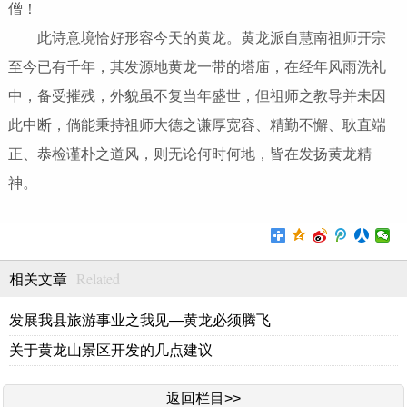
僧！
此诗意境恰好形容今天的黄龙。黄龙派自慧南祖师开宗
至今已有千年，其发源地黄龙一带的塔庙，在经年风雨洗礼
中，备受摧残，外貌虽不复当年盛世，但祖师之教导并未因
此中断，倘能秉持祖师大德之谦厚宽容、精勤不懈、耿直端
正、恭检谨朴之道风，则无论何时何地，皆在发扬黄龙精
神。
Related
相关文章
发展我县旅游事业之我见—黄龙必须腾飞
关于黄龙山景区开发的几点建议
返回栏目>>