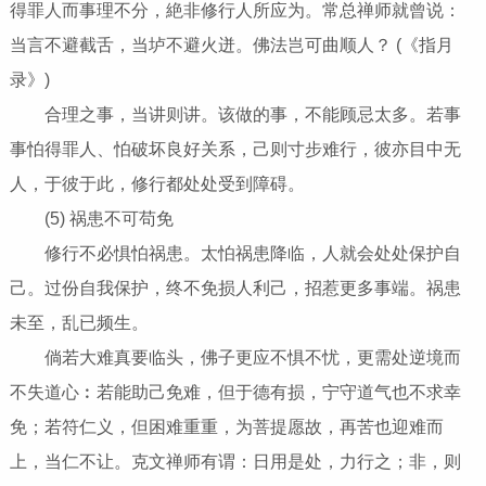
得罪人而事理不分，絶非修行人所应为。常总禅师就曾说：
当言不避截舌，当垆不避火迸。佛法岂可曲顺人？ (《指月
录》)
合理之事，当讲则讲。该做的事，不能顾忌太多。若事
事怕得罪人、怕破坏良好关系，己则寸步难行，彼亦目中无
人，于彼于此，修行都处处受到障碍。
(5) 祸患不可苟免
修行不必惧怕祸患。太怕祸患降临，人就会处处保护自
己。过份自我保护，终不免损人利己，招惹更多事端。祸患
未至，乱已频生。
倘若大难真要临头，佛子更应不惧不忧，更需处逆境而
不失道心︰若能助己免难，但于德有损，宁守道气也不求幸
免；若符仁义，但困难重重，为菩提愿故，再苦也迎难而
上，当仁不让。克文禅师有谓：日用是处，力行之；非，则