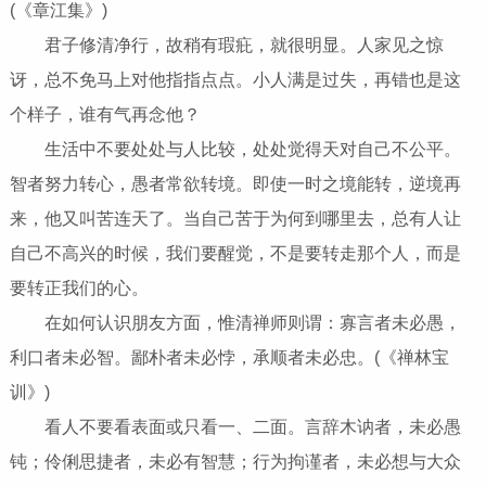
(《章江集》)
君子修清净行，故稍有瑕疪，就很明显。人家见之惊
讶，总不免马上对他指指点点。小人满是过失，再错也是这
个样子，谁有气再念他？
生活中不要处处与人比较，处处觉得天对自己不公平。
智者努力转心，愚者常欲转境。即使一时之境能转，逆境再
来，他又叫苦连天了。当自己苦于为何到哪里去，总有人让
自己不高兴的时候，我们要醒觉，不是要转走那个人，而是
要转正我们的心。
在如何认识朋友方面，惟清禅师则谓：寡言者未必愚，
利口者未必智。鄙朴者未必悖，承顺者未必忠。(《禅林宝
训》)
看人不要看表面或只看一、二面。言辞木讷者，未必愚
钝；伶俐思捷者，未必有智慧；行为拘谨者，未必想与大众