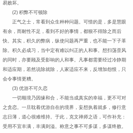
易败坏。
(2) 积弊不可顿除
正气之士，常看到众生种种问题。可惜的是，多是慧眼
有余，而耐性不足，看到不好的事情，都狠不得除之而后
快。其实，积久的弊病，纵使问题再严重，也不能一下子革
除。积久必成习，当中定有难以纠正的人和事。想扫荡歪风
的同时，亦要顾及受影响的人和事。凡事都需要经过冷静期
和适应期，若然说除就除，人家适应不来，反增加怨恨，只
会令事情更糟。
(3) 优游不可久恋
一切顺境乃因缘和合，不能当成真实的幸福，更不可对
之贪恋。一旦耽着优游自在的境界，妄想执着就多，修行意
志日薄，道心很难维持。于此，克文禅师之语，可作补充：
受用不宜丰满，丰满则溢。称意之事不可多谋，多谋终败。