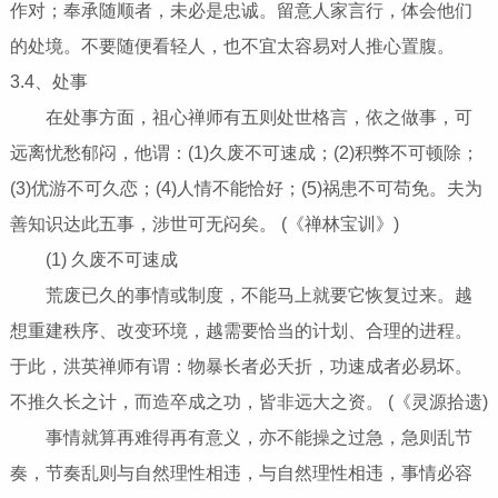
作对；奉承随顺者，未必是忠诚。留意人家言行，体会他们
的处境。不要随便看轻人，也不宜太容易对人推心置腹。
3.4、处事
在处事方面，祖心禅师有五则处世格言，依之做事，可
远离忧愁郁闷，他谓：(1)久废不可速成；(2)积弊不可顿除；
(3)优游不可久恋；(4)人情不能恰好；(5)祸患不可苟免。夫为
善知识达此五事，涉世可无闷矣。 (《禅林宝训》)
(1) 久废不可速成
荒废已久的事情或制度，不能马上就要它恢复过来。越
想重建秩序、改变环境，越需要恰当的计划、合理的进程。
于此，洪英禅师有谓：物暴长者必夭折，功速成者必易坏。
不推久长之计，而造卒成之功，皆非远大之资。 (《灵源拾遗)
事情就算再难得再有意义，亦不能操之过急，急则乱节
奏，节奏乱则与自然理性相违，与自然理性相违，事情必容