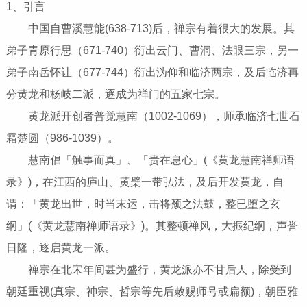
1、引言
中国自曹溪慧能(638-713)后，禅宗有着很大的发展。其
弟子青原行思（671-740）衍出云门、曹洞、法眼三宗，另一
弟子南岳怀让（677-744）衍出沩仰和临济两宗，及后临济再
分黄龙和杨岐二派，逐成为禅门的五家七宗。
黄龙派开创者普觉慧南（1002-1069），师承临济七世石
霜楚圆（986-1039）。
慧南倡「触事而真」、「贵在息心」(《黄龙慧南禅师语
录》)，在江西的庐山、黄檗一带弘法，及后开发黄龙，自
谓：「黄龙出世，时当末运，击将颓之法鼓，整已堕之玄
纲」(《黄龙慧南禅师语录》)。其整顿禅风，大振纪纲，声誉
日隆，逐启黄龙一派。
禅宗在北宋年间甚为盛行，黄龙派亦不甘后人，除受到
朝廷重视(真宗、神宗、哲宗等先后敕赐师号或扁额)，朝臣雅