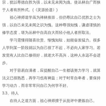
宗，犹以尊德自胜为强，以未见未闻为媿。使丛林自广而狭
于人者有所矜式。(《灵源拾遗》)
祖心禅师道学虽为禅林推崇，但仍尊比自己优胜之士为
强，以自己未见未闻之识为愧。这种尊强知愧，谦虚谨慎的
修学态度，堪为丛林中自高自大而轻小他人者所取法。
学习需懂得随喜欣赏、惭愧知耻，始能奋发猛力。很多
人学到某一阶段就以为自己很了不起，不必向人家学习。若
发觉有人比自己修得好，就老大不高兴，这种人永远不会进
步。
对于容易自满者，应提醒自己一生都该努力学习，就算
法义已很熟悉，再学习也有裨益；对于时常自卑者，要保持
学习动力，而非常常问自己为何学不好。
3.3、待人
在待人之道方面，祖心禅师擅于从批评中磨炼自己。