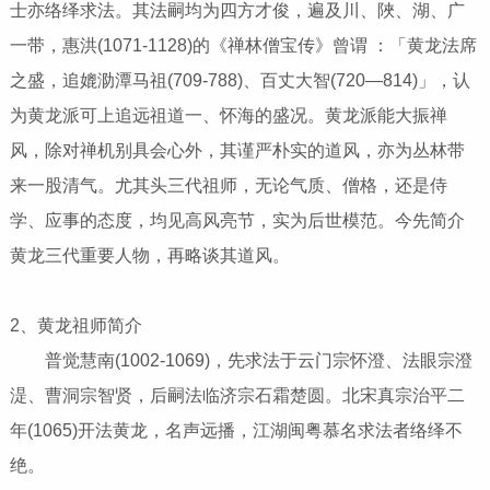
士亦络绎求法。其法嗣均为四方才俊，遍及川、陜、湖、广
一带，惠洪(1071-1128)的《禅林僧宝传》曾谓 ：「黄龙法席
之盛，追媲泐潭马祖(709-788)、百丈大智(720—814)」，认
为黄龙派可上追远祖道一、怀海的盛况。黄龙派能大振禅
风，除对禅机别具会心外，其谨严朴实的道风，亦为丛林带
来一股清气。尤其头三代祖师，无论气质、僧格，还是侍
学、应事的态度，均见高风亮节，实为后世模范。今先简介
黄龙三代重要人物，再略谈其道风。
2、黄龙祖师简介
普觉慧南(1002-1069)，先求法于云门宗怀澄、法眼宗澄
湜、曹洞宗智贤，后嗣法临济宗石霜楚圆。北宋真宗治平二
年(1065)开法黄龙，名声远播，江湖闽粤慕名求法者络绎不
绝。