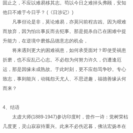
固止之，不应以难易移其志。苟以今日之难掉头弗顾，安知
他日不难于今日乎？ (《日涉记》)
凡事但论是非，莫论难易，亦莫问前程吉凶。因为艰难
而放弃，因为怕出事反而去犯事。那是扼杀自己在困难中提
升能力，在逆境中磨炼品德意志的机会，
将来遇到更大的困难祸患，如何承受面对？即使受祸患
折磨，也不应乱己心志。不必怨为何努力许久，仍遭逢厄
运，那是因缘未成熟故。于此时刻，更不应怨骂争吵。专心
致志，事则能兴，动辄怨天尤人、不思进趣，福德善缘从何
而来？
4、结语
太虚大师(1889-1947)参访印度时，曾作一诗：觉树荣枯
几度更，灵山寂寂待重兴。此来不必伤迟暮，佛法宏扬本在