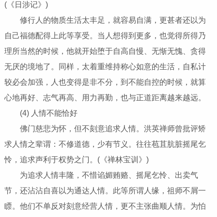
(《日涉记》)
修行人的物质生活太丰足，就容易自满，更甚者还以为
自己福德配得上此等享受。当人想得到更多，也觉得所得乃
理所当然的时候，他就开始堕于自高自慢、无惭无愧、贪得
无厌的境地了。同样，太着重维持称心如意的生活，自私计
较必会加强，人也变得是非不分，到不能自控的时候，就算
心地再好、志气再高、用力再勤，也与正道距离越来越远。
(4) 人情不能恰好
佛门慈悲为怀，但不刻意追求人情。洪英禅师曾批评矫
求人情之辈谓：不修道德，少有节义。往往苞苴肮脏摇尾乞
怜，追求声利于权势之门。(《禅林宝训》)
为追求人情丰隆，不惜谄媚贿赂、摇尾乞怜、出卖气
节，还沾沾自喜以为通达人情。此等所谓人缘，祖师不屑一
瞟。他们不单反对刻意经营人情，更不主张曲顺人情。为怕