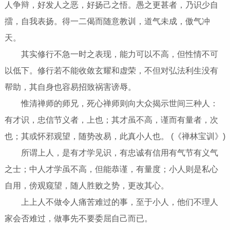
人争辩，好发人之恶，好扬己之悟。愚之更甚者，乃识少自
擂，自我表扬。得一二偈而随意教训，道气未成，傲气冲
天。
其实修行不急一时之表现，能力可以不高，但性情不可
以低下。修行若不能收敛玄耀和虚荣，不但对弘法利生没有
帮助，其自身也容易招致祸害谤辱。
惟清禅师的师兄，死心禅师则向大众揭示世间三种人：
有才识，忠信节义者，上也；其才虽不高，谨而有量者，次
也；其或怀邪观望，随势改易，此真小人也。 (《禅林宝训》)
所谓上人，是有才学见识，有忠诚有信用有气节有义气
之士；中人才学虽不高，但能恭谨，有量度；小人则是私心
自用，傍观窥望，随人胜败之势，更改其心。
上上人不做令人痛苦难过的事，至于小人，他们不理人
家会否难过，做事先不要委屈自己而已。