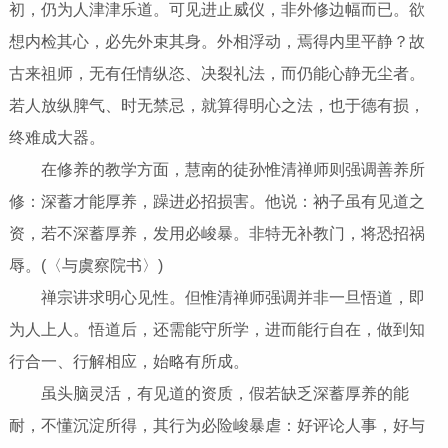
初，仍为人津津乐道。可见进止威仪，非外修边幅而已。欲
想内检其心，必先外束其身。外相浮动，焉得内里平静？故
古来祖师，无有任情纵恣、决裂礼法，而仍能心静无尘者。
若人放纵脾气、时无禁忌，就算得明心之法，也于德有损，
终难成大器。
在修养的教学方面，慧南的徒孙惟清禅师则强调善养所
修：深蓄才能厚养，躁进必招损害。他说：衲子虽有见道之
资，若不深蓄厚养，发用必峻暴。非特无补教门，将恐招祸
辱。(〈与虞察院书〉)
禅宗讲求明心见性。但惟清禅师强调并非一旦悟道，即
为人上人。悟道后，还需能守所学，进而能行自在，做到知
行合一、行解相应，始略有所成。
虽头脑灵活，有见道的资质，假若缺乏深蓄厚养的能
耐，不懂沉淀所得，其行为必险峻暴虐：好评论人事，好与