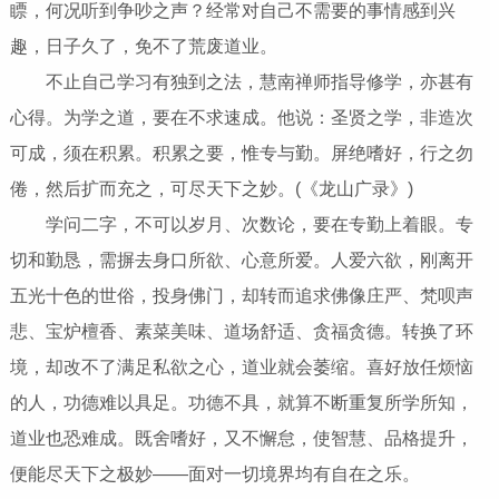
瞟，何况听到争吵之声？经常对自己不需要的事情感到兴
趣，日子久了，免不了荒废道业。
不止自己学习有独到之法，慧南禅师指导修学，亦甚有
心得。为学之道，要在不求速成。他说：圣贤之学，非造次
可成，须在积累。积累之要，惟专与勤。屏绝嗜好，行之勿
倦，然后扩而充之，可尽天下之妙。(《龙山广录》)
学问二字，不可以岁月、次数论，要在专勤上着眼。专
切和勤恳，需摒去身口所欲、心意所爱。人爱六欲，刚离开
五光十色的世俗，投身佛门，却转而追求佛像庄严、梵呗声
悲、宝炉檀香、素菜美味、道场舒适、贪福贪德。转换了环
境，却改不了满足私欲之心，道业就会萎缩。喜好放任烦恼
的人，功德难以具足。功德不具，就算不断重复所学所知，
道业也恐难成。既舍嗜好，又不懈怠，使智慧、品格提升，
便能尽天下之极妙——面对一切境界均有自在之乐。