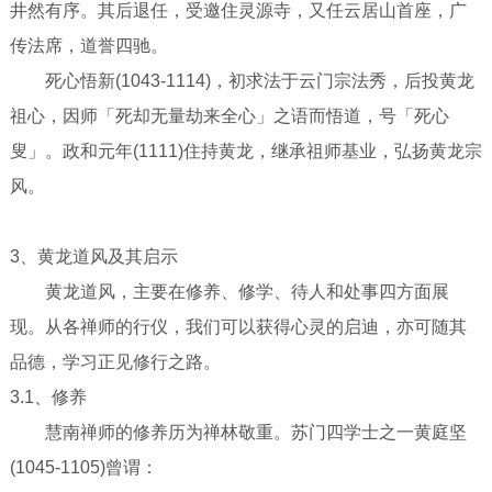
井然有序。其后退任，受邀住灵源寺，又任云居山首座，广
传法席，道誉四驰。
死心悟新(1043-1114)，初求法于云门宗法秀，后投黄龙
祖心，因师「死却无量劫来全心」之语而悟道，号「死心
叟」。政和元年(1111)住持黄龙，继承祖师基业，弘扬黄龙宗
风。
3、黄龙道风及其启示
黄龙道风，主要在修养、修学、待人和处事四方面展
现。从各禅师的行仪，我们可以获得心灵的启迪，亦可随其
品德，学习正见修行之路。
3.1、修养
慧南禅师的修养历为禅林敬重。苏门四学士之一黄庭坚
(1045-1105)曾谓：