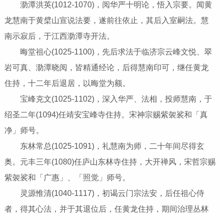
泐潭洪英(1012-1070)，阅华严十明论，悟入宗要。闻黄
龙慧南于黄檗山宣说法要，遂前往依止，其后入室嗣法。慧
南示寂后，于江西泐潭寺开法。
晦堂祖心(1025-1100)，先后求法于临济宗云峰文悦、翠
岩可真、泐潭晓阅，皆精通经论，后得慧南印可，继任黄龙
住持，十二年后退居，以晦堂为额。
宝峰克文(1025-1102)，深入华严、法相，投师慧南，于
绍圣二年(1094)任靖安宝峰寺住持。宋神宗赐紫袈裟和「真
净」师号。
东林常总(1025-1091)，礼慧南为师，二十年间尽得玄
奥。元丰三年(1080)任庐山东林寺住持，大开禅风，宋哲宗赐
紫袈裟和「广惠」、「照觉」师号。
灵源惟清(1040-1117)，初谒云门宗法安，后任祖心侍
者，得其心法，并于其退位后，任黄龙住持，期间治理丛林