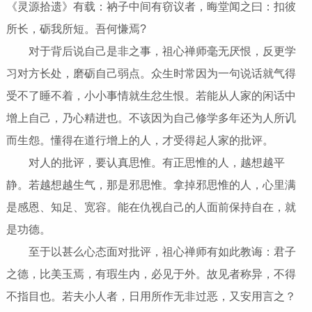
《灵源拾遗》有载：衲子中间有窃议者，晦堂闻之曰：扣彼
所长，砺我所短。吾何慊焉?
对于背后说自己是非之事，祖心禅师毫无厌恨，反更学
习对方长处，磨砺自己弱点。众生时常因为一句说话就气得
受不了睡不着，小小事情就生忿生恨。若能从人家的闲话中
增上自己，乃心精进也。不该因为自己修学多年还为人所讥
而生怨。懂得在道行增上的人，才受得起人家的批评。
对人的批评，要认真思惟。有正思惟的人，越想越平
静。若越想越生气，那是邪思惟。拿掉邪思惟的人，心里满
是感恩、知足、宽容。能在仇视自己的人面前保持自在，就
是功德。
至于以甚么心态面对批评，祖心禅师有如此教诲：君子
之德，比美玉焉，有瑕生内，必见于外。故见者称异，不得
不指目也。若夫小人者，日用所作无非过恶，又安用言之？