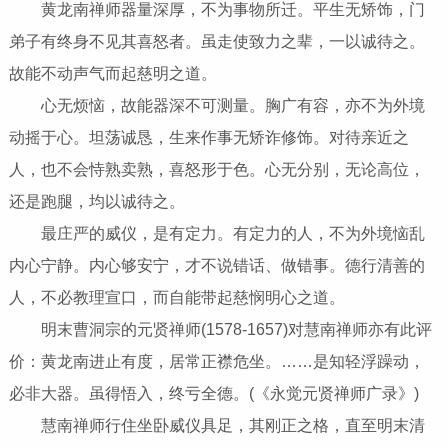
黄龙南禅师器量深厚，不为事物所迁。平生无矫饰，门
弟子有终身不见其喜怒者。虽走使致力之辈，一以诚待之。
故能不动声气而起慈明之道。
心无烦恼，故能器深不可测量。胸广有容，亦不为外境
动摇于心。坦荡诚恳，生来作事无矫诈修饰。对待亲近之
人，也不会恃熟卖熟，喜怒形于色。心无分别，无论高位，
还是跑腿，均以诚待之。
最庄严的威仪，是有定力。有定力的人，不为外境恼乱
内心宁静。内心够安宁，才不说错话、做错事。德行清善的
人，不必教理宣口，而自能带起慈悯明心之道。
明末曹洞宗的元贤禅师(1578-1657)对慧南禅师亦有此评
价：黄龙南进止有度，居常正襟危坐。……是知轻浮躁动，
必非大器。虽得悟入，终亏全德。(《永觉元贤禅师广录》)
慧南禅师行住坐卧威仪具足，其刚正之格，直至明末清