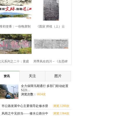
惟初使番：一份晚唐制
《圆寂 师祖（上）云
书的历史余响
（下）旨祯老大和
状元系列之二十：黄庭
周季凤在四川－《去思碑
坚“九日知州”
记》
关注
图片
资讯
全力保障汛期通行 多部门联动处置
S221...
浏览次数：
1824次
市公路发展中心主要领导赴修水督
浏览:1260次
导汛期地质灾害
风雨之中见担当——修水公路分中
浏览:1364次