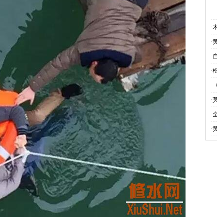
·
·
·
·
·
·
·
·