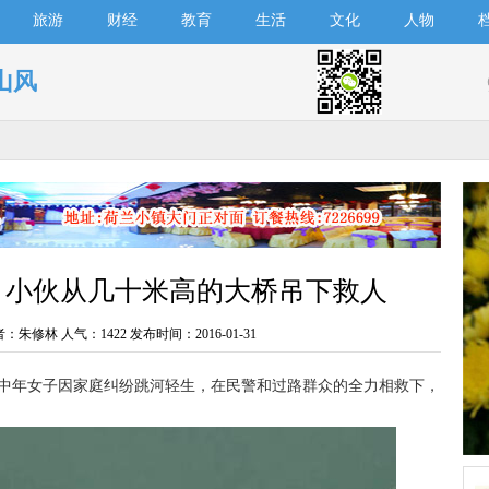
旅游
财经
教育
生活
文化
人物
山风
 小伙从几十米高的大桥吊下救人
者：朱修林 人气：
1422 发布时间：2016-01-31
岁的中年女子因家庭纠纷跳河轻生，在民警和过路群众的全力相救下，