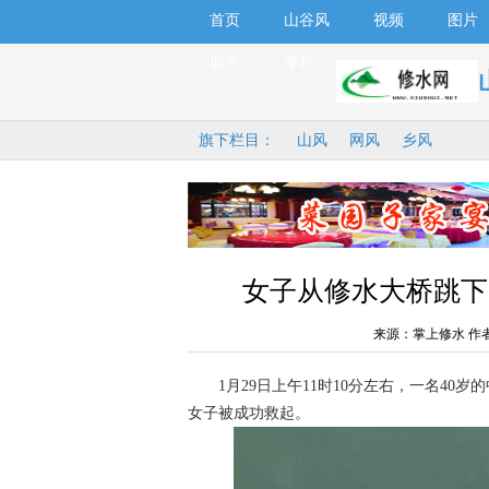
首页
山谷风
视频
图片
服务
专栏
旗下栏目：
山风
网风
乡风
女子从修水大桥跳下
来源：掌上修水 作
1月29日上午11时10分左右，一名40
女子被成功救起。