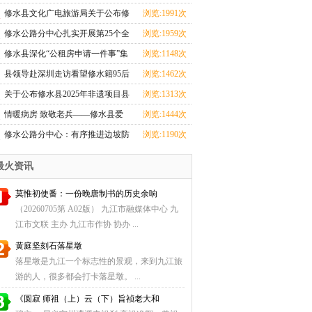
心全力投入汛期
修水县文化广电旅游局关于公布修
浏览:1991次
水县2025年非遗
修水公路分中心扎实开展第25个全
浏览:1959次
国＂安全生产月
修水县深化“公租房申请一件事”集
浏览:1148次
成改革
县领导赴深圳走访看望修水籍95后
浏览:1462次
航天创业者卢驭
关于公布修水县2025年非遗项目县
浏览:1313次
级传承人名单
情暖病房 致敬老兵——修水县爱
浏览:1444次
国拥军促进会探望
修水公路分中心：有序推进边坡防
浏览:1190次
护工程，筑牢道
最火资讯
莫惟初使番：一份晚唐制书的历史余响
（20260705第 A02版） 九江市融媒体中心 九
江市文联 主办 九江市作协 协办 ...
黄庭坚刻石落星墩
落星墩是九江一个标志性的景观，来到九江旅
游的人，很多都会打卡落星墩。 ...
《圆寂 师祖（上）云（下）旨祯老大和