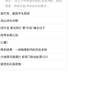
碑文： 居义宁州漕溪寺祖刹 高祖净辉，曾祖
慧参，师祖宗振 师本命生乾隆辛...
木箱竹筒，载我半生恩情
黄龙山诗社49期
自强不息 逐光而行 看“85后”修水汉子
松茶寄友两心知
《心魔》
莫惟初使番：一份晚唐制书的历史余响
全力保障汛期通行 多部门联动处置S221
黄庭坚刻石落星墩