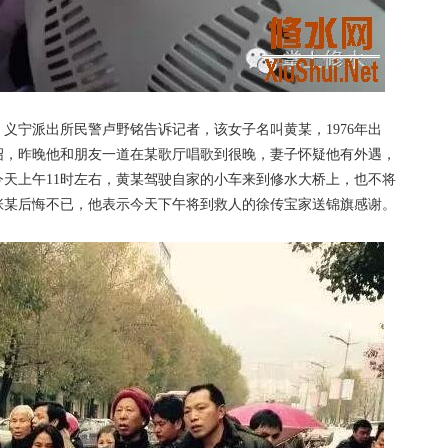
宁派出所民警卢野铭告诉记者，该女子名叫黄某，1976年出
绍，昨晚他和朋友一道在某歌厅唱歌到很晚，妻子怀疑他有外遇，
天上午11时左右，黄某驾驶自家的小车来到修水大桥上，也不将
张某后悔不已，他表示今天下午将到救人的徐传宝家送锦旗感谢。