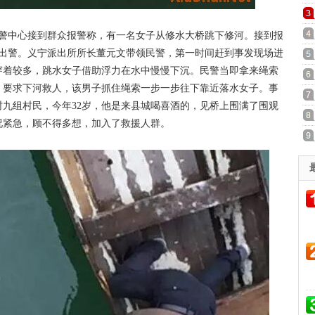
0报警中心接到群众报警称，有一名女子从修水大桥跳下修河。接到报
所出警。义宁派出所所长董元文带领民警，第一时间赶到事发现场进
穿着较多，跳水女子借助浮力在水中慢慢下沉。民警当即拿来绳索
，要求下河救人，该男子抓住绳索一步一步往下靠近落水女子。事
九组村民，今年32岁，他是来县城喝喜酒的，见桥上围满了围观
况紧急，顾不得多想，加入了救援人群。