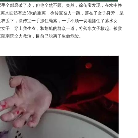
手全部磨破了皮，但他全然不顾。突然，徐传宝发现，在水中挣
距离水面还有近5米的距离，徐传宝奋力一跳，落在了女子身旁，见
生衣丢下，徐传宝一手抓住绳索，一手不顾一切地抓住了落水女
住女子，穿上救生衣，和划船的群众一道，将落水女子救起。被救
医院南院全力救治，目前已脱离了生命危险。
修水网 www.xiushui.