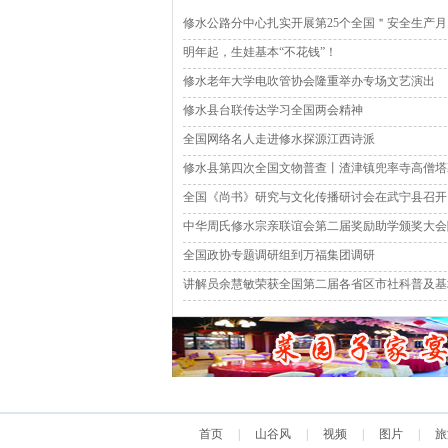
修水公路分中心扎实开展第25个全国＂安全生产
明年起，生娃基本“不花钱”！
修水老年大学电吹管协会隆重举办专场文艺演出
修水县台联传达学习全国两会精神
全国网络名人走进修水探源江西诗派
修水县第四次全国文物普查丨渣津镇兜率寺高僧塔
全国《尚书》研究与文化传播研讨会在武宁县召开
中华周氏修水宗亲联谊会第二届奖励助学颁奖大会
全国政协专题调研组到万福集团调研
讲解员余慧敏荣获全国第二届各省区市社科普及基
首页
|
山谷风
|
视频
|
图片
|
旅