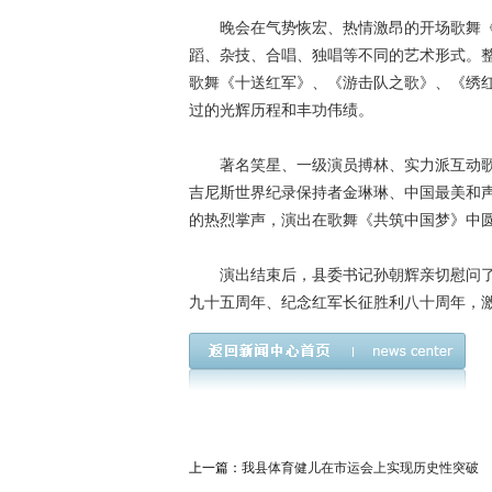
晚会在气势恢宏、热情激昂的开场歌舞《
蹈、杂技、合唱、独唱等不同的艺术形式。整
歌舞《十送红军》、《游击队之歌》、《绣红
过的光辉历程和丰功伟绩。
著名笑星、一级演员搏林、实力派互动歌
吉尼斯世界纪录保持者金琳琳、中国最美和
的热烈掌声，演出在歌舞《共筑中国
演出结束后，县委书记孙朝辉亲切慰问了
九十五周年、纪念红军长征胜利八十周年，
上一篇：
我县体育健儿在市运会上实现历史性突破