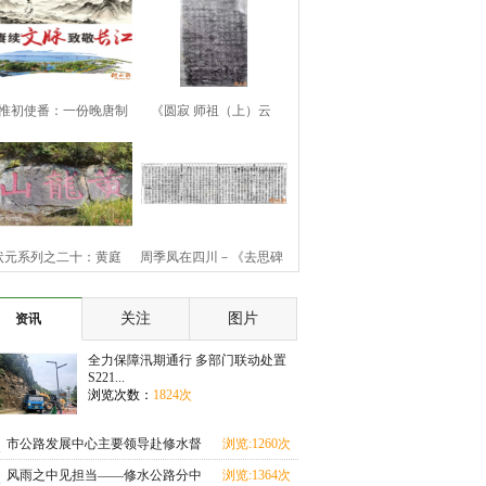
惟初使番：一份晚唐制
《圆寂 师祖（上）云
书的历史余响
（下）旨祯老大和
状元系列之二十：黄庭
周季凤在四川－《去思碑
坚“九日知州”
记》
关注
图片
资讯
全力保障汛期通行 多部门联动处置
S221...
浏览次数：
1824次
市公路发展中心主要领导赴修水督
浏览:1260次
导汛期地质灾害
风雨之中见担当——修水公路分中
浏览:1364次