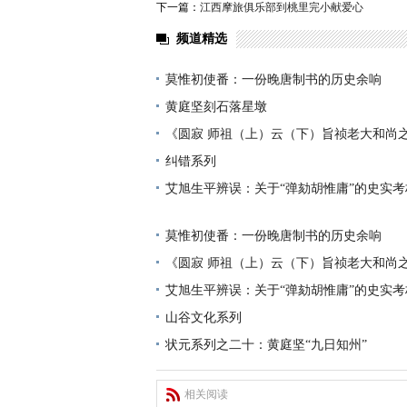
下一篇：
江西摩旅俱乐部到桃里完小献爱心
频道精选
莫惟初使番：一份晚唐制书的历史余响
黄庭坚刻石落星墩
《圆寂 师祖（上）云（下）旨祯老大和尚
纠错系列
艾旭生平辨误：关于“弹劾胡惟庸”的史实考
莫惟初使番：一份晚唐制书的历史余响
《圆寂 师祖（上）云（下）旨祯老大和尚
艾旭生平辨误：关于“弹劾胡惟庸”的史实考
山谷文化系列
状元系列之二十：黄庭坚“九日知州”
相关阅读