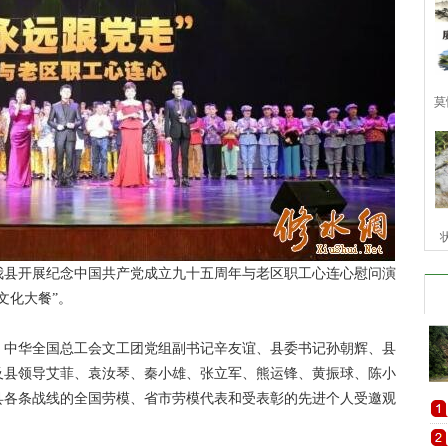
莫
我县开展纪念中国共产党成立九十五周年与老区职工心连心慰问演
文化大餐”。
中华全国总工会文工团党组副书记辛友谊、县委书记孙朝辉、县
及县领导艾菲、袁汝琴、秦小雄、张立军、熊运锋、黄振球、陈小
县各条战线的全国劳模、省市劳模代表和受表彰的先进个人受邀观