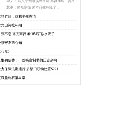
碑文： 居义宁州漕溪寺祖刹 高祖净辉，曾祖
慧参，师祖宗振 师本命生乾隆辛...
木箱竹筒，载我半生恩情
黄龙山诗社49期
自强不息 逐光而行 看“85后”修水汉子
松茶寄友两心知
《心魔》
莫惟初使番：一份晚唐制书的历史余响
全力保障汛期通行 多部门联动处置S221
黄庭坚刻石落星墩