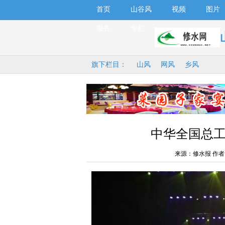
首页
山谷风
视频
图片
服务
专栏
旗下栏目：
山风
网风
乡风
中华全国总
来源：修水报 作者