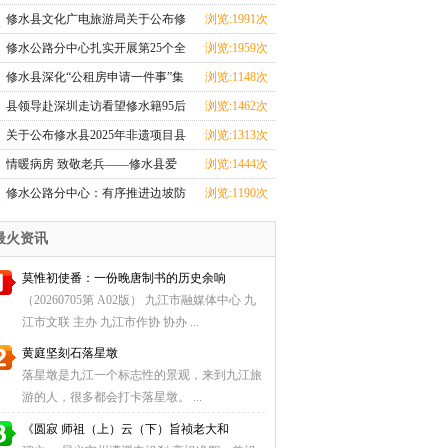
心全力投入汛期
修水县文化广电旅游局关于公布修
浏览:1991次
水县2025年非遗
修水公路分中心扎实开展第25个全
浏览:1959次
国＂安全生产月
修水县深化“公租房申请一件事”集
浏览:1148次
成改革
县领导赴深圳走访看望修水籍95后
浏览:1462次
航天创业者卢驭
关于公布修水县2025年非遗项目县
浏览:1313次
级传承人名单
情暖病房 致敬老兵——修水县爱
浏览:1444次
国拥军促进会探望
修水公路分中心：有序推进边坡防
浏览:1190次
护工程，筑牢道
最火资讯
莫惟初使番：一份晚唐制书的历史余响
（20260705第 A02版） 九江市融媒体中心 九
江市文联 主办 九江市作协 协办 ...
黄庭坚刻石落星墩
落星墩是九江一个标志性的景观，来到九江旅
游的人，很多都会打卡落星墩。 ...
《圆寂 师祖（上）云（下）旨祯老大和