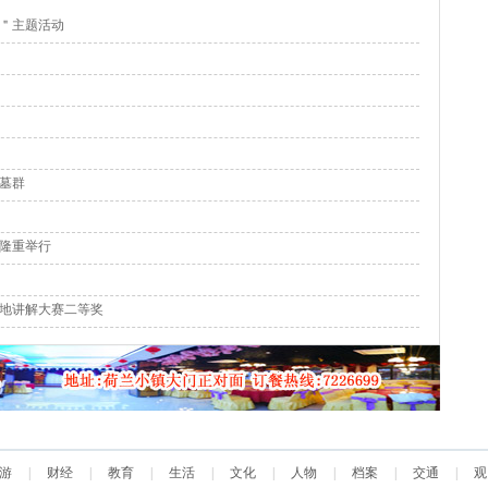
月＂主题活动
墓群
隆重举行
地讲解大赛二等奖
游
|
财经
|
教育
|
生活
|
文化
|
人物
|
档案
|
交通
|
观