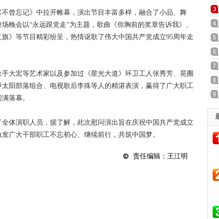
不曾忘记》中拉开帷幕，演出节目丰富多样，融合了小品、舞
场晚会以“永远跟党走”为主题，歌曲《你胸前的奖章告诉我》、
旗》等节目精彩纷呈，热情讴歌了伟大中国共产党成立95周年走
手大宏等艺术家以及参加过《星光大道》环卫工人张秀芳、晃圈
声太阳部落组合、电视歌后李殊等人的精湛表演，赢得了广大职工
梦》中圆满落幕。
全体演职人员，据了解，此次慰问演出旨在庆祝中国共产党成立
激发广大干部职工不忘初心、继续前行，共筑中国梦。
责任编辑：王江明