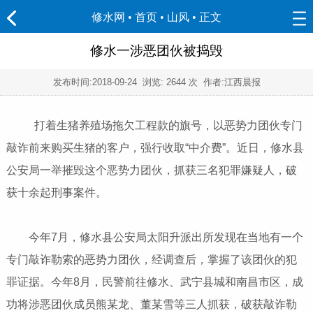
修水网 • 首页
•
山风
• 正文
修水一涉恶团伙被捣毁
发布时间:
2018-09-24
浏览:
2644 次 作者:江西晨报
打着生猪养殖场拖欠工程款的旗号，以恶势力团伙专门
敲诈前来购买生猪的客户，强行收取“中介费”。近日，修水县
公安局一举摧毁这个恶势力团伙，抓获三名犯罪嫌疑人，破
获十余起刑事案件。
今年7月，修水县公安局太阳升派出所发现在当地有一个
专门敲诈勒索的恶势力团伙，经调查后，掌握了该团伙的犯
罪证据。今年8月，民警前往修水、武宁县城和南昌市区，成
功将涉恶团伙成员熊某龙、董某雪等三人抓获，破获敲诈勒