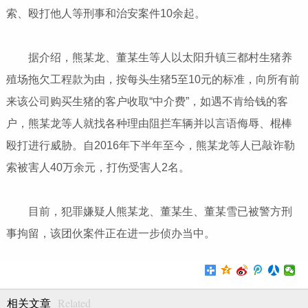
索、殴打他人等刑事和治安案件10余起。
据介绍，熊某龙、董某生等人以太阳升镇三都村生猪养
殖场拖欠工程款为由，按每头生猪5至10元的标准，向所有前
来该公司购买生猪的客户收取“中介费”，如遇不肯给钱的客
户，熊某龙等人就找各种理由阻拦车辆并以言语侮辱、棍棒
殴打进行威胁。自2016年下半年至今，熊某龙等人已敲诈勒
索被害人40万余元，打伤受害人2名。
目前，犯罪嫌疑人熊某龙、董某生、董某雪已被警方刑
事拘留，该团伙案件正在进一步侦办当中。
Related
相关文章