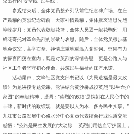
众出行的“安全线”“民生线”。
参观结束后，全体党员整齐列队前往纪念碑广场。在庄
严肃穆的英烈纪念碑前，大家神情肃穆，集体默哀追思先烈
峥嵘岁月；党员代表敬献花篮，全体人员逐一献花鞠躬，用
鲜花寄托对革命先烈的崇敬与哀思。随后，全体党员移步基
地会议室，高举右拳、神情庄重地重温入党誓词。铿锵有力
的誓言回荡在室内，既是对英烈的深情告慰，更是公路人与
社区工作者坚守初心使命、共筑民生福祉的庄严承诺。
活动尾声，文峰社区党支部书记以《为民造福是最大政
绩》为题讲授专题党课。党课结合黄沙桥战役英烈 “以生命护
家园” 的奉献精神，强调：“英烈的‘政绩’是镌刻在人民心中的
丰碑，新时代的政绩观，就是要以人为本、多办民生实事。”
九江市公路发展中心修水分中心党员代表结合行业性质交流
感悟：“公路是民生发展的‘大动脉’，英烈们用热血守护国土，