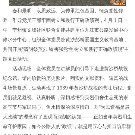
春和景明，哀思致远。为传承红色基因、锤炼党性修
养，引导党员干部牢固树立和践行正确政绩观，4 月 1 日上
午，宁州镇文峰社区联合党建共建单位九江市公路发展中心
修水分中心，组织全体党员赴黄沙彭桥爱国主义教育基地，
共同开展“清明祭英烈 铸魂强党性 树立和践行正确政绩观”主
题党日活动。
活动现场，全体党员在讲解员的引导下走进黄沙桥战役
纪念馆。馆内珍贵的历史照片、翔实的文献资料、逼真的战
斗场景复原，生动再现了 1939 年黄沙桥战役的悲壮历程。党
员们驻足凝视、认真聆听，深切感悟到英烈们舍生忘死的崇
高气节与军民同心、鱼水情深的深厚情谊，对“为民造福是最
大政绩”的理念有了直观而深刻的认知 —— 正如当年英烈用生
命守护家园，如今公路人的“政绩”，就是用匠心与担当筑牢群