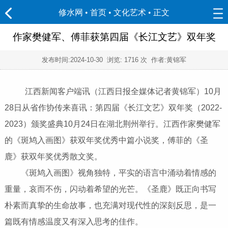
修水网 • 首页
•
文化艺术
• 正文
作家樊健军、傅菲获第四届《长江文艺》双年奖
发布时间:
2024-10-30
浏览:
1716 次 作者:黄锦军
江西新闻客户端讯（江西日报全媒体记者黄锦军）10月
28日从省作协传来喜讯：第四届《长江文艺》双年奖（2022-
2023）颁奖盛典10月24日在湖北荆州举行。江西作家樊健军
的《斑鸠入画图》获双年奖优秀中篇小说奖，傅菲的《圣
鹿》获双年奖优秀散文奖。
《斑鸠入画图》视角独特，平实的语言中涌动着情感的
重量，哀而不伤，闪动着希望的光芒。《圣鹿》既正向书写
朴素而真挚的生命故事，也充满对现代性的深刻反思，是一
篇既有情感温度又有深入思考的佳作。