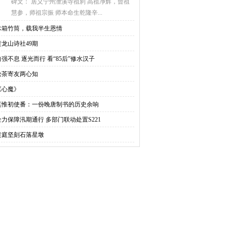
碑文： 居义宁州漕溪寺祖刹 高祖净辉，曾祖
慧参，师祖宗振 师本命生乾隆辛...
木箱竹筒，载我半生恩情
黄龙山诗社49期
自强不息 逐光而行 看“85后”修水汉子
松茶寄友两心知
《心魔》
莫惟初使番：一份晚唐制书的历史余响
全力保障汛期通行 多部门联动处置S221
黄庭坚刻石落星墩