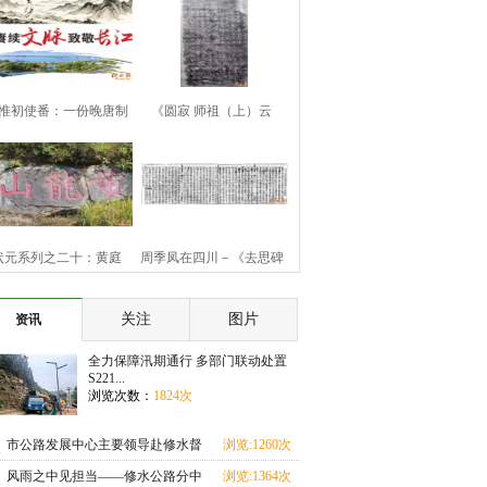
惟初使番：一份晚唐制
《圆寂 师祖（上）云
书的历史余响
（下）旨祯老大和
状元系列之二十：黄庭
周季凤在四川－《去思碑
坚“九日知州”
记》
关注
图片
资讯
全力保障汛期通行 多部门联动处置
S221...
浏览次数：
1824次
市公路发展中心主要领导赴修水督
浏览:1260次
导汛期地质灾害
风雨之中见担当——修水公路分中
浏览:1364次