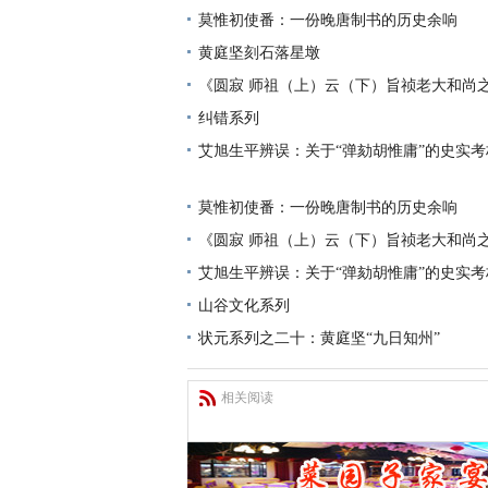
莫惟初使番：一份晚唐制书的历史余响
黄庭坚刻石落星墩
《圆寂 师祖（上）云（下）旨祯老大和尚
纠错系列
艾旭生平辨误：关于“弹劾胡惟庸”的史实考
莫惟初使番：一份晚唐制书的历史余响
《圆寂 师祖（上）云（下）旨祯老大和尚
艾旭生平辨误：关于“弹劾胡惟庸”的史实考
山谷文化系列
状元系列之二十：黄庭坚“九日知州”
相关阅读