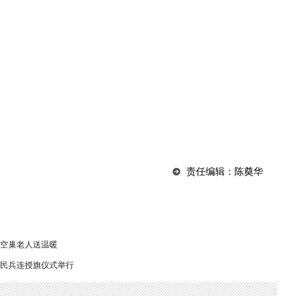
责任编辑：陈奠华
空巢老人送温暖
哨民兵连授旗仪式举行