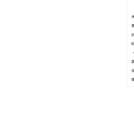
·
·
·
·
·
·
·
·