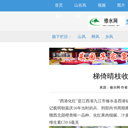
首页
山谷风
视频
图片
服务
专栏
旗下栏目：
山风
网风
乡风
梯倚晴枝
来源：修水网 作者
“西港化红”是江西省九江市修水县西港镇
记载明朝嘉庆16年当时的兵、刑部尚书周期
赣西北甜橙类唯一品种。化红果肉细腻、汁多
维生素C59.6毫克