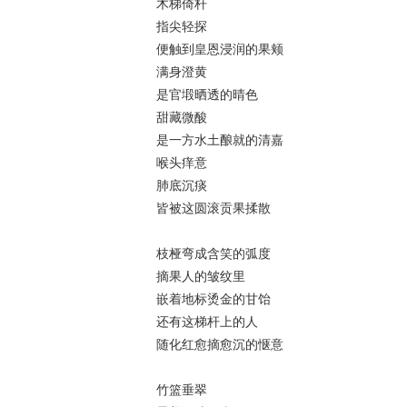
木梯倚杆
指尖轻探
便触到皇恩浸润的果颊
满身澄黄
是官塅晒透的晴色
甜藏微酸
是一方水土酿就的清嘉
喉头痒意
肺底沉痰
皆被这圆滚贡果揉散
枝桠弯成含笑的弧度
摘果人的皱纹里
嵌着地标烫金的甘饴
还有这梯杆上的人
随化红愈摘愈沉的惬意
竹篮垂翠