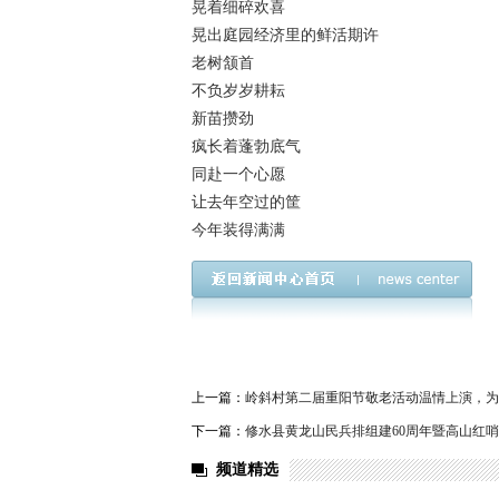
晃着细碎欢喜
晃出庭园经济里的鲜活期许
老树颔首
不负岁岁耕耘
新苗攒劲
疯长着蓬勃底气
同赴一个心愿
让去年空过的筐
今年装得满满
上一篇：
岭斜村第二届重阳节敬老活动温情上演，为
下一篇：
修水县黄龙山民兵排组建60周年暨高山红
频道精选