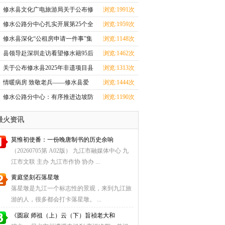
心全力投入汛期
修水县文化广电旅游局关于公布修
浏览:1991次
水县2025年非遗
修水公路分中心扎实开展第25个全
浏览:1959次
国＂安全生产月
修水县深化“公租房申请一件事”集
浏览:1148次
成改革
县领导赴深圳走访看望修水籍95后
浏览:1462次
航天创业者卢驭
关于公布修水县2025年非遗项目县
浏览:1313次
级传承人名单
情暖病房 致敬老兵——修水县爱
浏览:1444次
国拥军促进会探望
修水公路分中心：有序推进边坡防
浏览:1190次
护工程，筑牢道
最火资讯
莫惟初使番：一份晚唐制书的历史余响
（20260705第 A02版） 九江市融媒体中心 九
江市文联 主办 九江市作协 协办 ...
黄庭坚刻石落星墩
落星墩是九江一个标志性的景观，来到九江旅
游的人，很多都会打卡落星墩。 ...
《圆寂 师祖（上）云（下）旨祯老大和