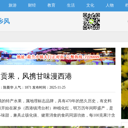
旅游
财经
教育
生活
文化
人物
乡风
收贡果，风携甘味漫西港
：陈奠华 人气：
1871 发布时间：2025-11-25
的特产水果，属地理标志品牌，具有470年的悠久历史，有史料
雍开始在家乡（西港镇湾台村）种植化红，明万历年间即盛产，是
味甜，兼具止咳化痰、健胃消食的食药同源功效，每100克果汁含