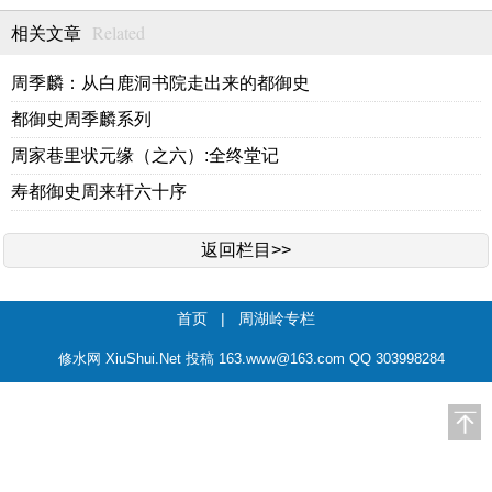
Related
相关文章
周季麟：从白鹿洞书院走出来的都御史
都御史周季麟系列
周家巷里状元缘（之六）:全终堂记
寿都御史周来轩六十序
返回栏目>>
首页
|
周湖岭专栏
修水网 XiuShui.Net 投稿 163.www@163.com QQ 303998284