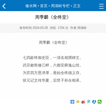
修水网 • 首页
•
周湖岭专栏
• 正文
周季麟《全终堂》
发布时间:
2024-03-28
浏览:
1704 次 作者:周湖岭
周季麟《全终堂》
七四龄终御史臣，一清名相撰碑文。
武宗敕祭修江畔，六都安葬逸山坟。
为官四方恩泽厚，善始全终德义存。
状元记文传华夏，后世子孙永相承。