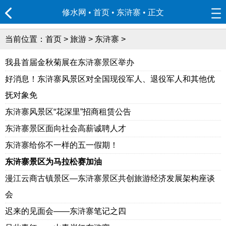
修水网 • 首页
•
东浒寨
• 正文
当前位置：
首页
>
旅游
>
东浒寨
>
我县首届金秋菊展在东浒寨景区举办
好消息！东浒寨风景区对全国现役军人、退役军人和其他优
抚对象免
东浒寨风景区“花深里”招商租赁公告
东浒寨景区面向社会高薪诚聘人才
东浒寨给你不一样的五一假期！
东浒寨景区为马拉松赛加油
漫江云商古镇景区—东浒寨景区共创旅游经济发展架构座谈
会
迟来的见面会——东浒寨笔记之四