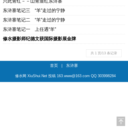
只此青红－－山青崖红东浒寨
东浒寨笔记三 “羊”走过的宁静
东浒寨笔记二 “羊”走过的宁静
东浒寨笔记一 上任遇“羊”
修水摄影师纪德文获国际摄影展金牌
共 1 页/13 条记录
首页
|
东浒寨
修水网 XiuShui.Net 投稿 163.www@163.com QQ 303998284