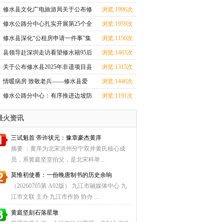
心全力投入汛期
修水县文化广电旅游局关于公布修
浏览:1996次
水县2025年非遗
修水公路分中心扎实开展第25个全
浏览:1959次
国＂安全生产月
修水县深化“公租房申请一件事”集
浏览:1150次
成改革
县领导赴深圳走访看望修水籍95后
浏览:1463次
航天创业者卢驭
关于公布修水县2025年非遗项目县
浏览:1315次
级传承人名单
情暖病房 致敬老兵——修水县爱
浏览:1446次
国拥军促进会探望
修水公路分中心：有序推进边坡防
浏览:1191次
护工程，筑牢道
最火资讯
三试魁首 帝许状元：豫章豪杰黄庠
摘要 ：黄庠为北宋洪州分宁双井黄氏核心成
员，系黄庭坚堂伯父，是北宋科举...
莫惟初使番：一份晚唐制书的历史余响
（20260705第 A02版） 九江市融媒体中心 九
江市文联 主办 九江市作协 协办 ...
黄庭坚刻石落星墩