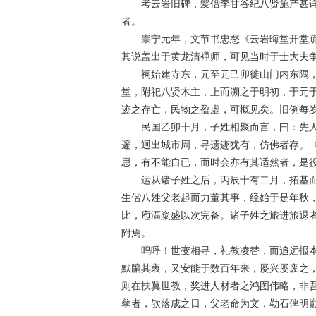
考云岩旧碑，髪僧李甘谷纪八贤施产甚详
者。
崇宁元年，文节书忠愍《云岩晦堂开堂疏
其说盖出于黄龙清襌师，可见当时于士大夫
祠始建寺东，元至元己卯徙山门内东隅，
堂，附祀八贤木主，上而溯之于明初，于元
迹之存亡，民物之盈虚，可概见矣。旧例每
民国乙卯十月，子姓相聚而言，曰：先人
邃，迥出城市周，寻遗迹犹有，仿佛者存。
思，有不能自已，而时会亦有其适然者，是
运从诸子姓之后，丙辰十有二月，拓基而
生偕八姓父老起而力董其事，经始于是年秋
比，庖湢粢盛以次完备。诸子姓之旅进旅退
附焉。
呜呼！世变相寻，礼教凌替，而追远报本
默牖其衷，又安能于数百年来，屡兴屡废之
则在扶翼世教，奖进人材者之鸿图伟略，非
孳者，欤落成之日，父老命为文，勒石俾明