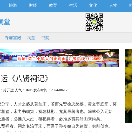
旅游
财经
教育
生活
文化
人物
祠堂
寺庙宫殿
祠堂
书院
开运《八贤祠记》
：冷开运 人气：
1695 发布时间：2024-08-12
分宁，人才之盛从莫如宋，若而先贤徐忠愍禧，黄文节庭坚，莫
丞相鉴，宋尚书朝寅，祝翰林彬，尤其最著者也。翰林公入元始
氏族者，必推八大姓，稽祀典者，必推乡贤其所由来尚矣。
贤祠者。祠之名沿于宋，而吾子孙今始自为建置，实则创也。