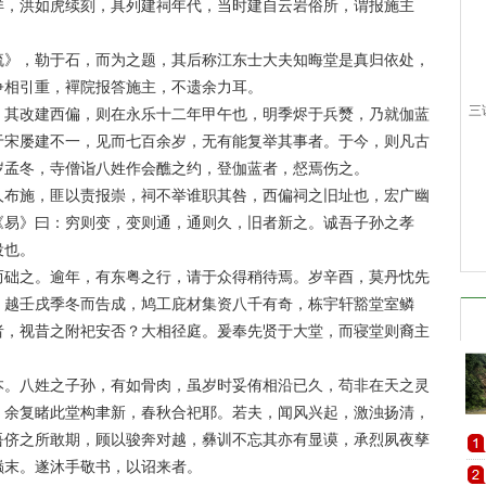
，洪如虎续刻，具列建祠年代，当时建自云岩俗所，谓报施主
》，勒于石，而为之题，其后称江东士大夫知晦堂是真归依处，
争相引重，襌院报答施主，不遗余力耳。
三
其改建西偏，则在永乐十二年甲午也，明季烬于兵燹，乃就伽蓝
于宋屡建不一，见而七百余岁，无有能复举其事者。于今，则凡古
岁孟冬，寺僧诣八姓作会醮之约，登伽蓝者，惄焉伤之。
布施，匪以责报崇，祠不举谁职其咎，西偏祠之旧址也，宏广幽
《易》曰：穷则变，变则通，通则久，旧者新之。诚吾子孙之孝
役也。
础之。逾年，有东粤之行，请于众得稍待焉。岁辛酉，莫丹忱先
，越壬戌季冬而告成，鸠工庇材集资八千有奇，栋宇轩豁堂室鳞
者，视昔之附祀安否？大相径庭。爰奉先贤于大堂，而寝堂则裔主
。八姓之子孙，有如骨肉，虽岁时妥侑相沿已久，苟非在天之灵
，余复睹此堂构聿新，春秋合祀耶。若夫，闻风兴起，激浊扬清，
吾侪之所敢期，顾以骏奔对越，彝训不忘其亦有显谟，承烈夙夜孳
巅末。遂沐手敬书，以诏来者。