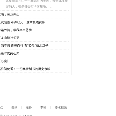
落星墩是九江一个标志性的景观，来到九江旅
游的人，很多都会打卡落星墩。 ...
慧南：黄龙开山
三试魁首 帝许状元：豫章豪杰黄庠
木箱竹筒，载我半生恩情
黄龙山诗社49期
自强不息 逐光而行 看“85后”修水汉子
松茶寄友两心知
《心魔》
莫惟初使番：一份晚唐制书的历史余响
点
|
资讯
|
服务
|
专栏
|
修水视频