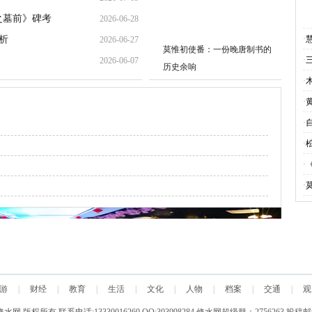
之墓前》碑考
2026-06-28
20:17:26
析
·
2026-06-27
09:00:27
莫惟初使番：一份晚唐制书的
·
2026-06-07
23:33:35
历史余响
·
11:00:09
·
·
·
·
·
游
|
财经
|
教育
|
生活
|
文化
|
人物
|
档案
|
交通
|
观