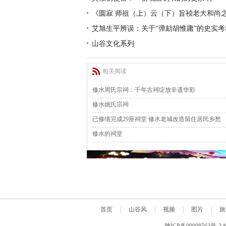
《圆寂 师祖（上）云（下）旨祯老大和尚
艾旭生平辨误：关于“弹劾胡惟庸”的史实考
山谷文化系列
相关阅读
修水周氏宗祠：千年古祠绽放非遗华彩
修水姚氏宗祠
已修缮完成29座祠堂 修水老城改造留住居民乡愁
修水的祠堂
首页
|
山谷风
|
视频
|
图片
|
旅