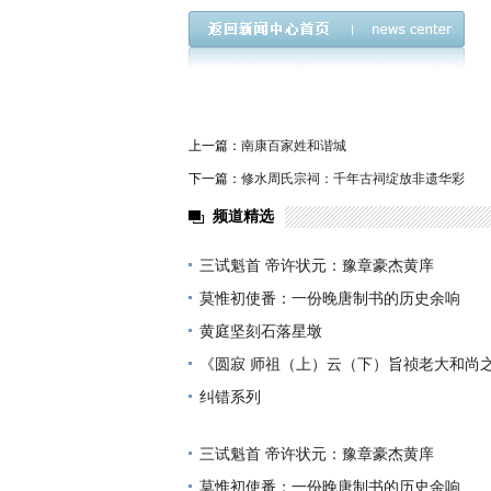
上一篇：
南康百家姓和谐城
下一篇：
修水周氏宗祠：千年古祠绽放非遗华彩
频道精选
三试魁首 帝许状元：豫章豪杰黄庠
莫惟初使番：一份晚唐制书的历史余响
黄庭坚刻石落星墩
《圆寂 师祖（上）云（下）旨祯老大和尚
纠错系列
三试魁首 帝许状元：豫章豪杰黄庠
莫惟初使番：一份晚唐制书的历史余响