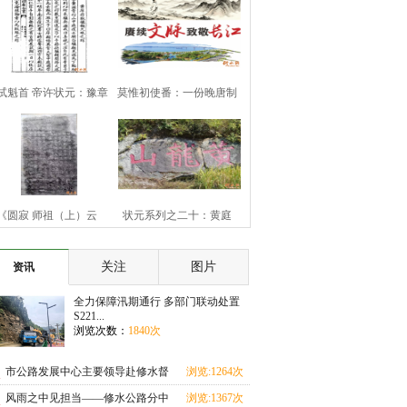
试魁首 帝许状元：豫章
莫惟初使番：一份晚唐制
豪杰黄庠
书的历史余响
《圆寂 师祖（上）云
状元系列之二十：黄庭
（下）旨祯老大和
坚“九日知州”
关注
图片
资讯
全力保障汛期通行 多部门联动处置
S221...
浏览次数：
1840次
市公路发展中心主要领导赴修水督
浏览:1264次
导汛期地质灾害
风雨之中见担当——修水公路分中
浏览:1367次