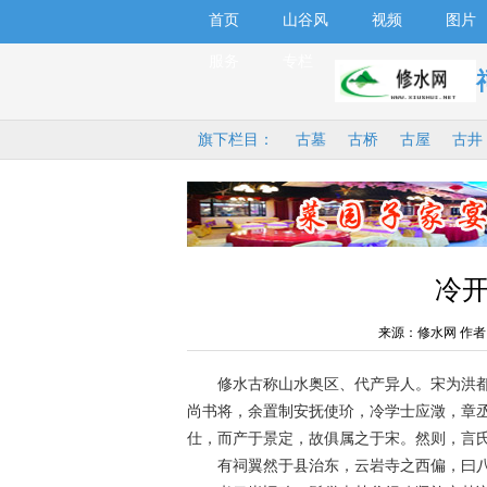
首页
山谷风
视频
图片
服务
专栏
旗下栏目：
古墓
古桥
古屋
古井
冷
来源：修水网 作者
修水古称山水奥区、代产异人。宋为洪都
尚书将，余置制安抚使玠，冷学士应澂，章
仕，而产于景定，故俱属之于宋。然则，言
有祠翼然于县治东，云岩寺之西偏，曰八