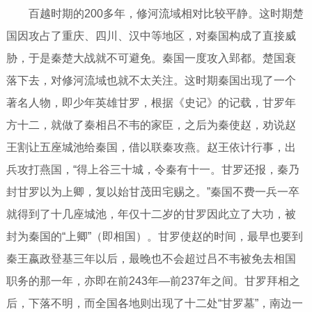
百越时期的200多年，修河流域相对比较平静。这时期楚
国因攻占了重庆、四川、汉中等地区，对秦国构成了直接威
胁，于是秦楚大战就不可避免。秦国一度攻入郢都。楚国衰
落下去，对修河流域也就不太关注。这时期秦国出现了一个
著名人物，即少年英雄甘罗，根据《史记》的记载，甘罗年
方十二，就做了秦相吕不韦的家臣，之后为秦使赵，劝说赵
王割让五座城池给秦国，借以联秦攻燕。赵王依计行事，出
兵攻打燕国，“得上谷三十城，令秦有十一。甘罗还报，秦乃
封甘罗以为上卿，复以始甘茂田宅赐之。”秦国不费一兵一卒
就得到了十几座城池，年仅十二岁的甘罗因此立了大功，被
封为秦国的“上卿”（即相国）。甘罗使赵的时间，最早也要到
秦王嬴政登基三年以后，最晚也不会超过吕不韦被免去相国
职务的那一年，亦即在前243年—前237年之间。甘罗拜相之
后，下落不明，而全国各地则出现了十二处“甘罗墓”，南边一