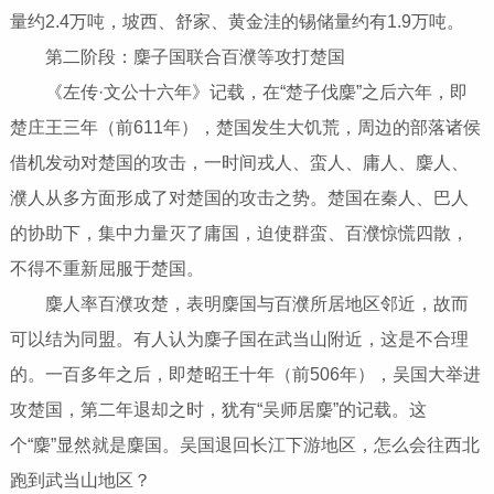
量约2.4万吨，坡西、舒家、黄金洼的锡储量约有1.9万吨。
第二阶段：麇子国联合百濮等攻打楚国
《左传·文公十六年》记载，在“楚子伐麇”之后六年，即
楚庄王三年（前611年），楚国发生大饥荒，周边的部落诸侯
借机发动对楚国的攻击，一时间戎人、蛮人、庸人、麇人、
濮人从多方面形成了对楚国的攻击之势。楚国在秦人、巴人
的协助下，集中力量灭了庸国，迫使群蛮、百濮惊慌四散，
不得不重新屈服于楚国。
麇人率百濮攻楚，表明麇国与百濮所居地区邻近，故而
可以结为同盟。有人认为麇子国在武当山附近，这是不合理
的。一百多年之后，即楚昭王十年（前506年），吴国大举进
攻楚国，第二年退却之时，犹有“吴师居麇”的记载。这
个“麇”显然就是麇国。吴国退回长江下游地区，怎么会往西北
跑到武当山地区？