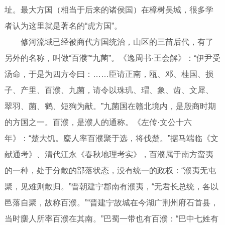
址。最大方国（相当于后来的诸侯国）在樟树吴城，很多学
者认为这里就是著名的“虎方国”。
修河流域已经被商代方国统治，山区的三苗后代，有了
另外的名称，叫做“百濮”“九菌”。《逸周书·王会解》：“伊尹受
汤命，于是为四方令曰：……臣请正南，瓯、邓、桂国、损
子、产里、百濮、九菌，请令以珠玑、瑁、象、齿、文犀、
翠羽、菌、鹤、短狗为献。”九菌国在赣北境内，是殷商时期
的方国之一。百濮，是濮人的通称。《左传·文公十六
年》：“楚大饥。麇人率百濮聚于选，将伐楚。”据马端临《文
献通考》、清代江永《春秋地理考实》，百濮属于南方蛮夷
的一种，处于分散的部落状态，没有统一的政权：“濮夷无屯
聚，见难则散归。”晋朝建宁郡南有濮夷，“无君长总统，各以
邑落自聚，故称百濮。”“晋建宁故城在今湖广荆州府石首县，
当时麇人所率百濮在其南。”巴蜀一带也有百濮：“巴中七姓有