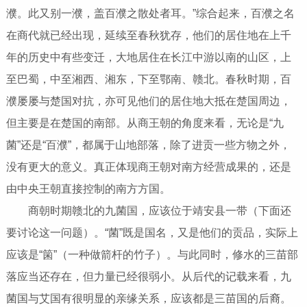
濮。此又别一濮，盖百濮之散处者耳。”综合起来，百濮之名
在商代就已经出现，延续至春秋犹存，他们的居住地在上千
年的历史中有些变迁，大地居住在长江中游以南的山区，上
至巴蜀，中至湘西、湘东，下至鄂南、赣北。春秋时期，百
濮屡屡与楚国对抗，亦可见他们的居住地大抵在楚国周边，
但主要是在楚国的南部。从商王朝的角度来看，无论是“九
菌”还是“百濮”，都属于山地部落，除了进贡一些方物之外，
没有更大的意义。真正体现商王朝对南方经营成果的，还是
由中央王朝直接控制的南方方国。
商朝时期赣北的九菌国，应该位于靖安县一带（下面还
要讨论这一问题）。“菌”既是国名，又是他们的贡品，实际上
应该是“箘”（一种做箭杆的竹子）。与此同时，修水的三苗部
落应当还存在，但力量已经很弱小。从后代的记载来看，九
菌国与艾国有很明显的亲缘关系，应该都是三苗国的后裔。