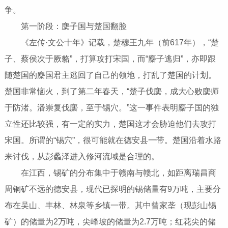
争。
第一阶段：麇子国与楚国翻脸
《左传·文公十年》记载，楚穆王九年（前617年），“楚
子、蔡侯次于厥貉”，打算攻打宋国，而“麇子逃归”，亦即跟
随楚国的麇国君主逃回了自己的领地，打乱了楚国的计划。
楚国非常恼火，到了第二年春天，“楚子伐麇，成大心败麇师
于防渚。潘崇复伐麇，至于锡穴。”这一事件表明麇子国的独
立性还比较强，有一定的实力，楚国这才会胁迫他们去攻打
宋国。所谓的“锡穴”，很可能就在德安县一带。楚国沿着水路
来讨伐，从彭蠡泽进入修河流域是合理的。
在江西，锡矿的分布集中于赣南与赣北，如距离瑞昌商
周铜矿不远的德安县，现代已探明的锡储量有9万吨，主要分
布在吴山、丰林、林泉等乡镇一带。其中曾家垄（现彭山锡
矿）的储量为2万吨，尖峰坡的储量为2.7万吨；红花尖的储