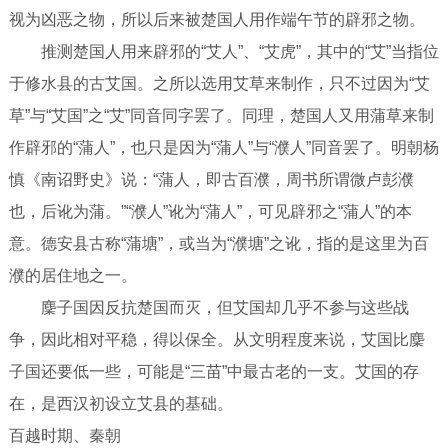
视为凶恶之物，所以后来被楚国人用作端午节的辟邪之物。
推测楚国人用来辟邪的“艾人”、“艾虎”，其中的“艾”当指位
于修水县的古艾国。之所以选用艾草来制作，只不过因为“艾
草”与“艾国”之“艾”同音同字罢了。同理，楚国人又用蒲草来制
作辟邪的“蒲人”，也只是因为“蒲人”与“濮人”同音罢了。明朝杨
慎《南诏野史》说：“蒲人，即古百濮，周书所谓微卢彭濮
也，后讹为蒲。”“濮人”讹为“蒲人”，可见辟邪之“蒲人”的本
意。德安县古称“蒲塘”，或当为“濮塘”之讹，指的是这里为百
濮的居住地之一。
麇子国因反抗楚国而灭，但艾国却几乎不参与这些战
争，因此相对平稳，得以保全。从文明程度来说，艾国比麇
子国还要低一些，可能是“三苗”中最古老的一支。艾国的存
在，是西汉初设立艾县的基础。
百越时期、秦朝