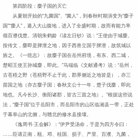
第四阶段：麇子国的灭亡
从夏朝开始的“九菌国”、“菌人”，到春秋时期演变为“麇子
国”“麇人”，遁入大山腹地，进入了全盛时期，故而有能力率
领百濮伐楚。清朝朱鹤龄《读左日钞》说：“王使由于城麇。
按传文，麇即是脾泄之地，因子西兽立国于脾泄，故筑城以
旌之。《一统志》：故麇子国在岳州府境，有东、西二城，
楚昭王使王孙城麇，即此。”马端临《文献通考》说：“岳州，
古苍梧之野（苍梧野不止于此，郡界侧近之地皆是），亦三
苗国之地（亦古麇子国；春秋文公十一年，楚子伐麇，即此
地也。凡今长沙、衡阳诸郡，皆古三苗之地）。”根据这些说
法，“麇子国”位于岳阳市，而岳阳市的山区临湘县一带，正处
于幕阜山的北侧，与赣北的修水县接壤。
《逸周书·王会解》：“伊尹受汤命，于是为四方令曰：
……臣请正南，瓯、邓、桂国、损子、产里、百濮、九菌，