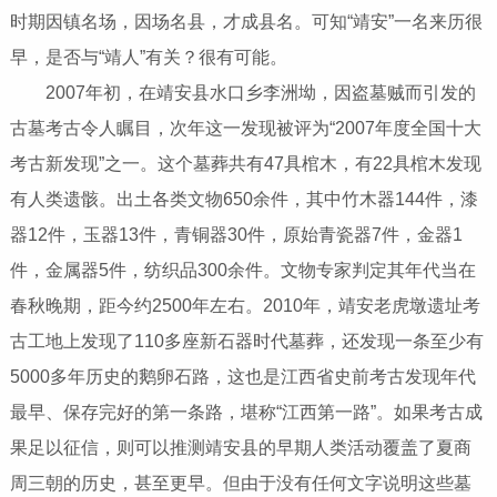
时期因镇名场，因场名县，才成县名。可知“靖安”一名来历很
早，是否与“靖人”有关？很有可能。
2007年初，在靖安县水口乡李洲坳，因盗墓贼而引发的
古墓考古令人瞩目，次年这一发现被评为“2007年度全国十大
考古新发现”之一。这个墓葬共有47具棺木，有22具棺木发现
有人类遗骸。出土各类文物650余件，其中竹木器144件，漆
器12件，玉器13件，青铜器30件，原始青瓷器7件，金器1
件，金属器5件，纺织品300余件。文物专家判定其年代当在
春秋晚期，距今约2500年左右。2010年，靖安老虎墩遗址考
古工地上发现了110多座新石器时代墓葬，还发现一条至少有
5000多年历史的鹅卵石路，这也是江西省史前考古发现年代
最早、保存完好的第一条路，堪称“江西第一路”。如果考古成
果足以征信，则可以推测靖安县的早期人类活动覆盖了夏商
周三朝的历史，甚至更早。但由于没有任何文字说明这些墓