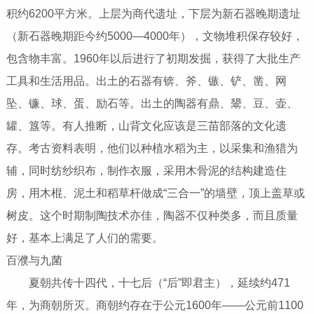
积约6200平方米。上层为商代遗址，下层为新石器晚期遗址
（新石器晚期距今约5000—4000年），文物堆积保存较好，
包含物丰富。1960年以后进行了初期发掘，获得了大批生产
工具和生活用品。出土的石器有锛、斧、镞、铲、凿、网
坠、镰、球、蛋、励石等。出土的陶器有鼎、鬹、豆、壶、
罐、簋等。有人推断，山背文化应该是三苗部落的文化遗
存。考古资料表明，他们以种植水稻为主，以采集和渔猎为
辅，同时纺纱织布，制作衣服，采用木骨泥的结构建造住
房，用木棍、泥土和稻草杆做成“三合一”的墙壁，顶上盖草或
树皮。这个时期制陶技术亦佳，陶器不仅种类多，而且质量
好，基本上满足了人们的需要。
百濮与九菌
夏朝共传十四代，十七后（“后”即君主），延续约471
年，为商朝所灭。商朝约存在于公元1600年——公元前1100