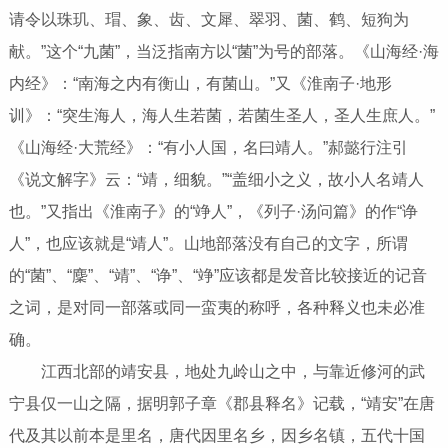
请令以珠玑、瑁、象、齿、文犀、翠羽、菌、鹤、短狗为
献。”这个“九菌”，当泛指南方以“菌”为号的部落。《山海经·海
内经》：“南海之内有衡山，有菌山。”又《淮南子·地形
训》：“突生海人，海人生若菌，若菌生圣人，圣人生庶人。”
《山海经·大荒经》：“有小人国，名曰靖人。”郝懿行注引
《说文解字》云：“靖，细貌。”“盖细小之义，故小人名靖人
也。”又指出《淮南子》的“竫人”，《列子·汤问篇》的作“诤
人”，也应该就是“靖人”。山地部落没有自己的文字，所谓
的“菌”、“麇”、“靖”、“诤”、“竫”应该都是发音比较接近的记音
之词，是对同一部落或同一蛮夷的称呼，各种释义也未必准
确。
江西北部的靖安县，地处九岭山之中，与靠近修河的武
宁县仅一山之隔，据明郭子章《郡县释名》记载，“靖安”在唐
代及其以前本是里名，唐代因里名乡，因乡名镇，五代十国