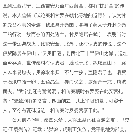
直到江西武宁、江西吉安乃至广西藤县，都有“甘罗墓”的传
说。本人曾撰《试论秦相甘罗在赣北等地的遗踪》，认为甘
罗受吕不韦的牵连，被迫离开秦国，参与了燕太子丹刺杀秦
王的行动，故而被迫四处逃亡。甘罗隐居在武宁，表明当时
这一带远离战火，比较安全。此外，还有伊叟的传说，这个
伊叟隐居在伊山，“伊叟旧宅，县西北三十里伊山之巅，遗址
至今存焉。世传秦时有伊叟者，避地于此，织屦置山下，路
人以米易屦去，叟徐取米归，不与世接，盖隐君子也。后叟
于石湫中拾一卵，五色晶莹，异而伏之，岁余产一龙，腾波
而去。”武宁县还有鹭鸶洞，相传秦朝时有罗婆在此安营扎
寨：“鹭鸶洞有罗婆寨，四面削立，其上平坦如基，可容千
人，至今有瓦砾遗迹，相传秦时罗婆营寨于此。”
公元前223年，秦国灭楚，大将王翦南征百越之君，《史
记·王翦列传》记载：“岁馀，虏荆王负刍，竟平荆地为郡县。