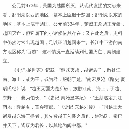
公元前473年，吴国为越国所灭。从现代发掘的文献来
看，鄱阳湖以西的地区，基本上臣服于楚国；鄱阳湖以东的
地区，基本上属于越国。公元前334年，楚威王杀越王无疆，
越国灭亡，但它属下的小诸侯依然存在；又在此之后，史料
中仍然时常出现越国，足以证明越国未亡。长江中下游的南
方地区称为“百越”，这种情况一直延续到七国灭亡，秦朝建
立。
《史记·越世家》记载：“楚既灭越，越诸族子，散处江
南、海上，或为王，或为君，服朝于楚。”南宋罗泌《路史·夏
后氏纪》说：“越王无疆为楚所破，族散江南、海上，于越、
东野……叠为伯长。”《史记·秦始皇本纪》：“王翦遂定荆江
南地；降越君，置会稽郡。”《史记·东越列传》：“闽越王无
诸及越东海王摇者，其先皆越王勾践之后也，姓驺氏。秦已
并天下，皆废为君长，以其地为闽中郡。”