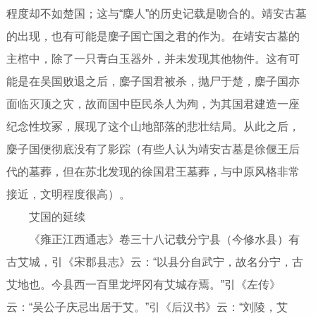
程度却不如楚国；这与“麇人”的历史记载是吻合的。靖安古墓
的出现，也有可能是麇子国亡国之君的作为。在靖安古墓的
主棺中，除了一只青白玉器外，并未发现其他物件。这有可
能是在吴国败退之后，麇子国君被杀，抛尸于楚，麇子国亦
面临灭顶之灾，故而国中臣民杀人为殉，为其国君建造一座
纪念性坟冢，展现了这个山地部落的悲壮结局。从此之后，
麇子国便彻底没有了影踪（有些人认为靖安古墓是徐偃王后
代的墓葬，但在苏北发现的徐国君王墓葬，与中原风格非常
接近，文明程度很高）。
艾国的延续
《雍正江西通志》卷三十八记载分宁县（今修水县）有
古艾城，引《宋郡县志》云：“以县分自武宁，故名分宁，古
艾地也。今县西一百里龙坪冈有艾城存焉。”引《左传》
云：“吴公子庆忌出居于艾。”引《后汉书》云：“刘陵，艾