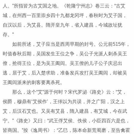
人。”所指皆为古艾国之地。《乾隆宁州志》卷三云：“古艾
城，在州西一百里崇乡四十九都龙冈坪，春秋时为艾子国，
自汉以后，为艾县。隋开皇九年，省入建昌，今城故址犹
存。”
如前所述，艾子应当是西周早期的封号。公元前515年，
时值春秋后期，吴国发生王位之争，吴公子光派人刺杀吴王
僚，抢得王位，是为吴王阖闾。吴王僚的儿子公子庆忌出
逃，居于艾，后入楚求助，准备发兵攻打吴王阖闾，却被吴
王阖闾派来的刺客要离杀死。
那么，这个“艾”源于何时？宋代罗泌《路史》云：“艾，
侯爵，穆鼎有‘艾侯作’，王俅以为共误，并之广阳，汉之上
艾，后汉石艾也。又吴有艾县，隋入建昌，有艾城，今在武
宁。”《路史》又曰：“武王俘艾侯、佚侯，小臣四百六是也，
皆商国。”按《逸周书》：“乙巳，陈本命新荒蜀磨，至告禽霍