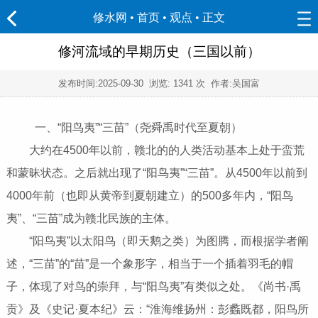
修水网 • 首页
•
观点
• 正文
修河流域的早期历史（三国以前）
发布时间:
2025-09-30
浏览:
1341 次 作者:吴国富
一、“阳鸟夷”“三苗”（尧舜禹时代至夏朝）
大约在4500年以前，赣北的的人类活动基本上处于蛮荒
和蒙昧状态。之后就出现了“阳鸟夷”“三苗”。从4500年以前到
4000年前（也即从黄帝到夏朝建立）的500多年内，“阳鸟
夷”、“三苗”成为赣北民族的主体。
“阳鸟夷”以太阳鸟（即天鹅之类）为图腾，而根据学者阐
述，“三苗”的“苗”是一个象形字，相当于一个插着羽毛的帽
子，体现了对鸟的崇拜，与“阳鸟夷”有类似之处。《尚书·禹
贡》及《史记·夏本纪》云：“淮海维扬州：彭蠡既都，阳鸟所