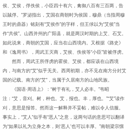
侯、艾侯，俘佚侯，小臣四十有六，禽御八百有三百两，告
以馘俘。”罗泌指出，艾国在商朝时为侯国，穆鼎（当指周穆
王时的鼎器）铭刻有“艾侯作”的字样，但王俅以为“艾侯”当
作“共侯”。山西并州的广阳县，就是两汉时期的上艾、石艾。
如此说来，商朝的艾国，应当在山西境内。又根据《路史》
和《逸周书》，周武王灭商，艾侯、佚侯等“小臣”皆被俘虏。
然而，周武王所俘虏的霍侯、艾侯，都应该在山西境
内，与南方的“艾”似乎无关。西周初期，亦不见在南方分封艾
国的记载。南方的“艾”，当属于久居南方的山地民族。
《国语·周语上》：“树于有礼，艾人必丰。”韦昭
注：“艾，音刈。树，种也。艾，报也。丰，厚也。”“艾”读作
刈，意思是报答。然而这一解释并不妥帖，难以令人信服。
事实上，“艾人”似乎有“恶人”之意，这两句话的意思可以翻译
为“如果以礼为立身之本，则‘恶人’也可以丰厚。”南朝梁宗懔