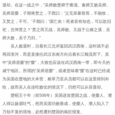
退却。在这一战之中，“吴师败楚师于雍澨。秦师又败吴师。
吴师居麇，子期将焚之，子西曰：‘父兄亲暴骨焉，不能收，
又焚之，不可。’子期曰：‘国亡矣！死者若有知也，可以歆旧
祀，岂惮焚之？’焚之而又战，吴师败。又战于公婿之溪，吴
师大败，吴子乃归。”
吴人败退时，沿着长江北岸返回武汉西南，这时就不必
再回淮河，而是直接往武汉东南方向沿着长江顺流而下。其
中“吴师居麇”的“麇”，大致也应该在武汉西南一带，即今天的
咸宁地区。所谓的“吴师居麇”，或者意味着“麇”在这时已经成
为吴国在楚地的大本营，粮草乃至兵员都可以在这里得到补
给，故而吴人在连吃败仗的情况下，仍然可以从容退却。
楚昭王十年（前506年）吴国进攻楚国之战，使麇人、濮
人得以扬眉吐气，然而吴国功败垂成，使麇人、濮人陷入了
万劫不复的境地，必然遭到楚国的疯狂报复。