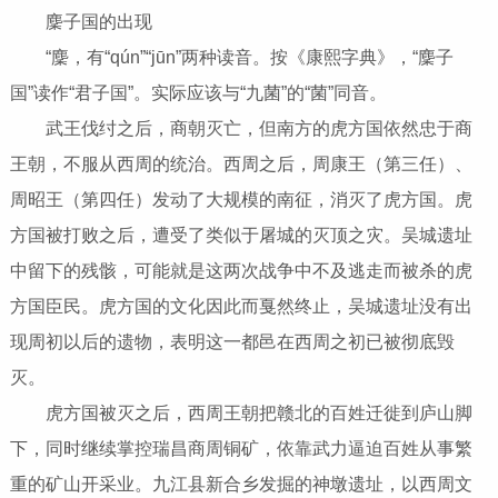
麇子国的出现
“麇，有“qún”“jūn”两种读音。按《康熙字典》，“麇子
国”读作“君子国”。实际应该与“九菌”的“菌”同音。
武王伐纣之后，商朝灭亡，但南方的虎方国依然忠于商
王朝，不服从西周的统治。西周之后，周康王（第三任）、
周昭王（第四任）发动了大规模的南征，消灭了虎方国。虎
方国被打败之后，遭受了类似于屠城的灭顶之灾。吴城遗址
中留下的残骸，可能就是这两次战争中不及逃走而被杀的虎
方国臣民。虎方国的文化因此而戛然终止，吴城遗址没有出
现周初以后的遗物，表明这一都邑在西周之初已被彻底毁
灭。
虎方国被灭之后，西周王朝把赣北的百姓迁徙到庐山脚
下，同时继续掌控瑞昌商周铜矿，依靠武力逼迫百姓从事繁
重的矿山开采业。九江县新合乡发掘的神墩遗址，以西周文