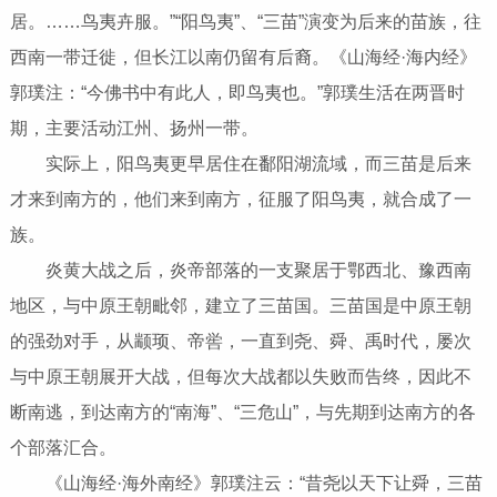
居。……鸟夷卉服。”“阳鸟夷”、“三苗”演变为后来的苗族，往
西南一带迁徙，但长江以南仍留有后裔。《山海经·海内经》
郭璞注：“今佛书中有此人，即鸟夷也。”郭璞生活在两晋时
期，主要活动江州、扬州一带。
实际上，阳鸟夷更早居住在鄱阳湖流域，而三苗是后来
才来到南方的，他们来到南方，征服了阳鸟夷，就合成了一
族。
炎黄大战之后，炎帝部落的一支聚居于鄂西北、豫西南
地区，与中原王朝毗邻，建立了三苗国。三苗国是中原王朝
的强劲对手，从颛顼、帝喾，一直到尧、舜、禹时代，屡次
与中原王朝展开大战，但每次大战都以失败而告终，因此不
断南逃，到达南方的“南海”、“三危山”，与先期到达南方的各
个部落汇合。
《山海经·海外南经》郭璞注云：“昔尧以天下让舜，三苗