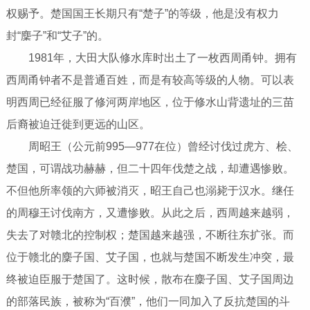
权赐予。楚国国王长期只有“楚子”的等级，他是没有权力
封“麇子”和“艾子”的。
1981年，大田大队修水库时出土了一枚西周甬钟。拥有
西周甬钟者不是普通百姓，而是有较高等级的人物。可以表
明西周已经征服了修河两岸地区，位于修水山背遗址的三苗
后裔被迫迁徙到更远的山区。
周昭王（公元前995—977在位）曾经讨伐过虎方、桧、
楚国，可谓战功赫赫，但二十四年伐楚之战，却遭遇惨败。
不但他所率领的六师被消灭，昭王自己也溺毙于汉水。继任
的周穆王讨伐南方，又遭惨败。从此之后，西周越来越弱，
失去了对赣北的控制权；楚国越来越强，不断往东扩张。而
位于赣北的麇子国、艾子国，也就与楚国不断发生冲突，最
终被迫臣服于楚国了。这时候，散布在麇子国、艾子国周边
的部落民族，被称为“百濮”，他们一同加入了反抗楚国的斗