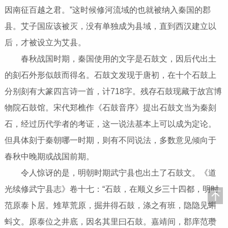
因南征百越之君。”这时候修河流域的也就被纳入秦国的郡
县。艾子国应该被灭，没有单独成为县域，直到西汉建立以
后，才被设立为艾县。
春秋战国时期，秦国使用的文字是石鼓文，因后代出土
的刻石外形似鼓而得名。石鼓文发现于唐初，在十个石鼓上
分别刻有大篆四言诗一首，计718字。残存石鼓现藏于故宫博
物院石鼓馆。宋代郑樵作《石鼓音序》提出石鼓文当为秦刻
石，经过历代学者的考证，这一说法基本上可以成为定论。
但具体刻于秦朝哪一时期，则有不同说法，多数意见倾向于
春秋中晚期或战国前期。
令人惊讶的是，明朝时期武宁县也出土了石鼓文。《道
光续修武宁县志》卷十七：“石鼓，在顺义乡三十四都，明时
范原泰卜居。雉草荒原，掘井得石鼓，涤之有班，隐隐见蝌
蚪文。原泰位之井底，因名其里曰石鼓。嘉靖间，郡庠范瓒