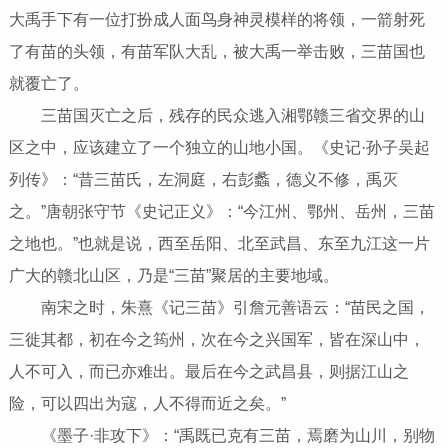
大禹手下有一位打扮成人面鸟身神灵模样的将领，一箭射死
了有苗的头领，有苗军队大乱，被大禹一举击败，三苗国也
就覆亡了。
三苗国灭亡之后，残存的民众逃入湘鄂赣三省交界的山
区之中，应该建立了一个独立的山地小国。《史记·孙子吴起
列传》：“昔三苗氏，左洞庭，右彭蠡，德义不修，禹灭
之。”唐朝张守节《史记正义》：“今江州、鄂州、岳州，三苗
之地也。”也就是说，西至岳阳、北至武昌、东至九江这一片
广大的赣北山区，乃是“三苗”聚居的主要地域。
南宋之时，朱熹《记三苗》引詹元善语云：“苗民之国，
三徙其都，初在今之筠州，次在今之兴国军，皆在深山中，
人不可入，而已亦难出。最后在今之武昌县，则据江山之
险，可以四出为寇，人不得而近之矣。”
《墨子·非攻下》：“禹既已克有三苗，焉磨为山川，别物