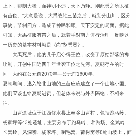
上下，卿制大极，而神明不违，天下乃静。则此禹之所以征
有苗也。”大意是说，大禹战胜三苗之后，就划分山川，区分
事物，节制四方，造成了神民和顺、天下安定的局面。据此
可知，大禹征服有苗之后，就着手对南方进行治理，反映这
一历史的基本材料就是《尚书•禹贡》。
大禹死后，他的儿子启夺得王位，改变了原始部落的禅
让制，开创中国近四千年世袭王位之先河。夏朝存在的时
间，大约在公元前2070年—公元前1600年。
夏朝期间，逃入赣北山地的三苗应该建立了一个山地小国。
他们应该也给夏朝进贡，但总体来说与外界隔绝，不相来
往。
山背遗址位于江西修水县上奉乡山背村，包括跑马岭、
杨家坪等43处遗址，主要分布于跑马岭、养鸭场、金鸡岭、
长窝岭、风洞嘴、杨家坪、刺毛窝、荷树窝等8处山坡上，面