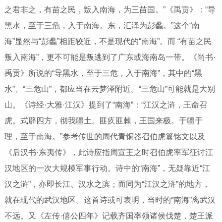
之君非之，有苗之民，叛入南海，为三苗国。”《禹贡》：“导
黑水，至于三危，入于南海。东，汇泽为彭蠡。”这个“南
海”显然与“彭蠡”相距较近，不是现代的“南海”。而 “有苗之民
叛入南海”，更不可能是叛逃到了广东或海南岛一带。《尚书·
禹贡》所说的“导黑水，至于三危，入于南海”，其中的“黑
水”、“三危山”，都应当在云梦泽附近。“三危山”可能就是大别
山。《诗经·大雅·江汉》提到了“南海”：“江汉之浒，王命召
虎。式辟四方，彻我疆土。匪疚匪棘，王国来极。于疆于
理，至于南海。”参考传世的周代青铜器召伯虎簋铭文以及
《后汉书·东夷传》，此诗应指周宣王之时召伯虎率军征讨江
汉地区的一次大规模军事行动。诗中的“南海”，无疑靠近“江
汉之浒”，亦即长江、汉水之滨；而同为“江汉之浒”的地方，
就在现代的武汉地区。这首诗或可表明，当时的“南海”离武汉
不远。又《左传·僖公四年》记载齐国率领诸侯伐楚，楚王派