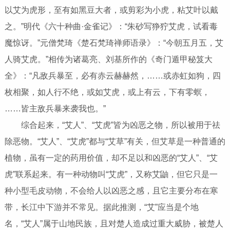
以艾为虎形，至有如黑豆大者，或剪彩为小虎，粘艾叶以戴
之。”明代《六十种曲·金雀记》：“朱砂写狰狞艾虎，试看毒
魔惊讶。”元僧梵琦《楚石梵琦禅师语录》：“今朝五月五，艾
人骑艾虎。”相传为诸葛亮、刘基所作的《奇门遁甲秘笈大
全》：“凡敌兵暴至，必有赤云赫赫然，……或赤虹如狗，四
枚相聚，如人行不绝，或如艾虎，或上有云，下有零螟，
……皆主敌兵暴来袭我也。”
综合起来，“艾人”、“艾虎”皆为凶恶之物，所以被用于祛
除恶物。“艾人”、“艾虎”都与“艾草”有关，但艾草是一种普通的
植物，虽有一定的药用价值，却不足以和凶恶的“艾人”、“艾
虎”联系起来。有一种动物叫“艾虎”，又称艾鼬，但它只是一
种小型毛皮动物，不会给人以凶恶之感，且它主要分布在寒
带，长江中下游并不常见。据此推测，“艾”应当是个地
名，“艾人”属于山地民族，且对楚人造成过重大威胁，被楚人