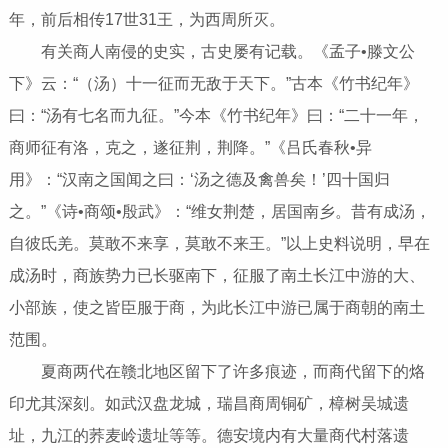
年，前后相传17世31王，为西周所灭。
有关商人南侵的史实，古史屡有记载。《孟子•滕文公
下》云：“（汤）十一征而无敌于天下。”古本《竹书纪年》
曰：“汤有七名而九征。”今本《竹书纪年》曰：“二十一年，
商师征有洛，克之，遂征荆，荆降。”《吕氏春秋•异
用》：“汉南之国闻之曰：‘汤之德及禽兽矣！’四十国归
之。”《诗•商颂•殷武》：“维女荆楚，居国南乡。昔有成汤，
自彼氐羌。莫敢不来享，莫敢不来王。”以上史料说明，早在
成汤时，商族势力已长驱南下，征服了南土长江中游的大、
小部族，使之皆臣服于商，为此长江中游已属于商朝的南土
范围。
夏商两代在赣北地区留下了许多痕迹，而商代留下的烙
印尤其深刻。如武汉盘龙城，瑞昌商周铜矿，樟树吴城遗
址，九江的荞麦岭遗址等等。德安境内有大量商代村落遗