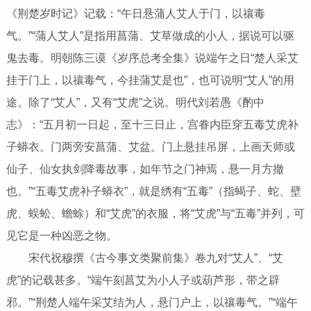
《荆楚岁时记》记载：“午日悬蒲人艾人于门，以禳毒
气。”“蒲人艾人”是指用菖蒲、艾草做成的小人，据说可以驱
鬼去毒。明朝陈三谟《岁序总考全集》说端午之日“楚人采艾
挂于门上，以禳毒气，今挂蒲艾是也”，也可说明“艾人”的用
途。除了“艾人”，又有“艾虎”之说。明代刘若愚《酌中
志》：“五月初一日起，至十三日止，宫眷内臣穿五毒艾虎补
子蟒衣。门两旁安菖蒲、艾盆。门上悬挂吊屏，上画天师或
仙子、仙女执剑降毒故事，如年节之门神焉，悬一月方撤
也。”“五毒艾虎补子蟒衣”，就是绣有“五毒”（指蝎子、蛇、壁
虎、蜈蚣、蟾蜍）和“艾虎”的衣服，将“艾虎”与“五毒”并列，可
见它是一种凶恶之物。
宋代祝穆撰《古今事文类聚前集》卷九对“艾人”、“艾
虎”的记载甚多。“端午刻菖艾为小人子或葫芦形，带之辟
邪。”“荆楚人端午采艾结为人，悬门户上，以禳毒气。”“端午