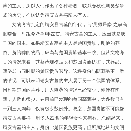
葬的主人，所以人们作出了各种猜测。联系春秋晚期吴楚争
战的历史，不妨认为靖安古墓与麇人有关。
文物考古判定的靖安县古墓的年代，与“吴师居麇”之事高
度吻合，即距今2500年左右。靖安古墓的主人，应当就是麇
子国的国主。如果靖安古墓的主人是楚国贵族，则他的葬
俗、所陪葬的物品，应当与楚国贵族基本一致。但从文物考
古的情况来看，其墓葬规模足以和楚国贵族抗衡，其葬品、
葬俗却与同时期的楚国贵族迥异。这种身份与陪葬品不一致
的情况，可以表明靖安古墓的主人属于另一个侯国的体系。
同时期楚国的墓葬，用人殉葬的情况已经较少，即便有殉
葬，人数也很少。在目前已发现的楚国墓葬中，大多数只有
一到三人殉葬，仅有极少数例外。总之，楚国贵族不可能像
靖安古墓那样，用多达22名的年轻女性来殉葬。总结起来，
靖安古墓的主人，身份比楚国贵族更高，但所属地带的文明