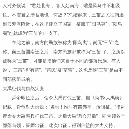
人对齐侯说：“君处北海， 寡人处南海，唯是风马牛不相及
也。不虞君之涉吾地也，何故？”总结起来，三苗之民往南逃
到云梦泽附近，在这里建立了国家，征服了“阳鸟夷”，“阳鸟
夷”也就成为“三苗”的一支了。
在此之前，南方的民族被称为“阳鸟夷”，尚无“三苗”之
称。而三苗国南迁之后，南方民族都被称为“三苗”了。之所以
被称为“三苗”，可能是指他们来自于不同的部落氏族。有人
说，“三苗”指“有苗”、“苗民”及“苗蛮”，这也反映“三苗”是由不
同部落组成的。
大禹征伐与自然灾变
舜帝即位之后，命令大禹讨伐三苗。据《尚书•大禹谟》
记载，舜帝对大禹说：“咨禹！惟时有苗弗率，汝徂征。”指舜
帝命令大禹率兵征伐三苗。之后大禹“乃会群后”，即带领各个
部落首领，誓师出征。此次出征，得到伯益的大力支持。