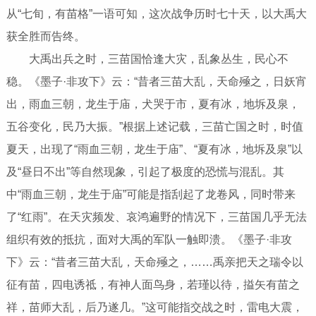
从“七旬，有苗格”一语可知，这次战争历时七十天，以大禹大
获全胜而告终。
大禹出兵之时，三苗国恰逢大灾，乱象丛生，民心不
稳。《墨子·非攻下》云：“昔者三苗大乱，天命殛之，日妖宵
出，雨血三朝，龙生于庙，犬哭于市，夏有冰，地坼及泉，
五谷变化，民乃大振。”根据上述记载，三苗亡国之时，时值
夏天，出现了“雨血三朝，龙生于庙”、“夏有冰，地坼及泉”以
及“昼日不出”等自然现象，引起了极度的恐慌与混乱。其
中“雨血三朝，龙生于庙”可能是指刮起了龙卷风，同时带来
了“红雨”。在天灾频发、哀鸿遍野的情况下，三苗国几乎无法
组织有效的抵抗，面对大禹的军队一触即溃。《墨子·非攻
下》云：“昔者三苗大乱，天命殛之，……禹亲把天之瑞令以
征有苗，四电诱祗，有神人面鸟身，若瑾以待，搤矢有苗之
祥，苗师大乱，后乃遂几。”这可能指交战之时，雷电大震，