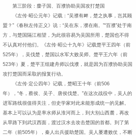
第三阶段：麇子国、百濮协助吴国攻打楚国
《左传·昭公元年》记载：“吴濮有衅，楚之执事，岂其顾
盟？”《春秋左传正义》说：“吴在东，濮在南。”“百濮”处于南
方，与楚国隔江相望，为此很容易为吴国所用，楚国也不得
不认真对付他们。《左传·昭公十九年》记载楚平王四年（前
525年），吴伐楚，楚国以水军大败吴师。楚平王六年（前
523年）夏，楚平王组建舟师以伐濮，就是因为百濮协助吴国
攻打楚国而采取的报复行动。
《左传·定公四年》记载，楚昭王十年（前506
年），“冬，蔡侯、吴子、唐侯伐楚。”在这次战役中，吴人的
进军路线很值得关注，但史学家对此未能形成统一的见解。
基本上可以认为是率水师从淮河而上，到大别山西麓，再改
从旱路下到武汉西面，渡过汉水去攻击楚国的首都。到了第
二年（前505年），秦人出兵援助楚国。吴人屡遭败仗，不断