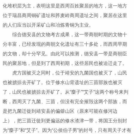
化堆积层为主，表明这里是西周百姓聚居的地方，这一地方
位于瑞昌商周铜矿遗址和荞麦岭商周遗址之间，聚居在这里
的人们应当以开采矿山和冶炼青铜为主业。
综合德安县的文物考古成果，这一带商朝时期的文物十
分丰富，已经发现的商朝文化遗址有三十多处，而西周早期
的文物，却十分罕见。由此可以推测，德安县一带是商朝臣
民的聚居地，但是到了西周初期，这些居民也被迫迁走了。
虎方国被灭之同时，位于靖安的九菌国也被灭了，山民
也被掳掠去开矿了。位于修水山背遗址的三苗部族也被灭
了，山民也被掳掠去开矿了。从“麇子”“艾子”这两个称号来判
断，西周灭了九菌、三苗，但没有完全摧毁这两个部族，而
是把九菌迁徙到靖安县的偏僻山区（原来可能在修河边
上），把三苗迁徙到更偏远的修水渣津一带，将国王分别封
为“麇子”和“艾子”。因为“公侯伯子男”的封号，只有周天子才有