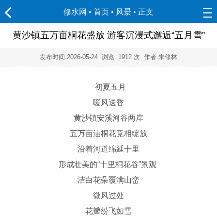
修水网 • 首页
•
风景
• 正文
黄沙镇五万亩桐花盛放 游客沉浸式邂逅“五月雪”
发布时间:
2026-05-24
浏览:
1912 次 作者:朱修林
初夏五月
暖风送香
黄沙镇安溪河谷两岸
五万亩油桐花竞相绽放
沿着河道绵延十里
形成壮美的“十里桐花谷”景观
洁白花朵覆满山峦
微风过处
花瓣纷飞如雪