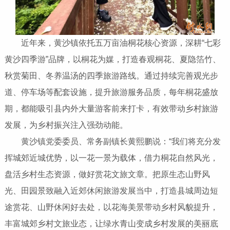
近年来，黄沙镇依托五万亩油桐花核心资源，深耕“七彩
黄沙四季游”品牌，以桐花为媒，打造春观桐花、夏隐箔竹、
秋赏菊田、冬养温汤的四季旅游路线。通过持续完善观光步
道、停车场等配套设施，提升旅游服务品质，每年桐花盛放
期，都能吸引县内外大量游客前来打卡，有效带动乡村旅游
发展，为乡村振兴注入强劲动能。
黄沙镇党委委员、常务副镇长黄熙鹏说：“我们将充分发
挥城郊近城优势，以一花一景为载体，借力桐花自然风光，
盘活乡村生态资源，做好赏花文旅文章。把原生态山野风
光、田园景致融入近郊休闲旅游发展当中，打造县城周边短
途赏花、山野休闲好去处，以花海美景带动乡村风貌提升，
丰富城郊乡村文旅业态，让绿水青山变成乡村发展的美丽底