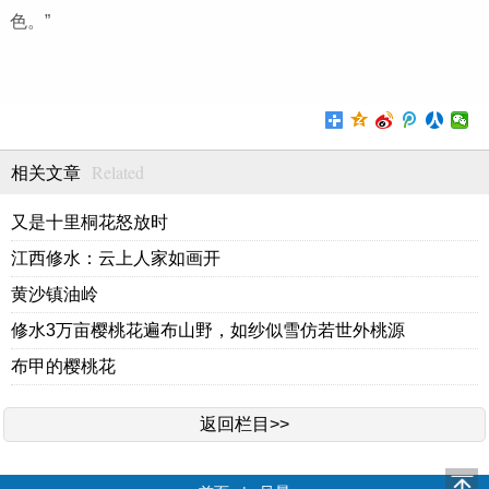
色。”
Related
相关文章
又是十里桐花怒放时
江西修水：云上人家如画开
黄沙镇油岭
修水3万亩樱桃花遍布山野，如纱似雪仿若世外桃源
布甲的樱桃花
返回栏目>>