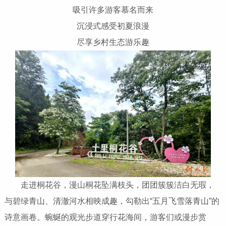
吸引许多游客慕名而来
沉浸式感受初夏浪漫
尽享乡村生态游乐趣
走进桐花谷，漫山桐花坠满枝头，团团簇簇洁白无瑕，
与碧绿青山、清澈河水相映成趣，勾勒出“五月飞雪落青山”的
诗意画卷。蜿蜒的观光步道穿行花海间，游客们或漫步赏