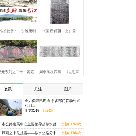
惟初使番：一份晚唐制
《圆寂 师祖（上）云
书的历史余响
（下）旨祯老大和
状元系列之二十：黄庭
周季凤在四川－《去思碑
坚“九日知州”
记》
关注
图片
资讯
全力保障汛期通行 多部门联动处置
S221...
浏览次数：
1824次
市公路发展中心主要领导赴修水督
浏览:1260次
导汛期地质灾害
风雨之中见担当——修水公路分中
浏览:1364次