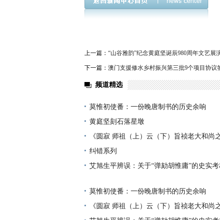
上一篇：
“山谷雅韵”纪念黄庭坚诞辰980周年文艺
下一篇：
澳门支援修水乡村振兴第三批9个项目协议
频道精选
莫惟初使番：一份晚唐制书的历史余响
黄庭坚刻石落星墩
《圆寂 师祖（上）云（下）旨祯老大和尚
纠错系列
艾旭生平辨误：关于“弹劾胡惟庸”的史实考
莫惟初使番：一份晚唐制书的历史余响
《圆寂 师祖（上）云（下）旨祯老大和尚