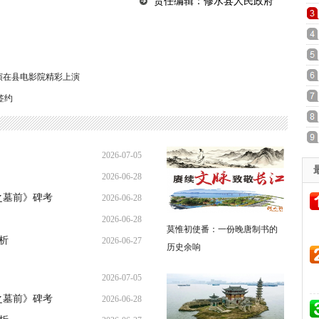
责任编辑：修水县人民政府
展演在县电影院精彩上演
签约
2026-07-05
2026-06-28
20:17:26
之墓前》碑考
2026-06-28
21:31:36
2026-06-28
09:00:27
莫惟初使番：一份晚唐制书的
析
2026-06-27
08:53:00
历史余响
23:33:35
2026-07-05
之墓前》碑考
2026-06-28
20:17:26