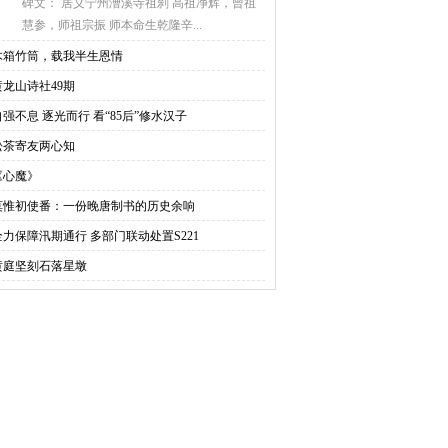
碑文： 居义宁州漕溪寺祖刹 高祖净辉，曾祖
慧参，师祖宗振 师本命生乾隆辛...
木箱竹筒，载我半生恩情
黄龙山诗社49期
自强不息 逐光而行 看“85后”修水汉子
松茶寄友两心知
《心魔》
莫惟初使番：一份晚唐制书的历史余响
全力保障汛期通行 多部门联动处置S221
黄庭坚刻石落星墩