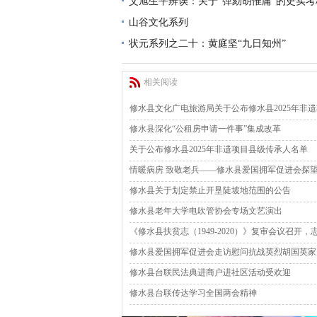
艾旭生平辨误：关于“弹劾胡惟庸”的史实考
山谷文化系列
状元系列之二十：黄庭坚“九日知州”
相关阅读
修水县文化广电旅游局关于公布修水县2025年非
修水县深化“公租房申请一件事”集成改革
关于公布修水县2025年非遗项目县级传承人名单
情暖病房 致敬老兵——修水县爱国拥军促进会探
修水县关于划定禁止开垦陡坡地范围的公告
修水县老年大学电吹管协会专场文艺演出
《修水县扶贫志（1949-2020）》复审会议召开
修水县爱国拥军促进会走访慰问抗战英烈胡国英家
修水县台联民法典进商户进社区活动受欢迎
修水县台联传达学习全国两会精神