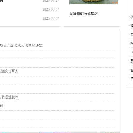
析
2026-06-27
09:00:27
2026-06-07
23:33:35
黄庭坚刻石落星墩
·
2026-06-07
11:00:09
·
09:45:12
·
·
遗项目县级传承人名单的通知
·
·
·
望住院老军人
·
，志书通过复审
属