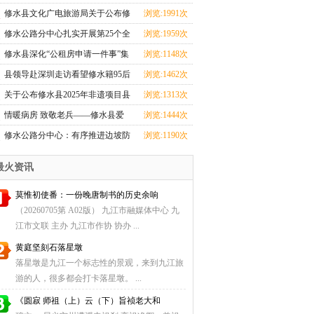
心全力投入汛期
修水县文化广电旅游局关于公布修
浏览:1991次
水县2025年非遗
修水公路分中心扎实开展第25个全
浏览:1959次
国＂安全生产月
修水县深化“公租房申请一件事”集
浏览:1148次
成改革
县领导赴深圳走访看望修水籍95后
浏览:1462次
航天创业者卢驭
关于公布修水县2025年非遗项目县
浏览:1313次
级传承人名单
情暖病房 致敬老兵——修水县爱
浏览:1444次
国拥军促进会探望
修水公路分中心：有序推进边坡防
浏览:1190次
护工程，筑牢道
最火资讯
莫惟初使番：一份晚唐制书的历史余响
（20260705第 A02版） 九江市融媒体中心 九
江市文联 主办 九江市作协 协办 ...
黄庭坚刻石落星墩
落星墩是九江一个标志性的景观，来到九江旅
游的人，很多都会打卡落星墩。 ...
《圆寂 师祖（上）云（下）旨祯老大和