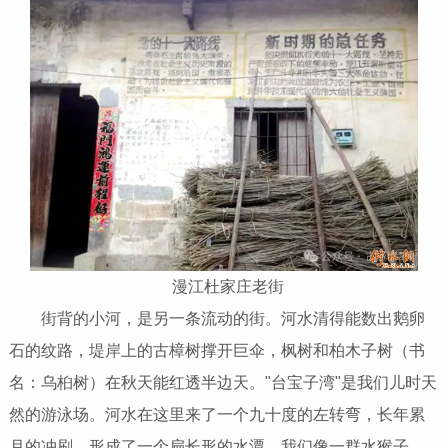
漫江杜家庄老街
街背的小河，是另一条流动的街。河水清得能数出鹅卵
石的纹路，堤岸上的古樟树撑开巨伞，枫树和柏木子树（书
名：乌桕树）在秋天能红透半边天。"台宝子湾"是我们儿时天
然的游泳场。河水在这里来了一个九十度的左转弯，长年累
月的冲刷，形成了一个扁长形的水潭。我们像一群水猴子，