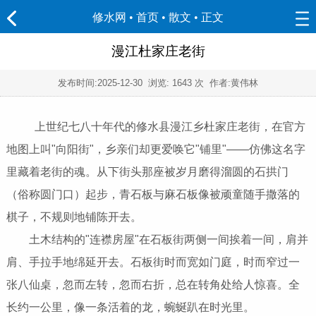
修水网 • 首页
•
散文
• 正文
漫江杜家庄老街
发布时间:
2025-12-30
浏览:
1643 次 作者:黄伟林
上世纪七八十年代的修水县漫江乡杜家庄老街，在官方
地图上叫"向阳街"，乡亲们却更爱唤它"铺里"——仿佛这名字
里藏着老街的魂。从下街头那座被岁月磨得溜圆的石拱门
（俗称圆门口）起步，青石板与麻石板像被顽童随手撒落的
棋子，不规则地铺陈开去。
土木结构的"连襟房屋"在石板街两侧一间挨着一间，肩并
肩、手拉手地绵延开去。石板街时而宽如门庭，时而窄过一
张八仙桌，忽而左转，忽而右折，总在转角处给人惊喜。全
长约一公里，像一条活着的龙，蜿蜒趴在时光里。