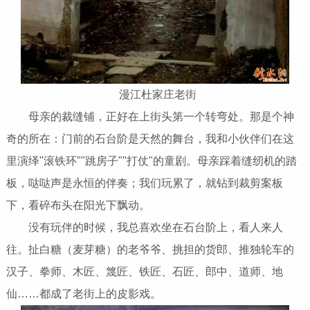
漫江杜家庄老街
母亲的裁缝铺，正好在上街头第一个转弯处。那是个神
奇的所在：门前的石台阶是天然的舞台，我和小伙伴们在这
里演绎"滚铁环""跳房子""打仗"的童剧。母亲踩着缝纫机的踏
板，哒哒声是永恒的伴奏；我们玩累了，就钻到裁剪案板
下，看碎布头在阳光下飘动。
没有玩伴的时候，我总喜欢坐在石台阶上，看人来人
往。扯白糖（麦芽糖）的老爷爷、挑担的货郎、推独轮车的
汉子、拳师、木匠、篾匠、铁匠、石匠、郎中、道师、地
仙……都成了老街上的皮影戏。