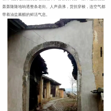
轰轰隆隆地响透整条老街。人声鼎沸，货担穿梭，连空气都
带着油盐酱醋的鲜活气息。