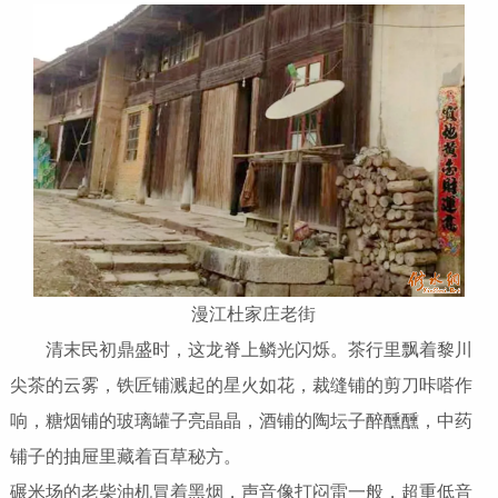
漫江杜家庄老街
清末民初鼎盛时，这龙脊上鳞光闪烁。茶行里飘着黎川
尖茶的云雾，铁匠铺溅起的星火如花，裁缝铺的剪刀咔嗒作
响，糖烟铺的玻璃罐子亮晶晶，酒铺的陶坛子醉醺醺，中药
铺子的抽屉里藏着百草秘方。
碾米场的老柴油机冒着黑烟，声音像打闷雷一般，超重低音