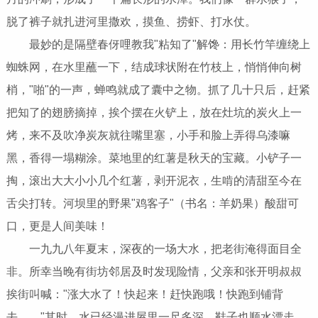
脱了裤子就扎进河里撒欢，摸鱼、捞虾、打水仗。
最妙的是隔壁春伢哩教我"粘知了"解馋：用长竹竿缠绕上
蜘蛛网，在水里蘸一下，结成球状附在竹枝上，悄悄伸向树
梢，"啪"的一声，蝉鸣就成了囊中之物。抓了几十只后，赶紧
把知了的翅膀摘掉，挨个摆在火铲上，放在灶坑的炭火上一
烤，来不及吹净炭灰就往嘴里塞，小手和脸上弄得乌漆嘛
黑，香得一塌糊涂。菜地里的红薯是秋天的宝藏。小铲子一
掏，滚出大大小小几个红薯，剥开泥衣，生啃的清甜至今在
舌尖打转。河坝里的野果"鸡客子"（书名：羊奶果）酸甜可
口，更是人间美味！
一九九八年夏末，深夜的一场大水，把老街淹得面目全
非。所幸当晚有街坊邻居及时发现险情，父亲和张开明叔叔
挨街叫喊："涨大水了！快起来！赶快跑哦！快跑到铺背
去……"其时，水已经漫进屋里一尺多深，鞋子也顺水漂走