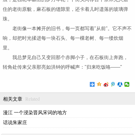
住的老街原貌，麻石板的缝隙里，还卡着儿时遗落的玻璃弹
珠。
老街像一本摊开的旧书，每一页都写着"从前"。它不声不
响，却把时光揉进每一块石头、每一棵老树、每一缕炊烟
里。
我总梦见自己又变回那个赤脚小子，在石板街上奔跑，
转角处传来父亲那亮如洪钟的呼喊声："归来吃饭咯——"
Related
相关文章
漫江 一个浸染晋风宋词的地方
话说朱家庄