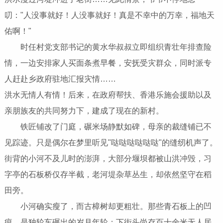
叨："人没事就好！人没事就好！真是不幸中的万幸，福地天
佑啊！"
时任村党支部书记的黄水华叔叔立即组织青壮年排查险
情，一边安排家人买面条煮早餐，安抚受灾群众，同时派专
人赶赴乡政府驻地汇报灾情……
洪水无情人有情！后来，在政府帮扶、香港乐施会援助以及
亲朋族友的共同努力下，建成了现在的新村。
铁匠铺改了门庭，碾米场静默如碑，母亲的裁缝铺已不
见踪迹。只是偶尔在梦里听见"哒哒哒哒哒哒"的缝纫机声了。
街背的小河不及儿时的澎湃，大部分堰坝都被山洪冲毁，习
字亭的石板桥仅存半截，老河堤杂草丛生，却依然坚守在稻
田旁。
小河确实瘦了，而古樟树却更粗壮。那些青石板上的凹
痕，是独轮车碾出的岁月年轮；下街头尚存百十余米无人居