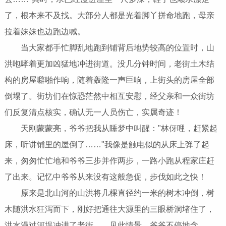
了，根本来不及找。大部分人都是光着脚丫拼命地跑，母亲
拉着妹妹也边跑边喊。
当大家都手忙脚乱地跑到铺背后地势较高的位置时，山
洪咆哮着更加凶猛地冲进街道。没几分钟时间，老街土木结
构的房屋噼啪作响，随着轰隆一声巨响，上街头的房屋全部
倒塌了。街坊们在惊恐茫然中相互安慰，经父亲和一众街坊
们反复清点核实，确认无一人员伤亡，实属奇迹！
天刚蒙蒙亮，爷爷把我从睡梦中叫醒："林伢哩，赶紧起
床，听讲铺里的屋倒了……"我像是触电似的从床上弹了起
来，匆匆忙忙地和爷爷三步并作两步，一路小跑从程家庄赶
了出来。记忆中爷爷从来没有这般急促，步伐如此之快！
原来是北山河的山洪将几棵直径约一米的树木冲倒，树
木随洪水狂泻而下，刚好把通往大源里的三眼桥洞堵住了，
洪水漫过河堤冲进了老街……见此情景，爷爷不停地念