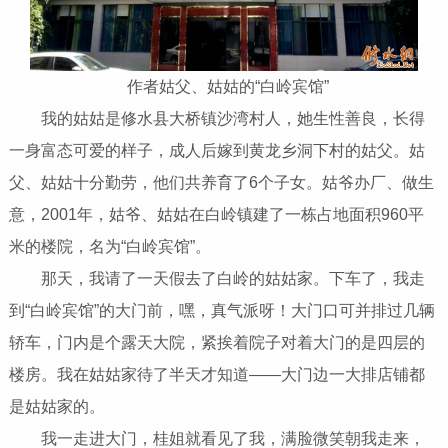
作者姑父、姑姑的“白岭宾馆”
我的姑姑是修水县大桥镇沙湾村人，她生性善良，长得
一身富态可爱的样子，成人后嫁到黄龙乡洞下村的姑父。姑
父、姑姑十分勤劳，他们共养育了6个子女。姑爷办厂、做生
意，2001年，姑爷、姑姑在白岭镇建了一栋占地面积960平
米的楼院，名为“白岭宾馆”。
那天，我请了一天假去了白岭的姑姑家。下车了，我走
到“白岭宾馆”的大门前，嘿，真气派呀！大门口可并排过几辆
轿车，门内是个露天大院，紧挨着院子对着大门的是四层的
楼房。我在姑姑家待了半天才知道——大门边一大排店铺都
是姑姑家的。
我一走进大门，桂姐就看见了我，满脸微笑朝我走来，