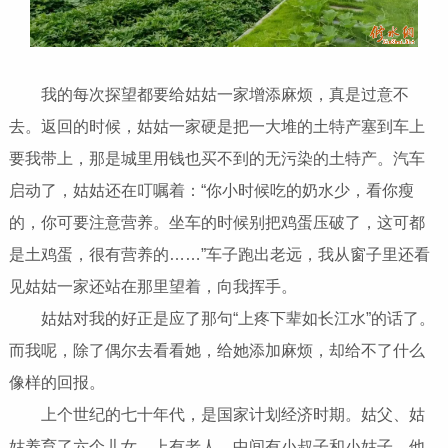
我的每次探望都要给姑姑一家增添麻烦，真是过意不
去。返回的时候，姑姑一家硬是把一大堆的土特产塞到车上
要我带上，那是城里用钱也买不到的无污染的土特产。汽车
启动了，姑姑还在叮嘱着：“你小时候吃的奶水少，看你瘦
的，你可要注意营养。坐车的时候别把鸡蛋压破了，这可都
是土鸡蛋，很有营养的……”车子跑出老远，我从窗子里还看
见姑姑一家还站在那里望着，向我挥手。
姑姑对我的好正是应了那句“上疼下辈如长江水”的话了。
而我呢，除了偶尔去看看她，给她添加麻烦，却给不了什么
像样的回报。
上个世纪的七十年代，是国家计划经济时期。姑父、姑
姑养育了六个儿女，上有老人，中间有小叔子和小姑子，他