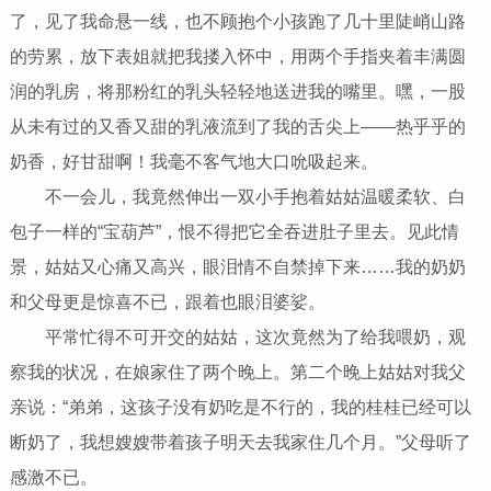
了，见了我命悬一线，也不顾抱个小孩跑了几十里陡峭山路
的劳累，放下表姐就把我搂入怀中，用两个手指夹着丰满圆
润的乳房，将那粉红的乳头轻轻地送进我的嘴里。嘿，一股
从未有过的又香又甜的乳液流到了我的舌尖上——热乎乎的
奶香，好甘甜啊！我毫不客气地大口吮吸起来。
不一会儿，我竟然伸出一双小手抱着姑姑温暖柔软、白
包子一样的“宝葫芦”，恨不得把它全吞进肚子里去。见此情
景，姑姑又心痛又高兴，眼泪情不自禁掉下来……我的奶奶
和父母更是惊喜不已，跟着也眼泪婆娑。
平常忙得不可开交的姑姑，这次竟然为了给我喂奶，观
察我的状况，在娘家住了两个晚上。第二个晚上姑姑对我父
亲说：“弟弟，这孩子没有奶吃是不行的，我的桂桂已经可以
断奶了，我想嫂嫂带着孩子明天去我家住几个月。”父母听了
感激不已。