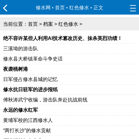
修水网 • 首页
•
红色修水
• 正文
当前位置：
首页
>
档案
>
红色修水
>
绝不容许某些人利用AI技术篡改历史、抹杀英烈功绩！
三溪坳的游击队
修水县大桥镇革命斗争史话
夜袭桃树港
日军侵占修水县城的记忆
修水抗日驻军的进步报纸
傅秋涛武宁收编，游击队奔赴抗战前线
永远的修水红军
黄埔军校的江西修水人
“两打长沙”的修水贡献