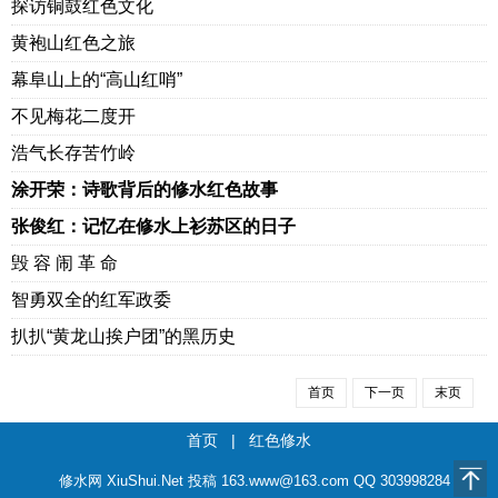
探访铜鼓红色文化
黄袍山红色之旅
幕阜山上的“高山红哨”
不见梅花二度开
浩气长存苦竹岭
涂开荣：诗歌背后的修水红色故事
张俊红：记忆在修水上衫苏区的日子
毁 容 闹 革 命
智勇双全的红军政委
扒扒“黄龙山挨户团”的黑历史
首页
下一页
末页
首页
|
红色修水
修水网 XiuShui.Net 投稿 163.www@163.com QQ 303998284