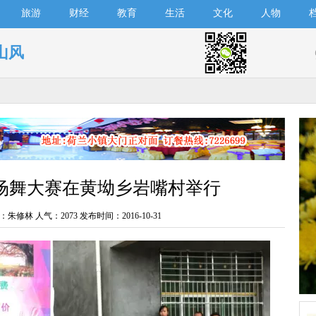
旅游
财经
教育
生活
文化
人物
山风
广场舞大赛在黄坳乡岩嘴村举行
：朱修林 人气：
2073 发布时间：2016-10-31