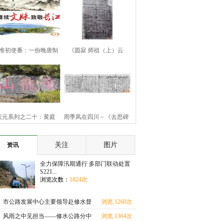
惟初使番：一份晚唐制
《圆寂 师祖（上）云
书的历史余响
（下）旨祯老大和
状元系列之二十：黄庭
周季凤在四川－《去思碑
坚“九日知州”
记》
关注
图片
资讯
全力保障汛期通行 多部门联动处置
S221...
浏览次数：
1824次
市公路发展中心主要领导赴修水督
浏览:1260次
导汛期地质灾害
风雨之中见担当——修水公路分中
浏览:1364次