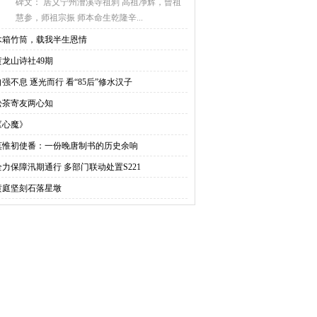
碑文： 居义宁州漕溪寺祖刹 高祖净辉，曾祖
慧参，师祖宗振 师本命生乾隆辛...
木箱竹筒，载我半生恩情
黄龙山诗社49期
自强不息 逐光而行 看“85后”修水汉子
松茶寄友两心知
《心魔》
莫惟初使番：一份晚唐制书的历史余响
全力保障汛期通行 多部门联动处置S221
黄庭坚刻石落星墩