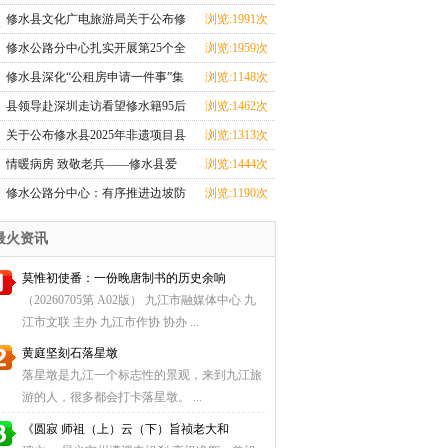
心全力投入汛期
修水县文化广电旅游局关于公布修
浏览:1991次
水县2025年非遗
修水公路分中心扎实开展第25个全
浏览:1959次
国＂安全生产月
修水县深化“公租房申请一件事”集
浏览:1148次
成改革
县领导赴深圳走访看望修水籍95后
浏览:1462次
航天创业者卢驭
关于公布修水县2025年非遗项目县
浏览:1313次
级传承人名单
情暖病房 致敬老兵——修水县爱
浏览:1444次
国拥军促进会探望
修水公路分中心：有序推进边坡防
浏览:1190次
护工程，筑牢道
最火资讯
莫惟初使番：一份晚唐制书的历史余响
（20260705第 A02版） 九江市融媒体中心 九
江市文联 主办 九江市作协 协办 ...
黄庭坚刻石落星墩
落星墩是九江一个标志性的景观，来到九江旅
游的人，很多都会打卡落星墩。 ...
《圆寂 师祖（上）云（下）旨祯老大和