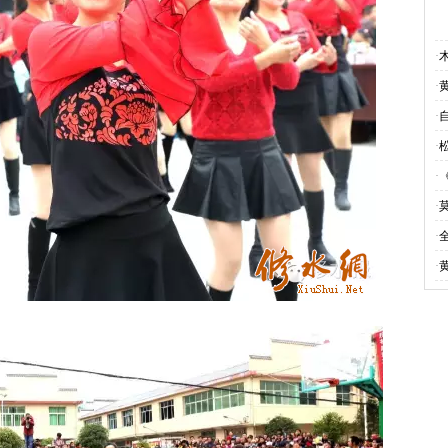
·
·
·
·
·
·
·
·