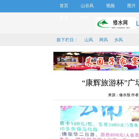
首页
山谷风
视频
图片
服务
专栏
旗下栏目：
山风
网风
乡风
“康辉旅游杯”
来源：修水报 作者