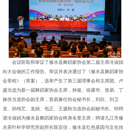
会议听取和审议了修水县舞蹈家协会第二届主席冷淑娟
向大会做的工作报告。审议并表决通过了《修水县舞蹈家协
会章程》（草案），选举产生了第三届理事会和主席团。卢
盛当选为新一届舞蹈家协会主席，帅俊、徐露华、曾易、丁
姝佚当选协会副主席，曾易兼任协会秘书长，刘欣、刘卫
龙、孙纯艺、龙娟、包正、王盛秋当选协会副秘书长。特聘
请冷淑娟为修水县舞蹈家协会终身名誉主席；聘请九江市修
水茶叶科学研究所副所长陈宜佳，修水县红色基因与文化传