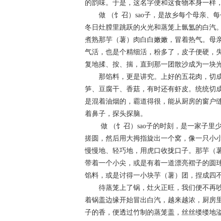
的韵味。于是，这名字便和这食物本身一样
做 （饣召）sao子，是故乡每个母亲、
冬日灶膛里跳跃的火光和蒸笼上氤氲的白汽
煮熟那芋（薯）肉白白嫩嫩，冒着热气。母
气活，也是个精细活，粉多了，皮子便硬，
复地揉、按、揣，直到那一团散沙成为一块
那馅料，更是讲究。上好的五花肉，切成
笋、豆腐干、香菇，有时还有虾皮。统统切
是混着油烟的，霸道得很，能从厨房的窗户
着鼻子，探头探脑。
做 （饣召）sao子的时刻，是一家子里
搓圆，然后用大拇指旋出一个窝，像一只小小
慢慢地、轻巧地，用虎口收拢口子。那芋（
带着一个小尖，或是有着一道漂亮褶子的圆
馅料，或是讨得一小块芋（薯）团，捏成四
待蒸笼上了锅，灶火正旺，我们便不再吵
着锅盖边缘开始冒出白汽，越来越浓，厨房里
子的香，便透过竹制的蒸笼盖，丝丝缕缕地