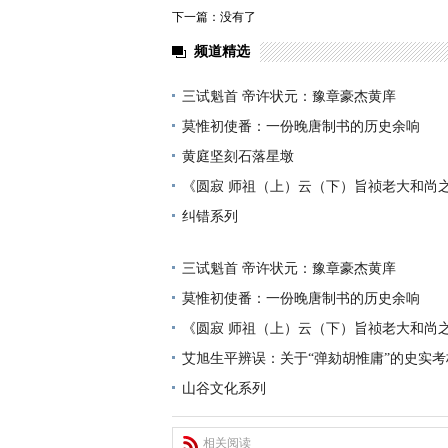
下一篇：没有了
频道精选
三试魁首 帝许状元：豫章豪杰黄庠
莫惟初使番：一份晚唐制书的历史余响
黄庭坚刻石落星墩
《圆寂 师祖（上）云（下）旨祯老大和尚
纠错系列
三试魁首 帝许状元：豫章豪杰黄庠
莫惟初使番：一份晚唐制书的历史余响
《圆寂 师祖（上）云（下）旨祯老大和尚
艾旭生平辨误：关于“弹劾胡惟庸”的史实考
山谷文化系列
相关阅读