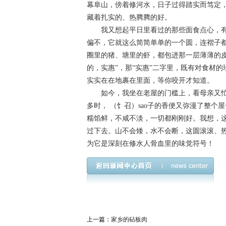
幕阜山，傍着修河水，日子过得踏实而笃定，
藏着扎实的、热腾腾的好。
我又想起平日里看过的那些面食点心，有的
偏不，它就这么简简单单的一个圆，连褶子
圈里的猪、塘里的虾，都包进那一层薄薄的
的，实惠”，那“实惠”二字里，既有对食材
实实在在地裹在里面，等你咬开才知道。
如今，我坐在老屋的门槛上，看母亲又忙
多时， （饣召）sao子的香便又弥漫了整
糯馅鲜，不咸不淡，一切都刚刚好。我想，这
过下去。山不会矮，水不会断，这圆滚滚、
为它是深刻在修水人骨血里的味觉符号！
上一篇：
家乡的砧板肉