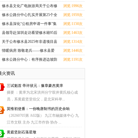
心全力投入汛期
修水县文化广电旅游局关于公布修
浏览:1996次
水县2025年非遗
修水公路分中心扎实开展第25个全
浏览:1959次
国＂安全生产月
修水县深化“公租房申请一件事”集
浏览:1150次
成改革
县领导赴深圳走访看望修水籍95后
浏览:1463次
航天创业者卢驭
关于公布修水县2025年非遗项目县
浏览:1314次
级传承人名单
情暖病房 致敬老兵——修水县爱
浏览:1446次
国拥军促进会探望
修水公路分中心：有序推进边坡防
浏览:1191次
护工程，筑牢道
最火资讯
三试魁首 帝许状元：豫章豪杰黄庠
摘要 ：黄庠为北宋洪州分宁双井黄氏核心成
员，系黄庭坚堂伯父，是北宋科举...
莫惟初使番：一份晚唐制书的历史余响
（20260705第 A02版） 九江市融媒体中心 九
江市文联 主办 九江市作协 协办 ...
黄庭坚刻石落星墩