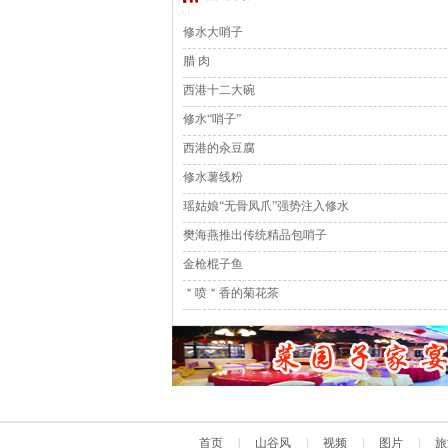
修水大哨子
腊 肉
西港十二大碗
修水“哨子”
西港的汆豆腐
修水薯线粉
瑶姑娘“无骨凤爪”强势注入修水
樊海燕推出传统精品包哨子
金枪棍子鱼
＂喷＂香的菊花茶
首页
|
山谷风
|
视频
|
图片
|
旅