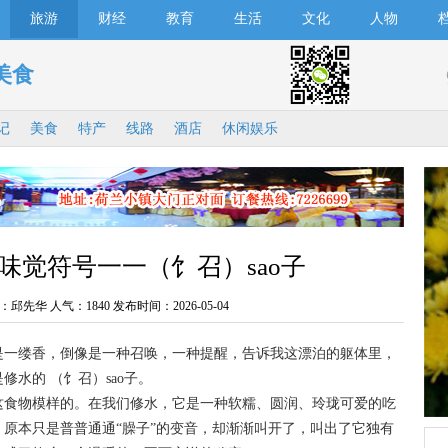
旅游
财经
教育
生活
文化
人物
美食
记
美食
特产
线路
酒店
休闲娱乐
味觉符号一一（饣召）sao子
：邱先华 人气：
1840 发布时间：2026-05-04
一缕香，倒像是一种召唤，一种提醒，告诉我这漂泊的躯体里，
水的 （饣召）sao子。
食物模样的。在我们修水，它是一种软糯、圆润、玲珑可爱的吃
原本只是普普通通“臊子”的变音，却渐渐叫开了，叫出了它独有