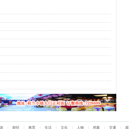
游
|
财经
|
教育
|
生活
|
文化
|
人物
|
档案
|
交通
|
观