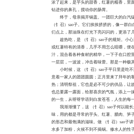
浓了起来，是芋头的甜香，红薯的糯香，里
钻进你的鼻孔，搅动你的肠胃。
终于，母亲揭开锅盖。一团巨大的白汽猛
（饣召）sao子。它们挨挨挤挤的，像一群
们点上，那油珠在灯光下亮闪闪的，更添了
趁热吃，是 （饣召）sao子的规矩。小
或红薯特有的清香，几乎不用怎么咀嚼，便
汁，混合着各种食材的精华，一下子在口腔
一层层，一波波，冲击着味蕾。那是一种极
小时候，这 （饣召）sao子平日里是吃
意着一家人的团团圆圆；正月里来了拜年的
热；清明祭祖，它也是必不可少的供品，让
也总要露一露面，给那喜庆的气氛，添上一
的一生，从呀呀学语到白发苍苍，人生的每
我渐渐懂了，这 （饣召）sao子何以能
味，用的都是寻常的芋头、红薯、腊肉、笋
的形态和最饱满的滋味。做 （饣召）sao
水多了加粉，火候不到不揭锅。修水人的性