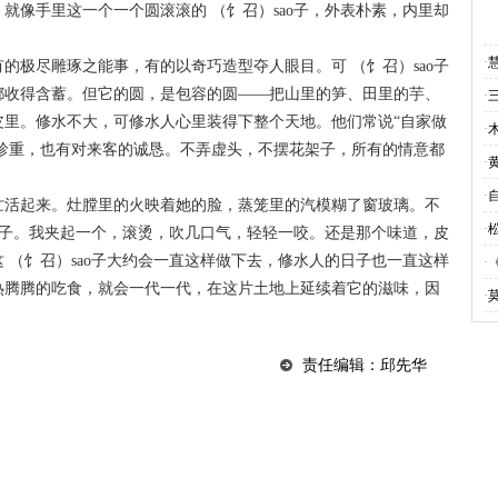
就像手里这一个一个圆滚滚的 （饣召）sao子，外表朴素，内里却
·
极尽雕琢之能事，有的以奇巧造型夺人眼目。可 （饣召）sao子
都收得含蓄。但它的圆，是包容的圆——把山里的笋、田里的芋、
·
皮里。修水不大，可修水人心里装得下整个天地。他们常说“自家做
·
的珍重，也有对来客的诚恳。不弄虚头，不摆花架子，所有的情意都
·
·
活起来。灶膛里的火映着她的脸，蒸笼里的汽模糊了窗玻璃。不
·
个屋子。我夹起一个，滚烫，吹几口气，轻轻一咬。还是那个味道，皮
 （饣召）sao子大约会一直这样做下去，修水人的日子也一直这样
·
热腾腾的吃食，就会一代一代，在这片土地上延续着它的滋味，因
·
责任编辑：邱先华