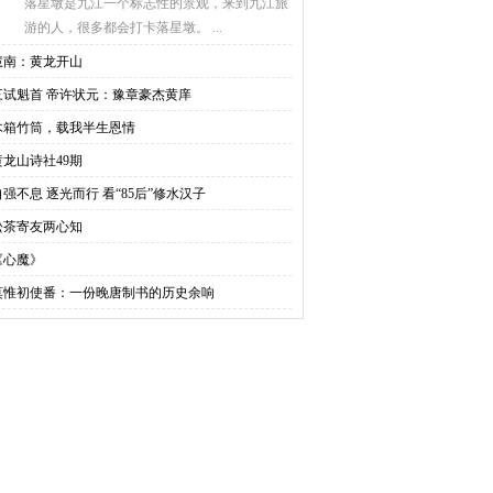
落星墩是九江一个标志性的景观，来到九江旅
游的人，很多都会打卡落星墩。 ...
慧南：黄龙开山
三试魁首 帝许状元：豫章豪杰黄庠
木箱竹筒，载我半生恩情
黄龙山诗社49期
自强不息 逐光而行 看“85后”修水汉子
松茶寄友两心知
《心魔》
莫惟初使番：一份晚唐制书的历史余响