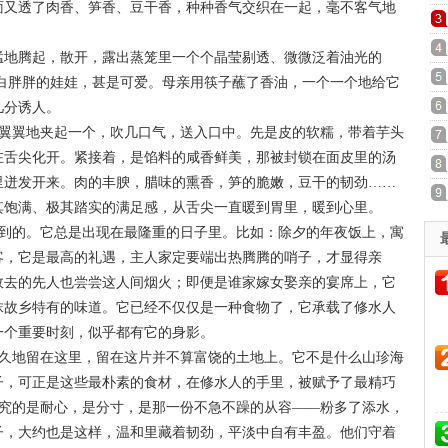
面又透了肉香、笋香、豆干香，种种香气交织在一起，毫不客气地
地腾起，散开，露出蒸笼里一个个晶莹剔透、微微泛着油光的
白白胖胖的娃娃，甚是可爱。母亲用筷子蘸了香油，一个一个地给它
几分诱人。
心翼翼地夹起一个，吹几口气，送入口中。先是皮的软糯，带着芋头
在舌尖化开。紧接着，是馅料的咸香鲜美，那被封锁在面皮里的汤
里迸发开来。肉的丰腴，腊味的熏香，笋的脆嫩，豆干的韧劲……
其饱满、极其踏实的满足感，从舌尖一直暖到胃里，暖到心里。
不到的。它总是出现在最隆重的日子里。比如：除夕的年夜饭上，寓
客，它是最高的礼遇，主人家定要端出热腾腾的哨子，才显得亲
故去的先人也尝尝这人间烟火；即便是谁家嫁女娶亲的宴席上，它
抹故乡特有的味道。它已经不仅仅是一种食物了，它承载了修水人
一个重要时刻，似乎都有它的身影。
长久地留在这里，留在这片并不算富饶的土地上。它不是什么山珍海
子，可正是这些最朴素的食材，在修水人的手里，被赋予了最精巧
子讲究的是耐心，是分寸，是那一份不急不躁的从容——粉多了添水，
子，大约也是这样，温和里藏着韧劲，平淡中自有丰盈。他们守着