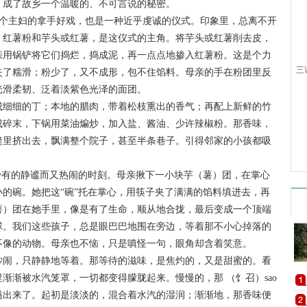
，成了故乡一个温暖的、不可言说的秘密。
每个主妇的拿手好戏，也是一种近乎虔诚的仪式。印象里，总离不开
。红薯粉和芋头或红薯，是这仪式的主角。将芋头或红薯削去皮，
亲用锅铲将它们捣烂，捣成泥，再一点点地掺入红薯粉。这是个力
三
失了糯滑；粉少了，又不成形，包不住馅料。母亲的手在粉团里反
光滑柔韧、泛着淡紫色光泽的面团。
细细的丁；本地的腊肉，带着松枝熏出的香气；再配上新鲜的竹
成碎末，下锅用菜油煸炒，加入盐、酱油、少许辣椒粉。那香味，
缝里挤出去，飘满整个院子，甚至半条巷子。引得邻家的小孩都吸
少有的静谧而又热闹的时刻。母亲揪下一小块芋（薯）团，在掌心
的碗。她把这“碗”托在掌心，用筷子夹了满满的馅料填进去，再
薯）团在她手里，像是有了生命，顺从地合拢，最后变成一个顶端
球。我们这些孩子，总是眼巴巴地围在旁边，等着那不小心掉落的
不像的动物。母亲也不恼，只是嗔怪一句，眼角却含着笑意。
闹，只静静地等着。那等待的滋味，是焦灼的，又是甜蜜的。看
渐渐被水汽笼罩，一切都变得朦胧起来。慢慢的，那 （饣召）sao
溢出来了。起初是淡淡的，混合着水汽的湿润；渐渐地，那香味便