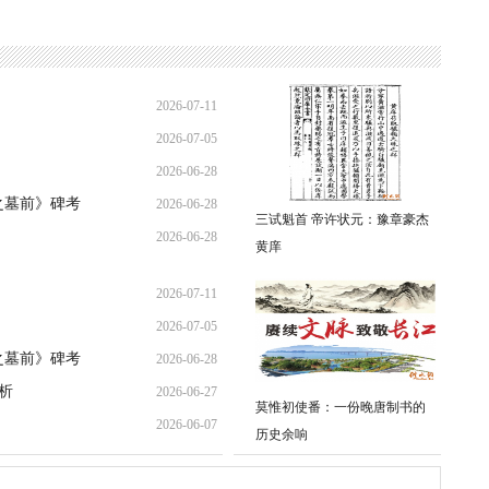
2026-07-11
2026-07-05
16:41:10
2026-06-28
20:17:26
之墓前》碑考
2026-06-28
21:31:36
三试魁首 帝许状元：豫章豪杰
2026-06-28
09:00:27
黄庠
08:53:00
2026-07-11
2026-07-05
16:41:10
之墓前》碑考
2026-06-28
20:17:26
析
2026-06-27
09:00:27
莫惟初使番：一份晚唐制书的
2026-06-07
23:33:35
历史余响
11:00:09