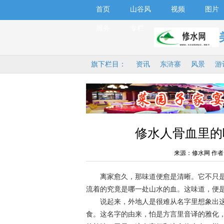
首页
山谷风
视频
图片
服务
专栏
旗下栏目：
资讯
东浒寨
风景
游
修水人骨血里的
来源：修水网 作者
离家愈久，那味道便愈是清晰。它不只是
流着的究竟是哪一处山水的血。这味道，便是修
说起来，外地人是很难从名字里想象出这
食。这名字的由来，怕是方言里音译的雅化，