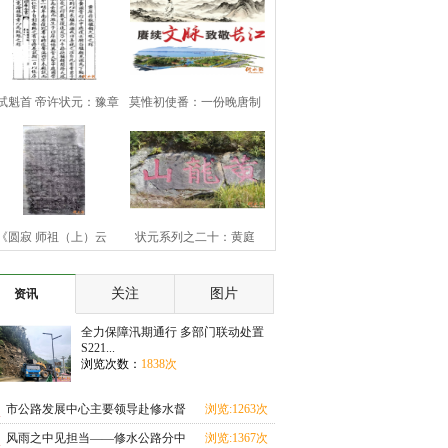
试魁首 帝许状元：豫章
莫惟初使番：一份晚唐制
豪杰黄庠
书的历史余响
《圆寂 师祖（上）云
状元系列之二十：黄庭
（下）旨祯老大和
坚“九日知州”
关注
图片
资讯
全力保障汛期通行 多部门联动处置
S221...
浏览次数：
1838次
市公路发展中心主要领导赴修水督
浏览:1263次
导汛期地质灾害
风雨之中见担当——修水公路分中
浏览:1367次